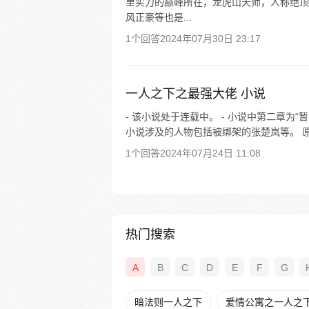
里实力的巅峰所在，龙虎山天师，人称绝顶
风正豪等也是...
1个回答
2024年07月30日 23:17
一人之下之最强大佬 小说
- 该小说处于连载中。 - 小说中第二章为“暂
小说涉及的人物包括被绑架的张楚岚等。 原
1个回答
2024年07月24日 11:08
热门搜索
A
B
C
D
E
F
G
暗法则一人之下
爱情公寓之一人之下t