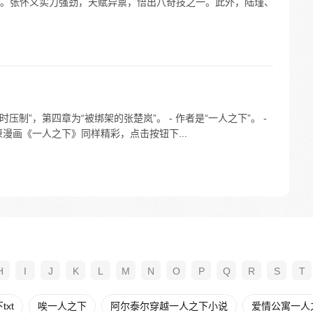
。张怀义实力强劲，天赋异禀，悟出八奇技之一。此外，陆瑾、
时压制”，第四章为“被绑架的张楚岚”。 - 作者是“一人之下”。 -
漫画《一人之下》同样精彩，点击按钮下...
H
I
J
K
L
M
N
O
P
Q
R
S
T
xt
唉一人之下
阿尔泰尔穿越一人之下小说
爱情公寓一人