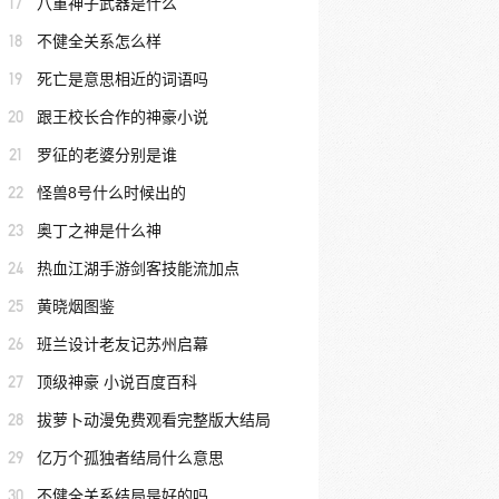
17
八重神子武器是什么
18
不健全关系怎么样
19
死亡是意思相近的词语吗
20
跟王校长合作的神豪小说
21
罗征的老婆分别是谁
22
怪兽8号什么时候出的
23
奥丁之神是什么神
24
热血江湖手游剑客技能流加点
25
黄晓烟图鉴
26
班兰设计老友记苏州启幕
27
顶级神豪 小说百度百科
28
拔萝卜动漫免费观看完整版大结局
29
亿万个孤独者结局什么意思
30
不健全关系结局是好的吗