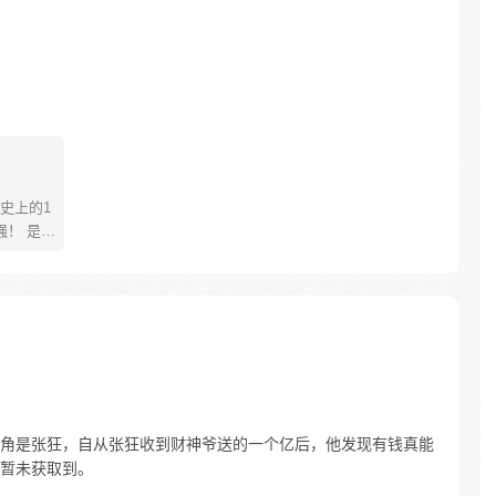
史上的1
 是武
是一人
士鳌拜
者，将
81670726
角是张狂，自从张狂收到财神爷送的一个亿后，他发现有钱真能
暂未获取到。