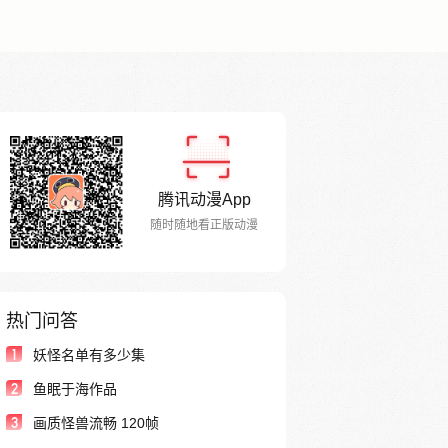
腾讯动漫App
随时随地看正版动漫
热门问答
1
妖怪名单有多少集
2
鱼眠于海作品
3
画质怪兽流畅 120帧