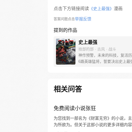
点击下方链接阅读
漫画
《史上最强》
举报反馈
答案问题点击
提到的作品
史上最强
拾部的部 · 古风 · 战斗
神作预警，未来的科技，复活历
6路英雄猛将，誓要决出史上最强！
圣关云长、还是西楚霸王项羽，
之下的吕奉先，还是满洲第一勇
两两对决，生死格斗，最终获胜
会获得一个愿望！ 粉丝群：4
相关问答
免费阅读小说张狂
为您找到一部名为《财富无穷》的小说，主
为所欲为。但关于这部小说的更多详细内容