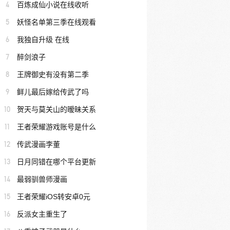
4
百炼成仙小说在线收听
5
妖怪名单第三季在线观看
6
我独自升级 在线
7
醉剑浪子
8
王牌御史有没有第二季
9
鲜儿最后嫁给传武了吗
10
贺天与莫关山的暧昧关系
11
王者荣耀游戏账号是什么
12
传武漫画李董
13
日月同错在哪个平台更新
14
最弱驯兽师漫画
15
王者荣耀iOS转安卓0元
16
反派女主重生了