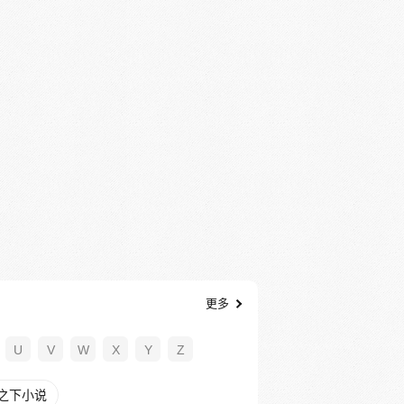
更多
U
V
W
X
Y
Z
之下小说