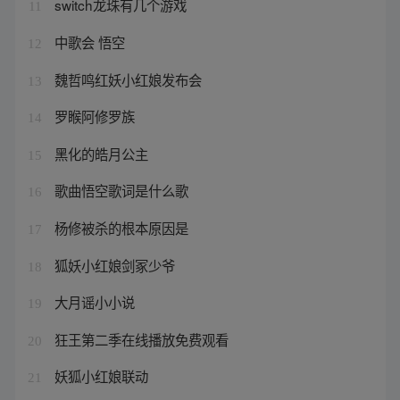
switch龙珠有几个游戏
11
中歌会 悟空
12
魏哲鸣红妖小红娘发布会
13
罗睺阿修罗族
14
黑化的皓月公主
15
歌曲悟空歌词是什么歌
16
杨修被杀的根本原因是
17
狐妖小红娘剑冢少爷
18
大月谣小小说
19
狂王第二季在线播放免费观看
20
妖狐小红娘联动
21