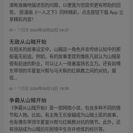
清晰准确地描述您的问题，以便我为您提供更有帮助的回
答。 原漫画《一人之下》同样精彩，点击按钮下载 App 立
享精彩内容！
1 个回答
2024年09月22日 04:27
无敌从山贼开始
在相关的故事设定中，山贼这一角色并非传统认知中的那
般毫无前途。例如，有的故事里提到像陈凡就认为山贼是
很有前途的职业，可以让人一夜暴富扬名立万。还有如傅
东带领的华夏复兴帮与马天枫的红枫教之间的对抗，展
现...
1 个回答
2024年09月12日 18:50
争霸从山贼开始
《争霸从山贼开始》是一部网络小说，包含多种不同的情
节和人物。比如，有主角王乐穿越成为山贼土匪的故事，
也有傅东带领华夏复兴帮与红枫教对抗的情节。此外，还
有徐喆成为山贼后在困境中生存并修炼的经历等。