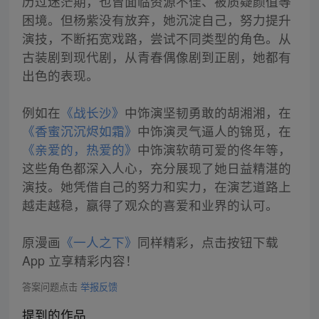
历过迷茫期，也曾面临资源不佳、被质疑颜值等
困境。但杨紫没有放弃，她沉淀自己，努力提升
演技，不断拓宽戏路，尝试不同类型的角色。从
古装剧到现代剧，从青春偶像剧到正剧，她都有
出色的表现。
例如在
《战长沙》
中饰演坚韧勇敢的胡湘湘，在
《香蜜沉沉烬如霜》
中饰演灵气逼人的锦觅，在
《亲爱的，热爱的》
中饰演软萌可爱的佟年等，
这些角色都深入人心，充分展现了她日益精湛的
演技。她凭借自己的努力和实力，在演艺道路上
越走越稳，赢得了观众的喜爱和业界的认可。
原漫画
《一人之下》
同样精彩，点击按钮下载
App 立享精彩内容！
答案问题点击
举报反馈
提到的作品