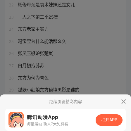
杨修母亲是袁术妹妹还是女儿
22
一人之下第二季25集
23
东方老家主实力
24
冯宝宝为什么能活那么久
25
张灵玉嫉妒张楚岚
26
白月初抱苏苏
27
东方为何为青色
28
狐妖小红娘东方秘境黑影是谁的
29
西行2在线观看
继续浏览精彩内容
30
腾讯动漫App
打开APP
海量漫画 新人7天免费看