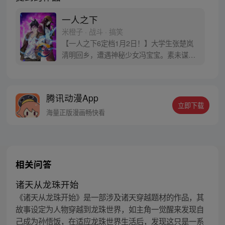
一人之下
米橙子 · 战斗 · 搞笑
【一人之下6定档1月2日！】大学生张楚岚
清明回乡，遭遇神秘少女冯宝宝。素未谋面
的冯宝宝却对张楚岚异常熟悉，并将其带去
自己打工的快递公司。为了帮冯宝宝寻找她
的身世，也为了查清自己与爷爷身上的秘
腾讯动漫App
密，张楚岚的生活被彻底颠覆，与冯宝宝一
立即下载
同踏上“异人”之旅。
海量正版漫画畅快看
相关问答
诸天从龙珠开始
《诸天从龙珠开始》是一部涉及诸天穿越题材的作品，其
故事设定为人物穿越到龙珠世界，如主角一觉醒来发现自
己成为孙悟饭，在适应龙珠世界生活后，发现这只是一系