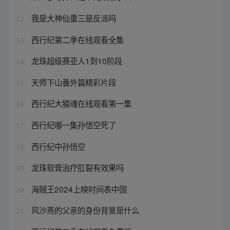
我是大神仙重三是反派吗
12
西行纪第二季在线观看全集
13
龙珠超级赛亚人1到10阶段
14
天师下山番外篇精彩片段
15
西行纪大猿魂在线观看第一集
16
西行纪哪一集孙悟空死了
17
西行纪中孙悟空
18
龙珠软膏治疗肛裂有效果吗
19
海贼王2024上映时间表中国
20
风沙燕的父亲的身份背景是什么
21