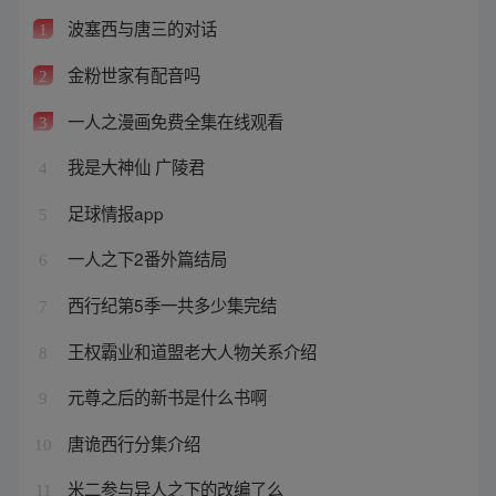
波塞西与唐三的对话
1
金粉世家有配音吗
2
一人之漫画免费全集在线观看
3
我是大神仙 广陵君
4
足球情报app
5
一人之下2番外篇结局
6
西行纪第5季一共多少集完结
7
王权霸业和道盟老大人物关系介绍
8
元尊之后的新书是什么书啊
9
唐诡西行分集介绍
10
米二参与异人之下的改编了么
11