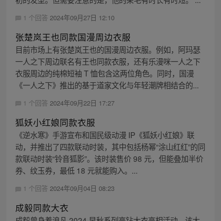
1 个回答
2024年09月27日 12:10
张楚岚王也同款国漫周边衣服
目前市场上有张楚岚王也的国漫周边衣服。例如，阿玛瑟
一人之下周边联名有王也同款衣服，还有乐漫咪一人之下
衣服周边的纯棉短袖 T 恤包含这两位角色。同时，国漫
《一人之下》推出的基于道家文化与年轻潮牌相结合的...
1 个回答
2024年09月22日 17:27
狐妖小红娘同款衣服
《逆水寒》手游宣布和国民级动漫 IP《狐妖小红娘》联
动，并推出了四款联动时装，其中包括杨幂“涂山红红”的同
款联动时装“铃音狐影”。该时装售价 98 元，但能叠加半价
券、纹玉券，最低 18 元就能购入。...
1 个回答
2024年09月04日 08:23
成毅同款大衣
成毅曾身着浪凡 2024 早秋系列亮钻大衣亮相活动，该大