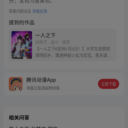
分，发色为金黄色。
答案问题点击
举报反馈
提到的作品
一人之下
米橙子 · 战斗 · 搞笑
【一人之下6定档1月2日！】大学生张楚岚
清明回乡，遭遇神秘少女冯宝宝。素未谋面
的冯宝宝却对张楚岚异常熟悉，并将其带去
自己打工的快递公司。为了帮冯宝宝寻找她
的身世，也为了查清自己与爷爷身上的秘
腾讯动漫App
密，张楚岚的生活被彻底颠覆，与冯宝宝一
立即下载
同踏上“异人”之旅。
海量正版漫画畅快看
相关问答