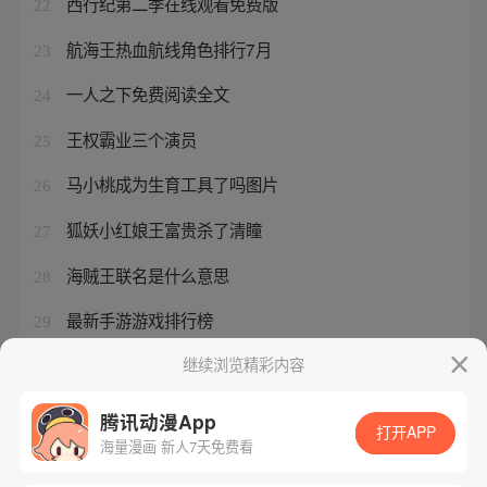
西行纪第二季在线观看免费版
22
航海王热血航线角色排行7月
23
一人之下免费阅读全文
24
王权霸业三个演员
25
马小桃成为生育工具了吗图片
26
狐妖小红娘王富贵杀了清瞳
27
海贼王联名是什么意思
28
最新手游游戏排行榜
29
一人之下漫画678情报
继续浏览精彩内容
30
腾讯动漫App
打开APP
海量漫画 新人7天免费看
腾讯漫画
起点读书
QQ阅读