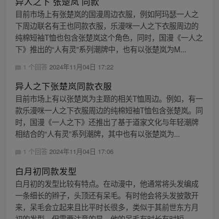
异人之下 张楚岚 同款
目前市场上有张楚岚的国漫周边衣服，例如阿玛瑟一人之
下周边联名有王也同款衣服，乐漫咪一人之下衣服周边的
纯棉短袖T恤也包含张楚岚这个角色，同时，国漫《一人之
下》推出的“人有灵”系列潮牌中，也有以张楚岚为M...
1 个回答
2024年11月04日 17:22
异人之下张楚岚同款衣服
目前市场上有以张楚岚为主题的相关T恤周边。例如，有一
款乐漫咪一人之下衣服周边的纯棉短袖T恤包含张楚岚。同
时，国漫《一人之下》还推出了基于道家文化与年轻潮牌
相结合的“人有灵”系列潮牌，其中也有以张楚岚为...
1 个回答
2024年11月04日 17:06
白月初同款发型
白月初的发型比较有特点。在动漫中，他通常将头发编成
一条细长的辫子，头顶还有呆毛。有时他会将头发披散开
来，呆毛会立起来且比平时长很多，类似于其前世东方月
初的发型。但需要注意的是，他的呆毛有时长有时短。 ...