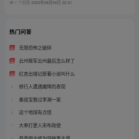
1 个回答
2024年08月04日 22:31
热门问答
无限恐怖之破碎
1
云州叛军云州最后怎么样了
2
红杏出墙记原著小说叫什么
3
修行人遭遇魔障的表现
4
秦叔宝救过李渊一家
5
这个地球有点怪
6
大奉打更人宋布政使
7
恭喜宿主修为突破界主境
8