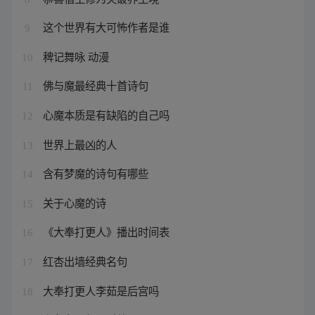
这个世界有大可怖作者是谁
9
稗记舞咏 动漫
10
佛与魔最经典十首诗句
11
心魔本质是有缺陷的自己吗
12
世界上最凶的人
13
含有梦魔的诗句有哪些
14
关于心魔的诗
15
《大奉打更人》播出时间表
16
红杏出墙经典名句
17
大奉打更人李茹是后宫吗
18