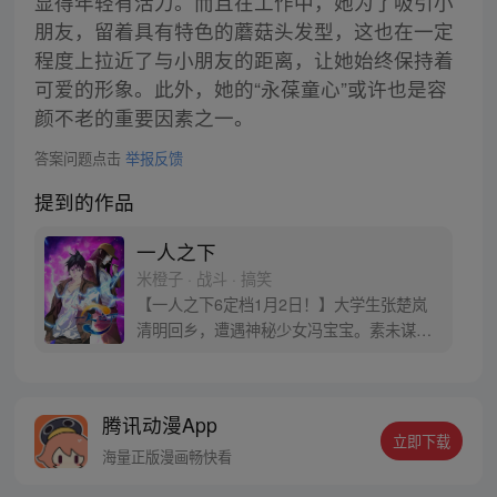
显得年轻有活力。而且在工作中，她为了吸引小
朋友，留着具有特色的蘑菇头发型，这也在一定
程度上拉近了与小朋友的距离，让她始终保持着
可爱的形象。此外，她的“永葆童心”或许也是容
颜不老的重要因素之一。
答案问题点击
举报反馈
提到的作品
一人之下
米橙子 · 战斗 · 搞笑
【一人之下6定档1月2日！】大学生张楚岚
清明回乡，遭遇神秘少女冯宝宝。素未谋面
的冯宝宝却对张楚岚异常熟悉，并将其带去
自己打工的快递公司。为了帮冯宝宝寻找她
的身世，也为了查清自己与爷爷身上的秘
腾讯动漫App
密，张楚岚的生活被彻底颠覆，与冯宝宝一
立即下载
同踏上“异人”之旅。
海量正版漫画畅快看