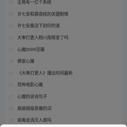
主角有一亿个系统
19
许七安和慕南枝的关键剧情
20
许七安桑泊下封印的谁
21
大奉打更人杨川南叛变了吗
22
心魔2009豆瓣
23
佛家心魔
24
《大奉打更人》播出时间最新
25
恐怖电影心魔
26
心魔的说说句子
27
高级暗喻恶魔的词
28
病毒会消灭人类吗
29