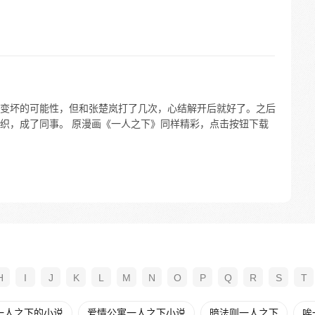
变坏的可能性，但和张楚岚打了几次，心结解开后就好了。之后
织，成了同事。 原漫画《一人之下》同样精彩，点击按钮下载
H
I
J
K
L
M
N
O
P
Q
R
S
T
一人之下的小说
爱情公寓一人之下小说
暗法则一人之下
唉