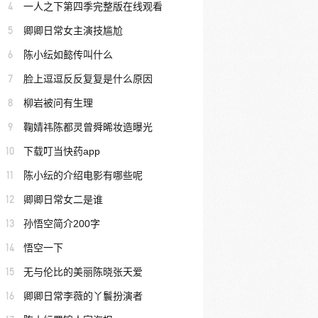
4
一人之下第四季完整版在线观看
5
卿卿日常女主演技尴尬
6
陈小纭如懿传叫什么
7
脸上逗逗反反复复是什么原因
8
柳岩被问有生理
9
鞠婧祎陈都灵曾舜晞妆造曝光
10
下载叮当快药app
11
陈小纭的介绍电影有哪些呢
12
卿卿日常女二是谁
13
孙悟空简介200字
14
悟空一下
15
无与伦比的美丽陈晓张天爱
16
卿卿日常李薇的丫鬟扮演者