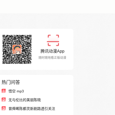
腾讯动漫App
随时随地看正版动漫
热门问答
1
悟空 mp3
2
无与伦比的美丽陈晓
3
曾舜晞陈都灵新剧路透引关注