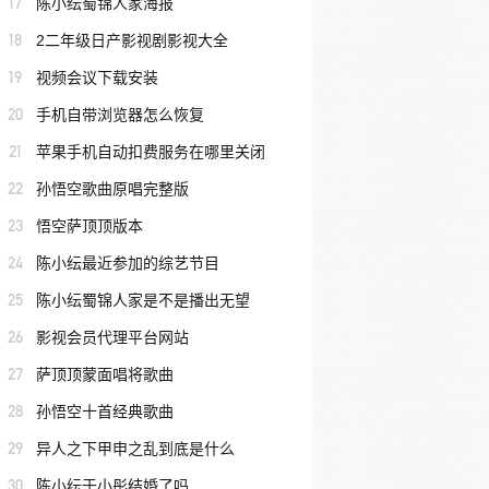
17
陈小纭蜀锦人家海报
18
2二年级日产影视剧影视大全
19
视频会议下载安装
20
手机自带浏览器怎么恢复
21
苹果手机自动扣费服务在哪里关闭
22
孙悟空歌曲原唱完整版
23
悟空萨顶顶版本
24
陈小纭最近参加的综艺节目
25
陈小纭蜀锦人家是不是播出无望
26
影视会员代理平台网站
27
萨顶顶蒙面唱将歌曲
28
孙悟空十首经典歌曲
29
异人之下甲申之乱到底是什么
30
陈小纭于小彤结婚了吗