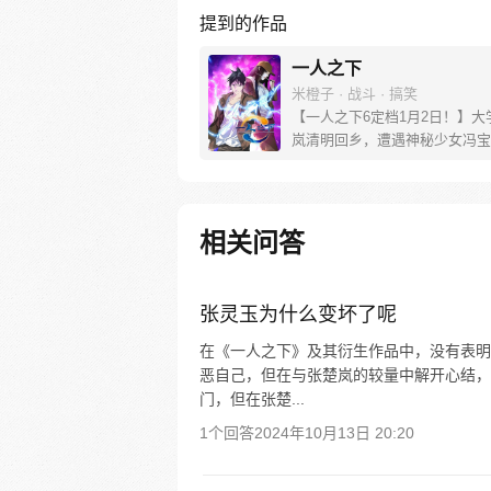
提到的作品
一人之下
米橙子 · 战斗 · 搞笑
【一人之下6定档1月2日！】大
岚清明回乡，遭遇神秘少女冯宝
未谋面的冯宝宝却对张楚岚异常
并将其带去自己打工的快递公司
帮冯宝宝寻找她的身世，也为了
己与爷爷身上的秘密，张楚岚的
相关问答
彻底颠覆，与冯宝宝一同踏上“异
旅。
张灵玉为什么变坏了呢
在《一人之下》及其衍生作品中，没有表明
恶自己，但在与张楚岚的较量中解开心结，
门，但在张楚...
1个回答
2024年10月13日 20:20