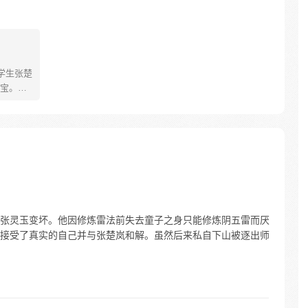
学生张楚
宝。素
熟悉，
。为了
查清自
生活被
人”之
张灵玉变坏。他因修炼雷法前失去童子之身只能修炼阴五雷而厌
接受了真实的自己并与张楚岚和解。虽然后来私自下山被逐出师