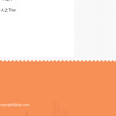
人之下txt
copyright@qq.com