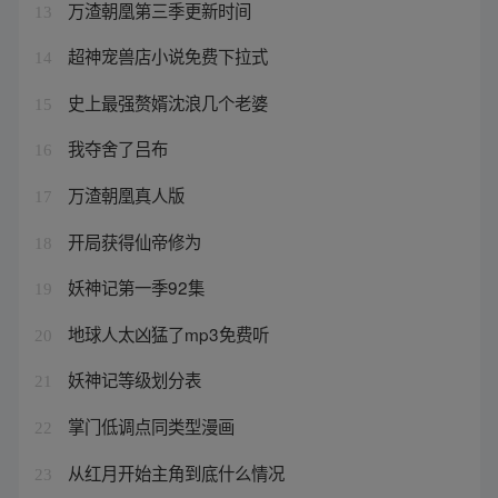
万渣朝凰第三季更新时间
13
超神宠兽店小说免费下拉式
14
史上最强赘婿沈浪几个老婆
15
我夺舍了吕布
16
万渣朝凰真人版
17
开局获得仙帝修为
18
妖神记第一季92集
19
地球人太凶猛了mp3免费听
20
妖神记等级划分表
21
掌门低调点同类型漫画
22
从红月开始主角到底什么情况
23