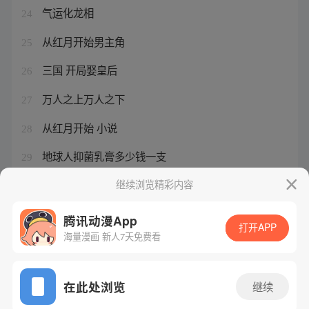
气运化龙相
24
从红月开始男主角
25
三国 开局娶皇后
26
万人之上万人之下
27
从红月开始 小说
28
地球人抑菌乳膏多少钱一支
29
末世安全屋会升级
继续浏览精彩内容
30
腾讯动漫App
打开APP
海量漫画 新人7天免费看
腾讯漫画
起点读书
QQ阅读
网站备案/许可证号：粤B2-20090059-5
在此处浏览
继续
Copyright©1998 - 2026 Tencent. All Rights Reserved