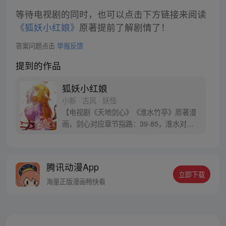
等待电视剧的同时，也可以点击下方链接来阅读
《狐妖小红娘》
原著提前了解剧情了！
答案问题点击
举报反馈
提到的作品
狐妖小红娘
小新 · 古风 · 妖怪
【电视剧《天地剑心》《淮水竹亭》原著漫
画，剑心对应章节指路：39-85，淮水对应
章节指路272-301】 迷糊萝莉小狐妖，正太
道士没节操。自古人妖生死恋，千载孽缘一
线牵。（每周周四更新。）
腾讯动漫App
立即下载
海量正版漫画畅快看