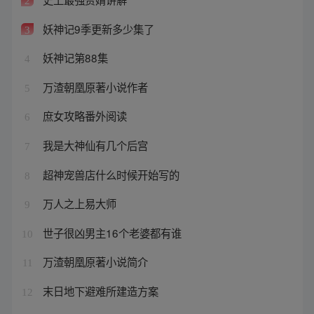
2
妖神记9季更新多少集了
3
妖神记第88集
4
万渣朝凰原著小说作者
5
庶女攻略番外阅读
6
我是大神仙有几个后宫
7
超神宠兽店什么时候开始写的
8
万人之上易大师
9
世子很凶男主16个老婆都有谁
10
万渣朝凰原著小说简介
11
末日地下避难所建造方案
12