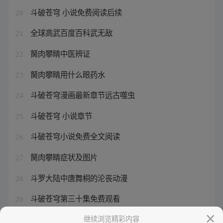
斗破苍穹 小说免费阅读后续
20
全球高武百度百科武无敌
21
胬肉攀睛中医辨证
22
胬肉攀睛用什么眼药水
23
斗破苍穹漫画最新章节远古噬虫
24
斗破苍穹 小说章节
25
斗破苍穹小说免费全文阅读
26
胬肉攀睛症状及图片
27
斗罗大陆中唐舞桐的沦丧动漫
28
斗破苍穹第三十集免费观看
29
斗破苍穹电视剧第33集
继续浏览精彩内容
30