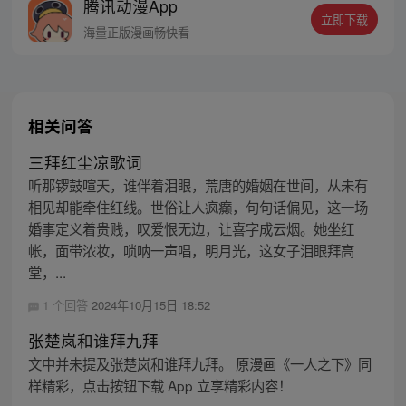
腾讯动漫App
密，张楚岚的生活被彻底颠覆，与冯宝宝一
立即下载
同踏上“异人”之旅。
海量正版漫画畅快看
相关问答
三拜红尘凉歌词
听那锣鼓喧天，谁伴着泪眼，荒唐的婚姻在世间，从未有
相见却能牵住红线。世俗让人疯癫，句句话偏见，这一场
婚事定义着贵贱，叹爱恨无边，让喜字成云烟。她坐红
帐，面带浓妆，唢呐一声唱，明月光，这女子泪眼拜高
堂，...
1 个回答
2024年10月15日 18:52
张楚岚和谁拜九拜
文中并未提及张楚岚和谁拜九拜。 原漫画《一人之下》同
样精彩，点击按钮下载 App 立享精彩内容！