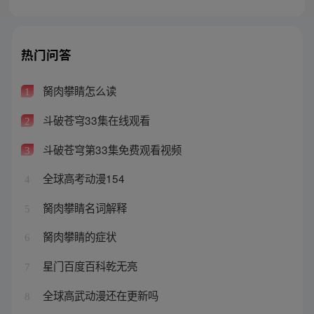
热门问答
胬肉攀睛怎么读
1
斗破苍穹33集在线观看
2
斗破苍穹第33集免费观看视频
3
全球高考动漫154
4
胬肉攀睛名词解释
5
胬肉攀睛的症状
6
星门百度百科乾无亮
7
全球高武动漫还在更新吗
8