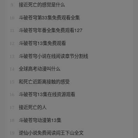
接近死亡的感觉是什么
9
斗破苍穹第33集免费观看全集
10
斗破苍穹年番全集免费观看127
11
斗破苍穹13集免费观看
12
斗破苍穹小说在线阅读章节分割线
13
全球高考动漫叫什么
14
和死亡近距离接触的感受
15
斗破苍穹13集在线资源观看
16
接近死亡的人
17
斗破苍穹动漫第13集
18
逆仙小说免费阅读阎王下山全文
19