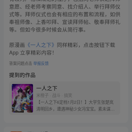
意愿、经老师考察同意、找介绍人、举行拜师仪
式等。拜师仪式也会有相应的布置和流程，如供
奉祖师像、上香叩拜、宣读拜师帖、敬奉拜师礼
等。但如今很多时候会从简行事。
原漫画
《一人之下》
同样精彩，点击按钮下载
App 立享精彩内容！
答案问题点击
举报反馈
提到的作品
一人之下
米橙子 · 战斗 · 搞笑
【一人之下6定档1月2日！】大学生张楚岚
清明回乡，遭遇神秘少女冯宝宝。素未谋面
的冯宝宝却对张楚岚异常熟悉，并将其带去
自己打工的快递公司。为了帮冯宝宝寻找她
的身世，也为了查清自己与爷爷身上的秘