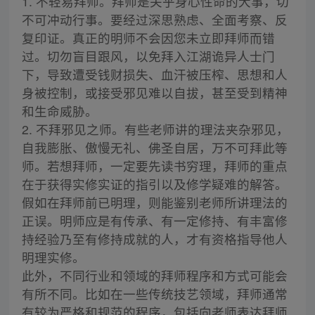
1. 不轻易拜师。拜师是关乎身心性命的大事，切
不可冲动行事。要经过深思熟虑、全面考察、反
复印证。真正的明师不会因您未立即拜师而错
过。切勿盲目跟风，以免拜入江湖诡异人士门
下，导致遭受钱财损失、血汗被压榨、思想和人
身被控制，或接受邪见难以自拔，甚至受到精神
和生命威胁。
2. 不拜邪见之师。有些老师讲的理法夹杂邪见，
自我膨胀、傲慢无礼、佛圣自居，万不可拜此等
师。若想拜师，一定要先读书穷理，拜师的重点
在于获得实修实证的指引以及修学疑难的解答。
假如在拜师前已明理，则能鉴别老师所讲理法的
正误。明师应是有传承、有一定修持、有丰富修
持经验乃至有修持成就的人，才有资格指导他人
明理实修。
此外，不同行业和领域的拜师程序和方式可能会
有所不同。比如在一些传统技艺领域，拜师通常
有较为严格和规范的程序，包括向老师表达拜师