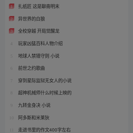
扎纸匠 这是聊斋明末
1
异世界的白狼
2
全校穿越 开局觉醒龙
3
玩家凶猛百科人物介绍
4
地球人禁猎守则 小说
5
前世之约歌曲
6
穿到星际监狱无女人的小说
7
超神机械师什么时候上映的
8
九转金身决 小说
9
阿多斯和米莱狄
10
走进书里的作文400字左右
11