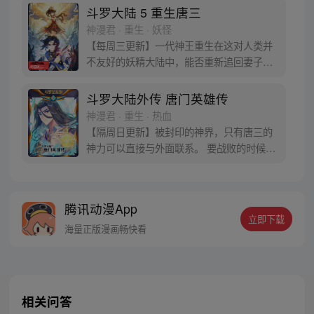
于是赶忙将其带回研究所进行孵化。蛋孵化
斗罗大陆 5 重生唐三
出来了，可孵出来的是一个婴儿，一个和人
神漫君 · 重生 · 妖怪
类一模一样的孩子；与此同时，联邦研究所
【每周三更新】一代神王重生在这对人类并
正在解冻一名银色长发女子，而一名蓝发青
不友好的妖精大陆中，能否重新追回妻子。
年则在海滨被人发现
千奇百怪的妖神变又会带给他怎样的重生之
路？尽在一代神王至情追妻之旅，斗罗大陆
斗罗大陆外传 唐门英雄传
第五部，重生唐三!
神漫君 · 重生 · 热血
【隔周日更新】被封印的神界，只有唐三的
神力可以直接与外面联系。 要战败的时候，
从遥远的斗罗大陆…神界，瞬间翻盘！ 众神
之战，谁与争锋？ 当主角光环碰到一起，谁
能更胜一筹？这是属于唐门的一场众神之
腾讯动漫App
战！
立即下载
海量正版漫画畅快看
相关问答