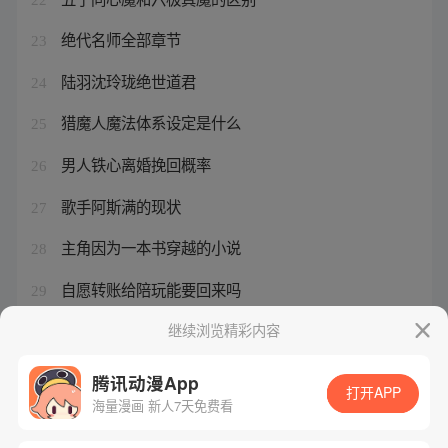
绝代名师全部章节
23
陆羽沈玲珑绝世道君
24
猎魔人魔法体系设定是什么
25
男人铁心离婚挽回概率
26
歌手阿斯满的现状
27
主角因为一本书穿越的小说
28
自愿转账给陪玩能要回来吗
29
三国人生模拟同僚攻略
继续浏览精彩内容
30
腾讯动漫App
打开APP
海量漫画 新人7天免费看
腾讯漫画
起点读书
QQ阅读