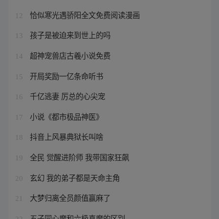
恰似寒光遇骄阳全文免费阅读漫画
12
孩子是被迫来到世上的吗
13
超神宠兽店古羲小说免费
14
开局奖励一亿条命听书
15
千亿逃妻 厉总的心尖宠
16
小说《都市极品神医》
17
抖音上风暴典狱长叫啥
18
全民 觉醒进阶师 我带国家狂飙
19
玄幻 我的弟子都是天命主角
20
大梦归离全员颜值赢麻了
21
五子同心魔和六极真魔的区别
22