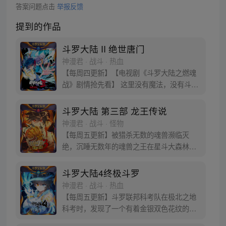
答案问题点击
举报反馈
提到的作品
斗罗大陆 II 绝世唐门
神漫君 · 战斗 · 热血
【每周四更新】【电视剧《斗罗大陆之燃魂
战》剧情抢先看】 这里没有魔法，没有斗
气，没有武术，却有武魂。 唐门创立万年之
后的斗罗大陆上，唐门式微，一代天骄霍雨
斗罗大陆 第三部 龙王传说
浩横空出世，一切的神奇都将一一展现。 唐
神漫君 · 战斗 · 怪物
门暗器能否重振雄风，唐门能否重现辉煌，
【每周五更新】被猎杀无数的魂兽濒临灭
一切尽绝世唐门！
绝，沉睡无数年的魂兽之王在星斗大森林最
后的净土苏醒，复仇之战暗云密布。当“废武
魂”遇上执着而顽强的少年唐舞麟，万众瞩目
斗罗大陆4终极斗罗
的武魂传奇将再次被书写。我们不期待奇
神漫君 · 战斗 · 热血
迹，但要给奇迹一个机会。
【每周五更新】斗罗联邦科考队在极北之地
科考时，发现了一个有着金银双色花纹的
蛋。他们探查后发现里面居然有生命迹象，