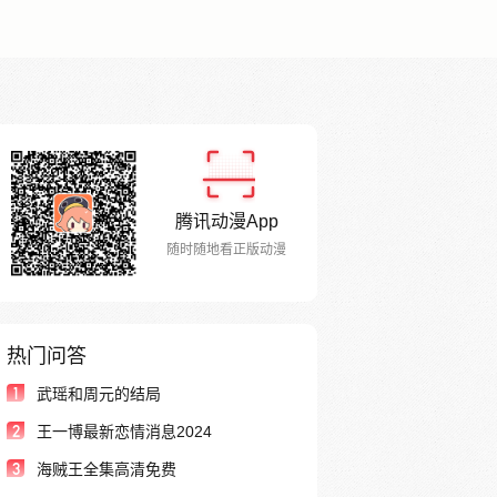
腾讯动漫App
随时随地看正版动漫
热门问答
1
武瑶和周元的结局
2
王一博最新恋情消息2024
3
海贼王全集高清免费