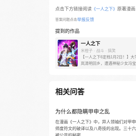
点击下方链接阅读
原著漫画
《一人之下》
举报反馈
答案问题点击
提到的作品
一人之下
米橙子 · 战斗 · 搞笑
【一人之下6定档1月2日！】大
岚清明回乡，遭遇神秘少女冯宝
未谋面的冯宝宝却对张楚岚异常
并将其带去自己打工的快递公司
帮冯宝宝寻找她的身世，也为了
己与爷爷身上的秘密，张楚岚的
相关问答
彻底颠覆，与冯宝宝一同踏上“异
旅。
为什么都隐瞒甲申之乱
在漫画《一人之下》中，异人领袖们对甲申
师度符文的破译以及八奇技的出现。三十六
被公开的秘密...