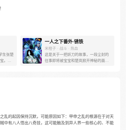
！
一人之下番外·锈铁
米橙子 · 战斗 · 热血
学生张楚
这是关于一把妖刀的故事，一段尘封的
宝。素
往事即将被宝宝和楚岚掀开神秘的面
熟悉，
纱。
。为了
查清自
生活被
人”之
之乱的起因保持沉默，可能原因如下：甲申之乱的根源在于对天
贼中有八人悟出八奇技，这可能触及到异人界一些核心的、不能