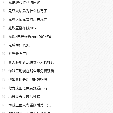
4
龙珠超布罗利时间线
5
元尊大结局为什么被骂了
6
元尊大师兄颛烛出关境界
7
龙珠直播在线NBA
8
龙珠z电光炸裂zeroD加密吗
9
元尊为什么火
10
万界最强宗门
11
真人版电影龙珠赛亚人的神话
12
海贼王动漫在线全集免费观看
13
伊姆真的是路飞的妈妈吗
14
七龙珠国语免费观看高清
15
小舞失去灵魂后性格
16
海贼王鱼人岛重制版第一集