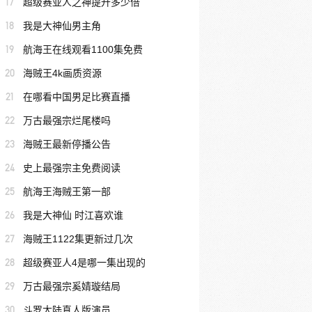
17
超级赛亚人之神提升多少倍
18
我是大神仙男主角
19
航海王在线观看1100集免费
20
海贼王4k画质资源
21
在哪看中国男足比赛直播
22
万古最强宗烂尾楼吗
23
海贼王最新停播公告
24
史上最强宗主免费阅读
25
航海王海贼王第一部
26
我是大神仙 时江喜欢谁
27
海贼王1122集更新过几次
28
超级赛亚人4是哪一集出现的
29
万古最强宗奚婧璇结局
30
斗罗大陆真人版演员