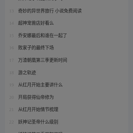
奇妙的异世界旅行 小说免费阅读
13
超神宠兽店好看么
14
乔安娜最后和谁在一起了
15
败家子的最终下场
16
万渣朝凰第三季更新时间
17
游之轨迹
18
从红月开始主要讲什么
19
开局获得仙帝修为
20
从红月开始情节梳理
21
妖神记圣帝什么级别
22