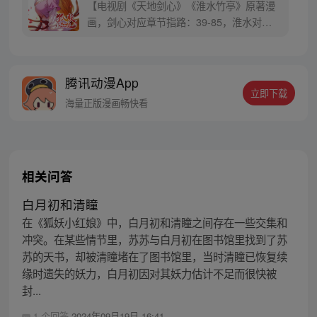
【电视剧《天地剑心》《淮水竹亭》原著漫
画，剑心对应章节指路：39-85，淮水对应
章节指路272-301】 迷糊萝莉小狐妖，正太
道士没节操。自古人妖生死恋，千载孽缘一
线牵。（每周周四更新。）
腾讯动漫App
立即下载
海量正版漫画畅快看
相关问答
白月初和清瞳
在《狐妖小红娘》中，白月初和清瞳之间存在一些交集和
冲突。在某些情节里，苏苏与白月初在图书馆里找到了苏
苏的天书，却被清瞳堵在了图书馆里，当时清瞳已恢复续
缘时遗失的妖力，白月初因对其妖力估计不足而很快被
封...
1 个回答
2024年09月19日 16:41