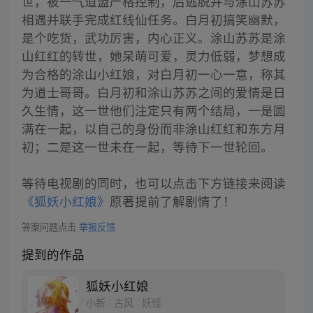
世，被一气道盟严格控制，后逃脱并与涂山苏苏
相遇并联手完成红线仙任务。白月初搞笑幽默，
是个吃货，武功厉害，内心正义。涂山苏苏是涂
山红红的转世，她呆萌可爱，灵力低弱，梦想成
为合格的涂山小红娘，对白月初一心一意，称其
为道士哥哥。白月初和涂山苏苏之间的爱情是日
久生情，这一世他们注定只有两个结局，一是圆
满在一起，以自己的身份而非涂山红红和东方月
初；二是这一世未在一起，等待下一世轮回。
等待电视剧的同时，也可以点击下方链接来阅读
《狐妖小红娘》
原著提前了解剧情了！
答案问题点击
举报反馈
提到的作品
狐妖小红娘
小新 · 古风 · 妖怪