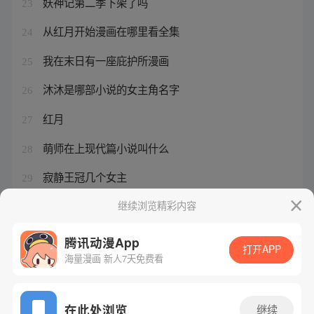
妖神记第二季下架了吗
23
从红月开始漫画在哪里看全集
24
我在末日有一座庇护所漫画
25
沐沐是哪部小说的女主角名字
26
红月
27
萌师在上现代篇小说叫什么
28
寂静王冠几个女主
29
三国游戏能娶妻生孩子
继续浏览精彩内容
30
腾讯动漫App
打开APP
海量漫画 新人7天免费看
腾讯漫画
起点读书
QQ阅读
网站备案/许可证号：粤B2-20090059-5
在此处浏览
继续