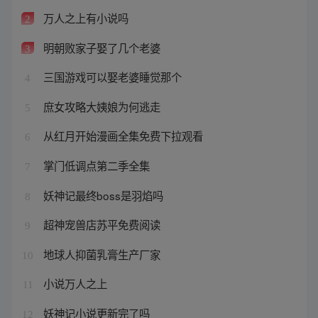
万人之上有小说吗
2
明朝败家子娶了几个老婆
3
三国游戏可以娶老婆睡觉那个
4
庶女攻略大姨娘为何逃走
5
从红月开始漫画全集免费下拉观看
6
掌门低调点第二季全集
7
妖神记最终boss是羽焰吗
8
超神宠兽店苏平免费阅读
9
地球人抑菌乳膏生产厂家
10
小说万人之上
11
妖神记小说更新完了吗
12