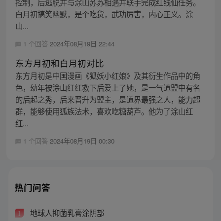
控制，后逃脱并与涂山苏苏相遇并联手完成红线仙任务。
白月初搞笑幽默，是个吃货，武功厉害，内心正义。涂
山...
1 个回答
2024年08月19日 22:44
东方月初和白月初对比
东方月初是中国漫画《狐妖小红娘》及其衍生作品中的角
色，幼年被涂山红红救下后爱上了她，是一气道盟中有名
的后起之秀，后来晋升为盟主，是道界最强之人，能力超
群，能够使用狐族法术，喜欢吃糖葫芦。他为了涂山红
红...
1 个回答
2024年08月19日 00:30
热门问答
地球人抑菌乳膏涂阴部
1