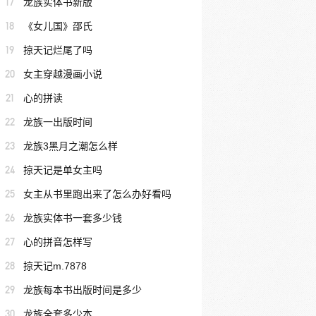
17
龙族实体书新版
18
《女儿国》邵氏
19
掠天记烂尾了吗
20
女主穿越漫画小说
21
心的拼读
22
龙族一出版时间
23
龙族3黑月之潮怎么样
24
掠天记是单女主吗
25
女主从书里跑出来了怎么办好看吗
26
龙族实体书一套多少钱
27
心的拼音怎样写
28
掠天记m.7878
29
龙族每本书出版时间是多少
30
龙族全套多少本