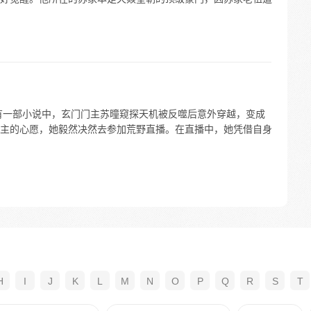
有一部小说中，玄门门主苏曈窥探天机被反噬后意外穿越，变成
主的心愿，她毅然决然去参加荒野直播。在直播中，她凭借自身
H
I
J
K
L
M
N
O
P
Q
R
S
T