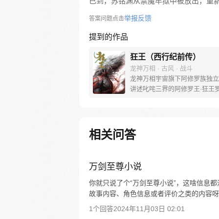
已到，苏铭渊从禁魔牢狱中被放出，重
举报反馈
答案问题点击
提到的作品
狂王（西行纪前传）
龙神万相 · 古风 · 战斗
龙神万相宇宙旗下阿修罗族独立
讲述叱咤三界的阿修罗王·狂王
王之路。 天生脆弱的阿修罗少
遭神秘阿修罗突然灭族，自己也
带走进行地狱式的磨炼。经历无
亡与重生，蜕变的少年有鱼最终
相关问答
友的信念成为阿修罗王—狂王，
侯。天界与阿修罗的百年大战随
发，少年新王能否担起重任
万剑至尊小说
你就只说了个“万剑至尊小说”，这啥信息
故事内容、角色信息或者评价之类的内容呀
1个回答
2024年11月03日 02:01