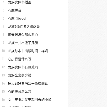
4
龙族实体书插画
5
心魔拼音
6
心魔引byqgf
7
龙族2悼亡者之瞳阅读
8
掠天记怎么那么恶心
9
龙族一共出版了几册
10
龙族每本书出版时间一样吗
11
心拼音是什么写
12
龙族实体书有删减吗
13
龙族全套多少钱
14
掠天记好看吗知乎免费阅读
15
心的拼音怎么念
16
女主穿书后又穿越回去的小说