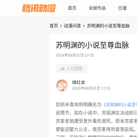
首页
全部作品
日漫
首页
动漫问答
苏明渊的小说至尊血脉


苏明渊的小说至尊血脉
2024年08月31日 17:01
1个回答
绯红龙
2024年08月31日 17:01
目前未查询到明确名为
《苏明渊的小说至
说情节，如在小说中，苏铭渊在决战前
苏家老祖遭受意外重伤濒死，原本苏家
便能迎娶九公主，使苏家得到皇室庇佑