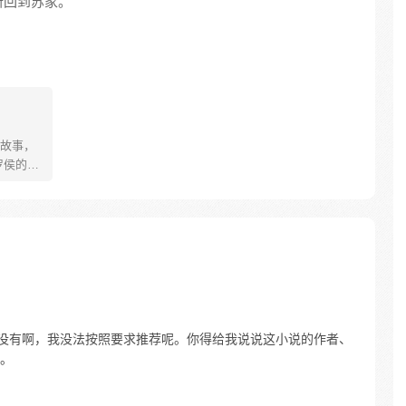
新回到苏家。
故事，
罗侯的称
年有鱼惨
被强行
数次死
背负挚
更名罗
之爆
都没有啊，我没法按照要求推荐呢。你得给我说说这小说的作者、
。