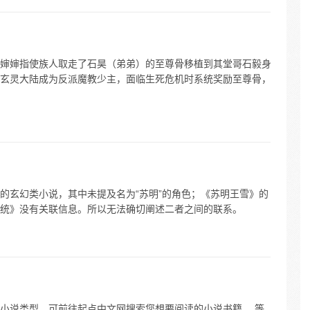
婶婶指使族人取走了石昊（弟弟）的至尊骨移植到其堂哥石毅身
玄灵大陆成为反派魔教少主，面临生死危机时系统奖励至尊骨，
的玄幻类小说，其中未提及名为“苏明”的角色；《苏明王雪》的
统》没有关联信息。所以无法确切阐述二者之间的联系。
小说类型，可前往起点中文网搜索您想要阅读的小说书籍。 等