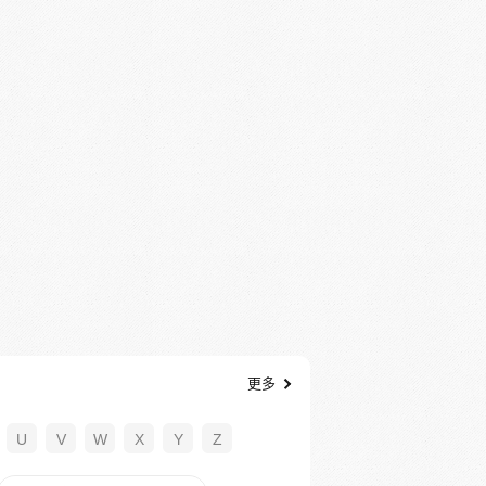
更多
U
V
W
X
Y
Z