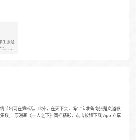
学生张楚
宝。素
熟悉，
。为了
查清自
生活被
人”之
情节出现在第9话。此外，在天下会，冯宝宝准备向张楚岚道歉
数。 原漫画《一人之下》同样精彩，点击按钮下载 App 立享