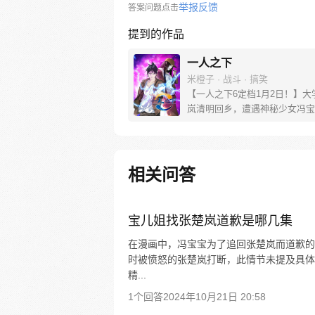
举报反馈
答案问题点击
提到的作品
一人之下
米橙子 · 战斗 · 搞笑
【一人之下6定档1月2日！】大
岚清明回乡，遭遇神秘少女冯宝
未谋面的冯宝宝却对张楚岚异常
并将其带去自己打工的快递公司
帮冯宝宝寻找她的身世，也为了
己与爷爷身上的秘密，张楚岚的
相关问答
彻底颠覆，与冯宝宝一同踏上“异
旅。
宝儿姐找张楚岚道歉是哪几集
在漫画中，冯宝宝为了追回张楚岚而道歉的
时被愤怒的张楚岚打断，此情节未提及具体集
精...
1个回答
2024年10月21日 20:58