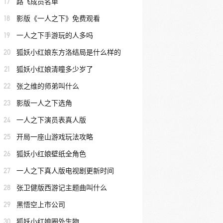
17
路飞成员名单
18
影版《一人之下》免费观看
19
一人之下手游玩的人多吗
20
狐妖小红娘东方洛结局是什么样的
21
狐妖小红娘清瞳多少岁了
22
张之维的师弟叫什么
23
影版一人之下选角
24
一人之下演员表真人版
25
开局一座山游戏玩法攻略
26
狐妖小红娘壁纸全角色
27
一人之下真人版电视剧更新时间
28
张卫健版西游记主题曲叫什么
29
黑悟空上市公司
30
狐妖小红娘圈外生物