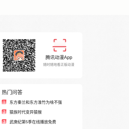
腾讯动漫App
随时随地看正版动漫
热门问答
1
东方秦兰和东方淮竹为啥不强
2
猿族时代变异猿猴
3
武庚纪第5季在线播放免费