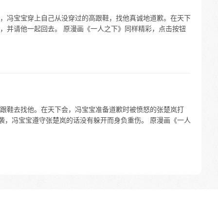
，冯宝宝穿上自己从没穿过的高跟鞋，找他真诚地道歉。在天下
，并请他一起回去。 原漫画《一人之下》同样精彩，点击按钮
跟鞋去找他。在天下会，冯宝宝准备道歉时被愤怒的张楚岚打
偷袭，冯宝宝遵守张楚岚的话没有躲开而身负重伤。 原漫画《一人