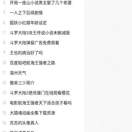
4
开局一座山小说男主娶了几个老婆
5
一人之下后续剧情
6
狐妖小红娘年龄设定
7
斗罗大陆3龙王传说小说未删减版
8
斗罗大陆弹窗广告免费观看
9
王也的病治好了吗
10
百度贴吧航海王强者之路
11
温州天气
12
傲来三少简介
13
斗罗大陆2绝世唐门在线观看樱花
14
电影航海王强者天下适合孩子看吗
15
大猿魂动画全集下载资源
16
苏苏的头像真人