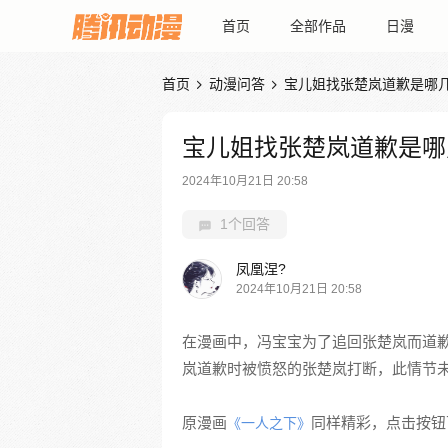
首页
全部作品
日漫
首页
动漫问答
宝儿姐找张楚岚道歉是哪


宝儿姐找张楚岚道歉是哪
2024年10月21日 20:58
1个回答
凤凰涅?
2024年10月21日 20:58
在漫画中，冯宝宝为了追回张楚岚而道
岚道歉时被愤怒的张楚岚打断，此情节
原漫画
同样精彩，点击按钮下
《一人之下》