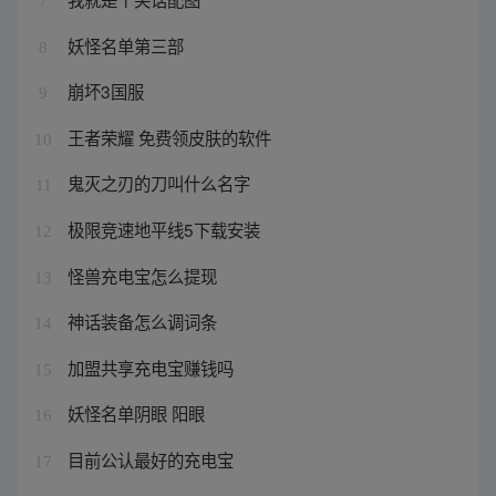
7
妖怪名单第三部
8
崩坏3国服
9
王者荣耀 免费领皮肤的软件
10
鬼灭之刃的刀叫什么名字
11
极限竞速地平线5下载安装
12
怪兽充电宝怎么提现
13
神话装备怎么调词条
14
加盟共享充电宝赚钱吗
15
妖怪名单阴眼 阳眼
16
目前公认最好的充电宝
17