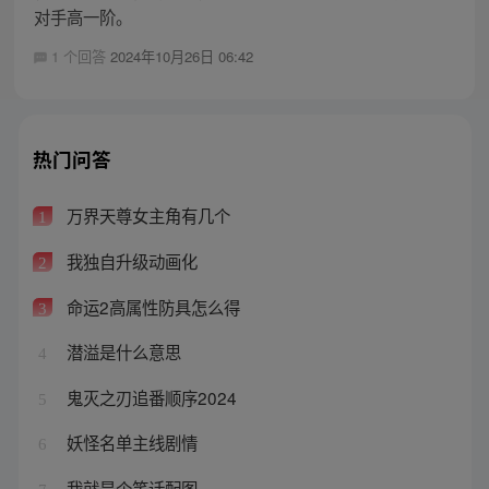
对手高一阶。
1 个回答
2024年10月26日 06:42
热门问答
万界天尊女主角有几个
1
我独自升级动画化
2
命运2高属性防具怎么得
3
潜溢是什么意思
4
鬼灭之刃追番顺序2024
5
妖怪名单主线剧情
6
我就是个笑话配图