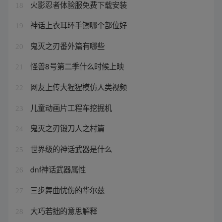
火影忍者体验服免费下载安装
18
神话上衣耳环手镯哪个部位好
19
鬼灭之刃番外篇有哪些
20
怪兽8号第二季什么时候上映
21
网友上传大猩猩模仿人类视频
22
儿童动画片工程车挖掘机
23
鬼灭之刃锻刀人之村篇
24
世界级的神话武器是什么
25
dnf神话武器属性
26
三步舞曲忧伤的华尔兹
27
大巧若拙的意思解释
28