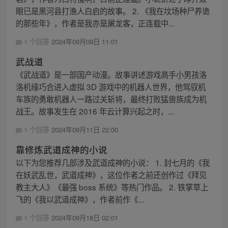
眼已是黑河县打渔人白启的故事。 2. 《我在坟场种尸养诡
的那些年》，作者是我亦是屠龙客，正连载中...
1 个回答
2024年09月09日 11:01
武战道
《武战道》是一部国产动漫。故事讲述游戏高手小男孩洛
洛机缘巧合进入虚拟 3D 游戏中的机器人世界，他驾驭机
车族的勇敢机器人一路过关斩将，最终打败猛兽族成为机
战王。故事发生在 2016 年云计算兴起之时，...
1 个回答
2024年09月11日 22:00
靠修炼武道成神的小说
以下为您推荐几部涉及武道成神的小说： 1. 封七月的《我
在妖武乱世，武道成神》，这位作者之前还创作过《拜见
教主大人》《最强 boss 系统》等热门作品。 2. 铁掌草上
飞的《我以武道成神》，作者前作《...
1 个回答
2024年09月18日 02:01