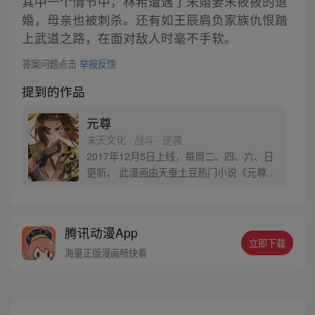
其中一个情节中，林希遭遇了未婚妻朱筱筱的退
婚，母亲也被刺杀。还有如王辰肩负家族仇恨踏
上武道之路，在面对敌人时毫不手软。
答案问题点击
举报反馈
提到的作品
元尊
未天文化 · 战斗 · 逆袭
2017年12月5日上线，每周二、四、六、日
更新。 此漫画由天蚕土豆热门小说《元尊》
改编。少年执笔，龙蛇舞动；劈开乱世，点
亮苍穹。气掌乾坤的世界里，究竟是蟒雀吞
龙，还是圣龙崛起？！
腾讯动漫App
立即下载
海量正版漫画畅快看