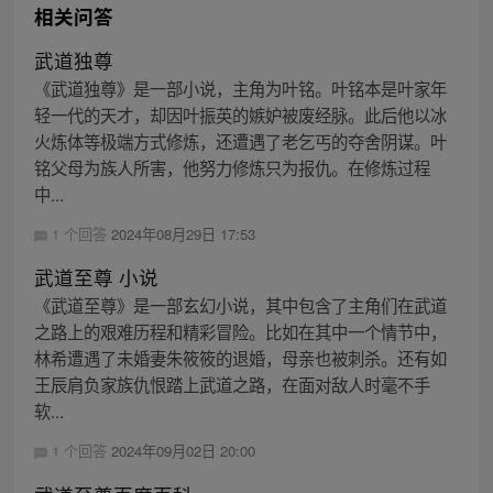
相关问答
武道独尊
《武道独尊》是一部小说，主角为叶铭。叶铭本是叶家年
轻一代的天才，却因叶振英的嫉妒被废经脉。此后他以冰
火炼体等极端方式修炼，还遭遇了老乞丐的夺舍阴谋。叶
铭父母为族人所害，他努力修炼只为报仇。在修炼过程
中...
1 个回答
2024年08月29日 17:53
武道至尊 小说
《武道至尊》是一部玄幻小说，其中包含了主角们在武道
之路上的艰难历程和精彩冒险。比如在其中一个情节中，
林希遭遇了未婚妻朱筱筱的退婚，母亲也被刺杀。还有如
王辰肩负家族仇恨踏上武道之路，在面对敌人时毫不手
软...
1 个回答
2024年09月02日 20:00