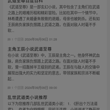
武道至尊百度百科
《武道至尊》是一部玄幻小说，其中包含了主角们在武道
之路上的艰难历程和精彩冒险。比如在其中一个情节中，
林希遭遇了未婚妻朱筱筱的退婚，母亲也被刺杀。还有如
王辰肩负家族仇恨踏上武道之路，在面对敌人时毫不手
软...
1 个回答
2024年09月06日 01:28
主角王辰小说武道至尊
在小说《武道至尊》中，王辰是主角之一。他身怀神武血
脉，肩负家族仇恨踏上武道之路。在面对敌人时毫不手
软，曾一招轰掉半王级别的武者。王辰在与敌人的交锋中
展现出强大的实力和坚定的意志，带领家族和宗派不断崛
起...
1 个回答
2024年09月09日 09:00
乱世武道类小说推荐
以下为您推荐几部乱世武道类小说： 1. 《肝出个万法道
君》，作者为白特慢啊，目前正连载。小说讲述了睁开双