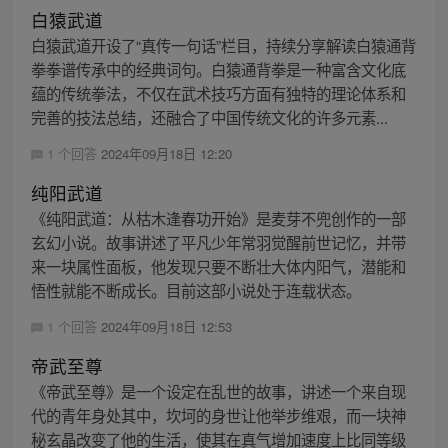
白猿武道
白猿武道开设了“真传一句话”栏目，持续分享解读白猿通背
拳拳谱传承中的经典词句。白猿通背拳是一种富含文化底
蕴的传统拳法，不仅在武术技巧方面有独特的理论体系和
完善的技法总结，还融合了中国传统文化的许多元素...
1 个回答
2024年09月18日 12:20
纯阳武道
《纯阳武道：从枯木逢春功开始》是麦芽不兜创作的一部
玄幻小说。故事讲述了平凡少年常羽觉醒前世记忆，并带
来一块属性面板，他发现只要不断壮大体内阳气，潜能和
悟性就能不断成长。目前这部小说处于连载状态。
1 个回答
2024年09月18日 12:53
帝武至尊
《帝武至尊》是一个设定在乱世的故事，讲述一个来自现
代的青年身处其中，坎坷的身世让他举步维艰，而一块神
秘玄晶改变了他的生活，使其在真气增加速度上比同等级