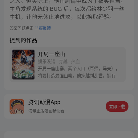
之人。但实际上，他在剧情中成为了搞笑担当。
主角发现系统的 BUG 后，每次都给林少羽一丝
生机，让他无休止地进攻，以此换取经验。
答案问题点击
举报反馈
提到的作品
开局一座山
娱乐没错 · 穿越 · 热血
开局一座山寨，两个人口（军师，马夫），
将要打造最强山寨。他穿越到乱世，拥有一
座马上要散伙的山寨。面对这杀戮乱世，是
打算抢钱抢粮抢婆娘做一个逍遥山大王，还
是泼出这身男儿血，交锋世上英雄，搏一个
腾讯动漫App
名震古今，问一声：王侯将相，宁有种乎！
立即下载
海量正版漫画畅快看