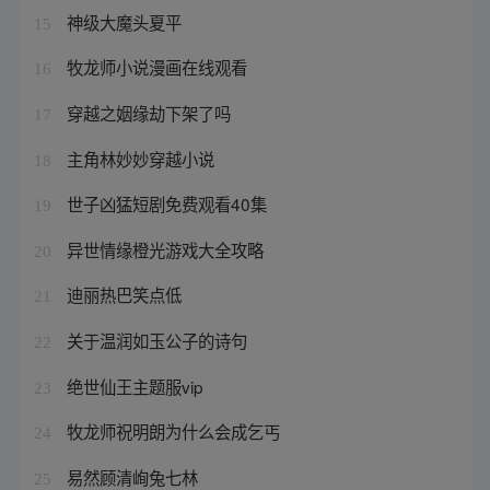
神级大魔头夏平
15
牧龙师小说漫画在线观看
16
穿越之姻缘劫下架了吗
17
主角林妙妙穿越小说
18
世子凶猛短剧免费观看40集
19
异世情缘橙光游戏大全攻略
20
迪丽热巴笑点低
21
关于温润如玉公子的诗句
22
绝世仙王主题服vip
23
牧龙师祝明朗为什么会成乞丐
24
易然顾清峋兔七林
25