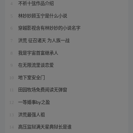
不祈十弦作品介绍
4
林妙妙顾玉宁是什么小说
5
穿越影视含有林妙妙的小说名字
6
洪荒 征召诸天 为人族一战
7
我是宇宙首富继承人
8
在无限流里谈恋爱
9
地下室安全门
10
田园牧场免费阅读无弹窗
11
一等婚事by之盈
12
洪荒最强人祖
13
高压监狱满天星典狱长是谁
14