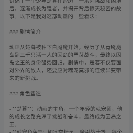
讲述了一个少年楚暮在经历了一系列挑战和困境
后，逐渐成长为强者，并揭开背后惊天秘密的故
事。以下是我对这部动画的一些看法：
### 剧情简介
动画从楚暮被种下白魇魔开始，经历了从青魇魔
岛到三千只活一人的囚岛的严苛战斗，最终以囚
岛之王的身份强势回归。剧情中，楚暮不仅要面
对外界的敌人，还要应对魂宠莫邪的连续异变带
来的新挑战。
### 角色塑造
- **楚暮**：动画的主角，一个年轻的魂宠师，他
的成长之路充满了挑战和奋斗，最终成为囚岛之
王。
- **魂宠角色**：如冰空精灵、魔树战士等，每个