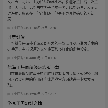
女、五百毒师、上万精兵跪满桃林，恭迎媚主回宫，媚主
出，天下乱。远处白衣男子莞尔一笑，风华绝世，表示天
涯海角，虞歌在，他必相随。但关于更具体确切的大结
局...
1 个回答
2024年08月26日 10:45
斗罗魅传
斗罗魅传是海外手游公司开发的一款以斗罗小说为蓝本的
gl 手游，有着深厚的文化底蕴和多样化的角色设定。
1 个回答
2024年09月06日 09:56
航海王热血航线魅族版下载
目前未获取到航海王热血航线魅族版的具体下载途径。您
可以通过相关的应用商店或游戏官方网站进一步搜索获
取。
1 个回答
2024年09月06日 19:07
洛克王国幻魅之瞳