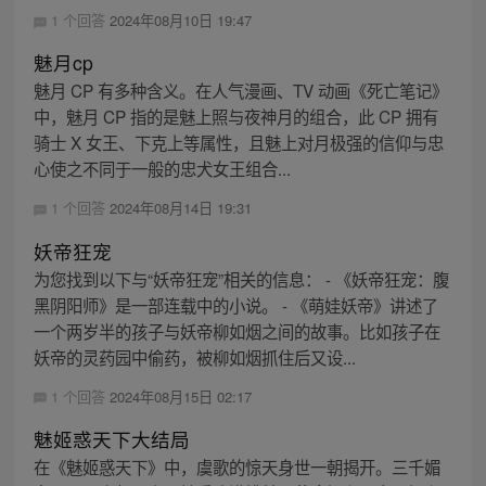
1 个回答
2024年08月10日 19:47
魅月cp
魅月 CP 有多种含义。在人气漫画、TV 动画《死亡笔记》
中，魅月 CP 指的是魅上照与夜神月的组合，此 CP 拥有
骑士 X 女王、下克上等属性，且魅上对月极强的信仰与忠
心使之不同于一般的忠犬女王组合...
1 个回答
2024年08月14日 19:31
妖帝狂宠
为您找到以下与“妖帝狂宠”相关的信息： - 《妖帝狂宠：腹
黑阴阳师》是一部连载中的小说。 - 《萌娃妖帝》讲述了
一个两岁半的孩子与妖帝柳如烟之间的故事。比如孩子在
妖帝的灵药园中偷药，被柳如烟抓住后又设...
1 个回答
2024年08月15日 02:17
魅姬惑天下大结局
在《魅姬惑天下》中，虞歌的惊天身世一朝揭开。三千媚