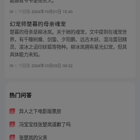
1 个回答
2024年10月01日 15:40
幻宠师楚暮的母亲魂宠
楚暮的母亲是柳冰岚，关于她的魂宠，文中提到在魂宠世
界，有千瞳树魔、剑蛰、夕阳鹏、远古木妖、混沌雷冠精
灵、凌冰之诅印妖狐等物种。柳冰岚拥有星光幻宠，但其
具体能力未知。
1 个回答
2024年10月03日 09:32
热门问答
异人之下电影版票房
1
冯宝宝找张楚岚道歉了吗
2
张楚岚的父亲
3