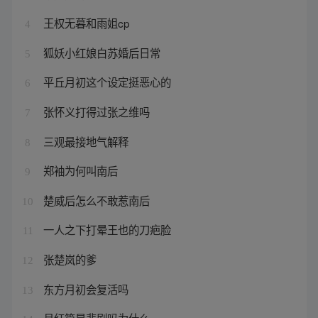
王权无暮和雨姐cp
4
狐妖小红娘白苏婚后日常
5
平丘月初这个设定挺恶心的
6
张怀义打得过张之维吗
7
三观最接地气解释
8
郑袖为何叫南后
9
楚威后怎么不敢惹南后
10
一人之下打晕王也的刀疤脸
11
张楚岚的爹
12
东方月初会复活吗
13