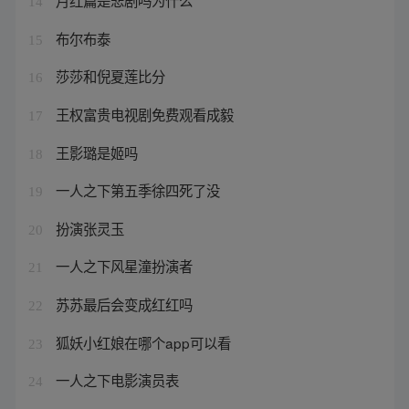
月红篇是悲剧吗为什么
14
布尔布泰
15
莎莎和倪夏莲比分
16
王权富贵电视剧免费观看成毅
17
王影璐是姬吗
18
一人之下第五季徐四死了没
19
扮演张灵玉
20
一人之下风星潼扮演者
21
苏苏最后会变成红红吗
22
狐妖小红娘在哪个app可以看
23
一人之下电影演员表
24