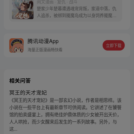
阅文漫画 · 复仇 · 战斗
楚家少年楚暮遭遇魂宠背叛，家道中落，仇
人追杀，被绑到魇魔岛成为以身饲养魇魔的
奴隶。 他体内饲养的是最恐怖的白魇魔，稍
有不慎，就会被吞噬灵魂，死无葬身之地。
为了活下去，为了能报仇，楚暮只能变强。
腾讯动漫App
楚暮幸运地和一只变异月光狐魂宠签订了契
立即下载
约，取名莫邪。 楚暮将以魇魔岛为起点，谱
海量正版漫画畅快看
写最强魂宠师的传奇人生……
相关问答
冥王的天才宠妃
《冥王的天才宠妃》是一部玄幻小说，作者是相思梓。该
小说在一些平台上有最新章节可供阅读。它讲述了在饕餮
馆的拍卖盛宴上，拥有绝佳炉鼎体质的少女被开出天价，
人人哄抢，而少女醒来后发生的一系列故事。另外，与
这...