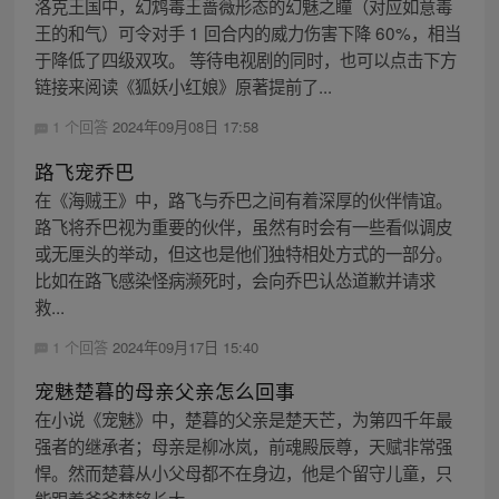
洛克王国中，幻鸩毒王蔷薇形态的幻魅之瞳（对应如意毒
王的和气）可令对手 1 回合内的威力伤害下降 60%，相当
于降低了四级双攻。 等待电视剧的同时，也可以点击下方
链接来阅读《狐妖小红娘》原著提前了...
1 个回答
2024年09月08日 17:58
路飞宠乔巴
在《海贼王》中，路飞与乔巴之间有着深厚的伙伴情谊。
路飞将乔巴视为重要的伙伴，虽然有时会有一些看似调皮
或无厘头的举动，但这也是他们独特相处方式的一部分。
比如在路飞感染怪病濒死时，会向乔巴认怂道歉并请求
救...
1 个回答
2024年09月17日 15:40
宠魅楚暮的母亲父亲怎么回事
在小说《宠魅》中，楚暮的父亲是楚天芒，为第四千年最
强者的继承者；母亲是柳冰岚，前魂殿辰尊，天赋非常强
悍。然而楚暮从小父母都不在身边，他是个留守儿童，只
能跟着爷爷楚铭长大。