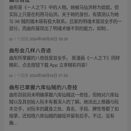
曲彤是《一人之下》中的人物。她被马仙洪称为姐姐，但
实际上只是在利用马仙洪。关于她的身份，有猜测认为她
与 36 贼的端木瑛有极大联系。吕家的明魂术是双全手的一
部分，而曲彤展现出了明魂术做不到的能力，如制...
1 个回答
2024年08月05日 05:29
曲彤会几样八奇迹
曲彤所掌握的八奇技是双全手。 原漫画《一人之下》同样
精彩，点击按钮下载 App 立享精彩内容！
1 个回答
2024年08月04日 07:52
曲彤已掌握六库仙贼的八奇技
曲彤目前尚未明确掌握六库仙贼这一奇技，但她对六库仙
贼以及其创始人阮丰有着深入的了解。她派出上根器与阮
丰交手，对阮丰的藏身之处、真名、手段、脾性等都了如
指掌，还知晓六库仙贼的破绽并留有后手。不过，没有
确...