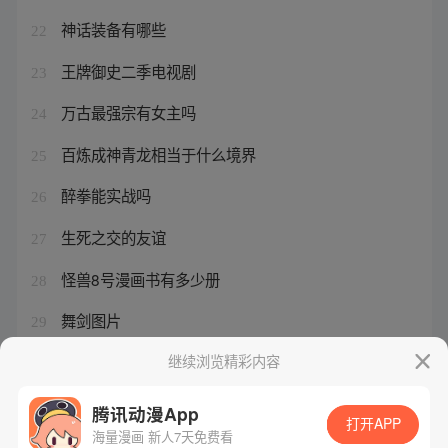
神话装备有哪些
22
王牌御史二季电视剧
23
万古最强宗有女主吗
24
百炼成神青龙相当于什么境界
25
醉拳能实战吗
26
生死之交的友谊
27
怪兽8号漫画书有多少册
28
舞剑图片
29
神话装备能干嘛
继续浏览精彩内容
30
腾讯动漫App
打开APP
海量漫画 新人7天免费看