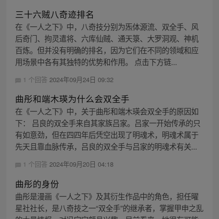
三十六贼八奇迹排名
在《一人之下》中，八奇技分别为炁体源流、双全手、风
后奇门、拘灵遣将、六库仙贼、通天箓、大罗洞观、神机
百炼。但并没有明确的排名，因为它们在不同的领域和应
用场景中各有其独特的优势和作用。 点击下方链...
1 个回答
2024年09月24日 09:32
曲彤和端木瑛为什么会双全手
在《一人之下》中，关于曲彤和端木瑛会双全手的原因如
下： 吕良的双全手来自其家族吕家。吕家一开始传承的只
有如意劲，但在四四年后凭空出现了明魂术，明魂术属于
先天且靠血脉传承，吕良的双全手与吕家的明魂术有关...
1 个回答
2024年09月20日 04:18
曲彤的身份
曲彤是漫画《一人之下》及其衍生作品中的角色，担任曜
星社社长，是八奇技之一“双全手”的继承者，掌握甲申之乱