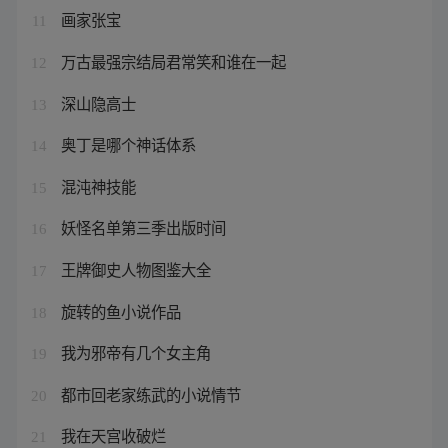
画家张宝
11
万古最强宗结局君常笑和谁在一起
12
深山隐高士
13
奥丁是哪个神话体系
14
混沌神技能
15
妖怪名单第三季出版时间
16
王牌御史人物图鉴大全
17
旋转的鱼小说作品
18
我为邪帝有几个女主角
19
都市回老家练武的小说情节
20
我在天宫收破烂
21