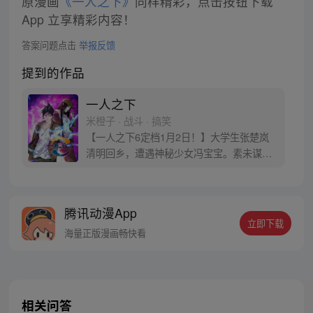
原漫画
《一人之下》
同样精彩，点击按钮下载
App 立享精彩内容！
答案问题点击
举报反馈
提到的作品
一人之下
米橙子 · 战斗 · 搞笑
【一人之下6定档1月2日！】大学生张楚岚
清明回乡，遭遇神秘少女冯宝宝。素未谋面
的冯宝宝却对张楚岚异常熟悉，并将其带去
自己打工的快递公司。为了帮冯宝宝寻找她
的身世，也为了查清自己与爷爷身上的秘
腾讯动漫App
密，张楚岚的生活被彻底颠覆，与冯宝宝一
立即下载
同踏上“异人”之旅。
海量正版漫画畅快看
相关问答