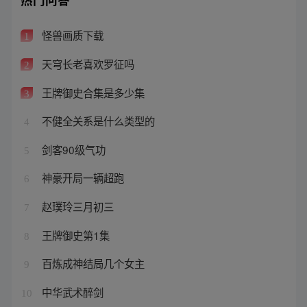
怪兽画质下载
1
天穹长老喜欢罗征吗
2
王牌御史合集是多少集
3
不健全关系是什么类型的
4
剑客90级气功
5
神豪开局一辆超跑
6
赵璞玲三月初三
7
王牌御史第1集
8
百炼成神结局几个女主
9
中华武术醉剑
10