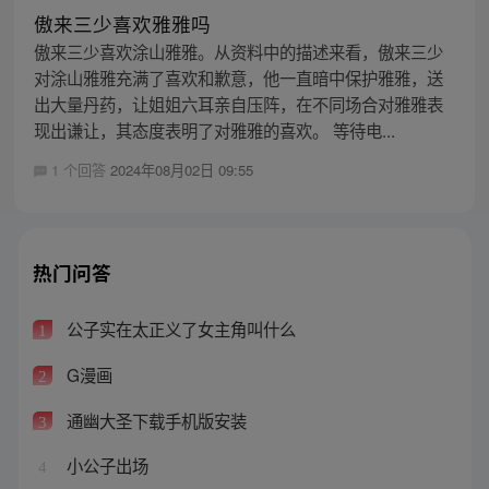
傲来三少喜欢雅雅吗
傲来三少喜欢涂山雅雅。从资料中的描述来看，傲来三少
对涂山雅雅充满了喜欢和歉意，他一直暗中保护雅雅，送
出大量丹药，让姐姐六耳亲自压阵，在不同场合对雅雅表
现出谦让，其态度表明了对雅雅的喜欢。 等待电...
1 个回答
2024年08月02日 09:55
热门问答
公子实在太正义了女主角叫什么
1
G漫画
2
通幽大圣下载手机版安装
3
小公子出场
4