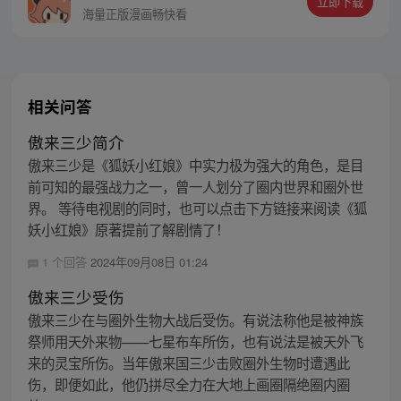
立即下载
海量正版漫画畅快看
相关问答
傲来三少简介
傲来三少是《狐妖小红娘》中实力极为强大的角色，是目
前可知的最强战力之一，曾一人划分了圈内世界和圈外世
界。 等待电视剧的同时，也可以点击下方链接来阅读《狐
妖小红娘》原著提前了解剧情了！
1 个回答
2024年09月08日 01:24
傲来三少受伤
傲来三少在与圈外生物大战后受伤。有说法称他是被神族
祭师用天外来物——七星布车所伤，也有说法是被天外飞
来的灵宝所伤。当年傲来国三少击败圈外生物时遭遇此
伤，即便如此，他仍拼尽全力在大地上画圈隔绝圈内圈