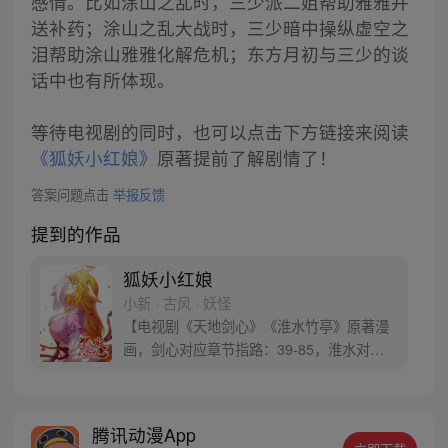
感情。比如涂山之乱时，三少派二姐帮助雅雅并
送补药；涂山之乱大战时，三少暗中操纵虚空之
泪帮助涂山雅雅化解危机；东方月初与三少的谈
话中也有所体现。
等待电视剧的同时，也可以点击下方链接来阅读
《狐妖小红娘》
原著提前了解剧情了！
答案问题点击
举报反馈
提到的作品
狐妖小红娘
小新 · 古风 · 妖怪
【电视剧《天地剑心》《淮水竹亭》原著漫
画，剑心对应章节指路：39-85，淮水对应
章节指路272-301】 迷糊萝莉小狐妖，正太
道士没节操。自古人妖生死恋，千载孽缘一
线牵。（每周周四更新。）
腾讯动漫App