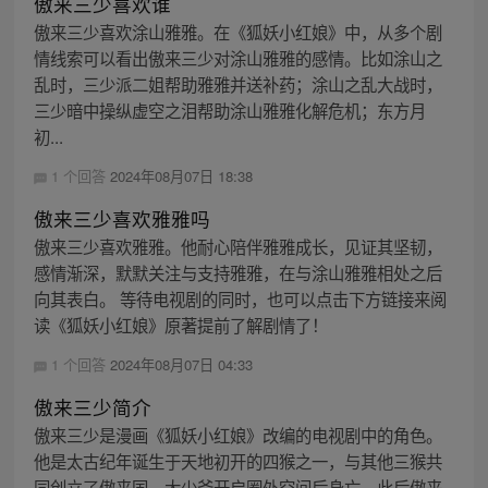
傲来三少喜欢谁
傲来三少喜欢涂山雅雅。在《狐妖小红娘》中，从多个剧
情线索可以看出傲来三少对涂山雅雅的感情。比如涂山之
乱时，三少派二姐帮助雅雅并送补药；涂山之乱大战时，
三少暗中操纵虚空之泪帮助涂山雅雅化解危机；东方月
初...
1 个回答
2024年08月07日 18:38
傲来三少喜欢雅雅吗
傲来三少喜欢雅雅。他耐心陪伴雅雅成长，见证其坚韧，
感情渐深，默默关注与支持雅雅，在与涂山雅雅相处之后
向其表白。 等待电视剧的同时，也可以点击下方链接来阅
读《狐妖小红娘》原著提前了解剧情了！
1 个回答
2024年08月07日 04:33
傲来三少简介
傲来三少是漫画《狐妖小红娘》改编的电视剧中的角色。
他是太古纪年诞生于天地初开的四猴之一，与其他三猴共
同创立了傲来国。大少爷开启圈外空间后身亡，此后傲来