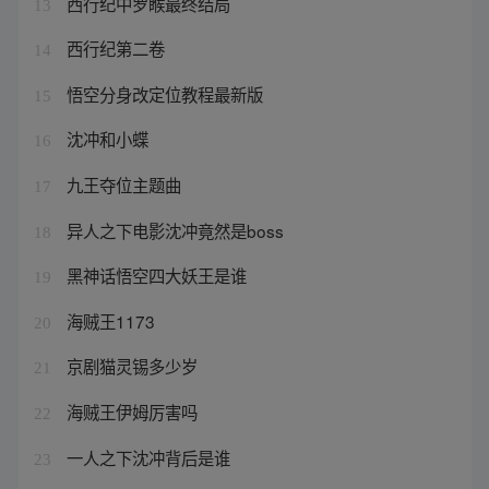
西行纪中罗睺最终结局
13
西行纪第二卷
14
悟空分身改定位教程最新版
15
沈冲和小蝶
16
九王夺位主题曲
17
异人之下电影沈冲竟然是boss
18
黑神话悟空四大妖王是谁
19
海贼王1173
20
京剧猫灵锡多少岁
21
海贼王伊姆厉害吗
22
一人之下沈冲背后是谁
23