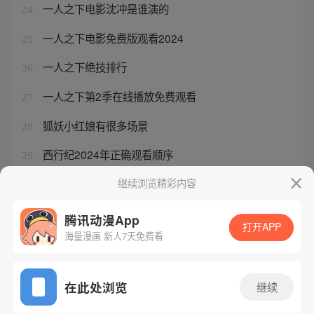
一人之下电影沈冲是谁演的
24
一人之下电影免费版观看2024
25
一人之下绝技排行
26
一人之下第2季在线播放免费观看
27
狐妖小红娘有很多场景
28
西行纪2024年正确观看顺序
29
小说王权
继续浏览精彩内容
30
腾讯动漫App
打开APP
海量漫画 新人7天免费看
腾讯漫画
起点读书
QQ阅读
网站备案/许可证号：粤B2-20090059-5
在此处浏览
继续
Copyright©1998 - 2026 Tencent. All Rights Reserved