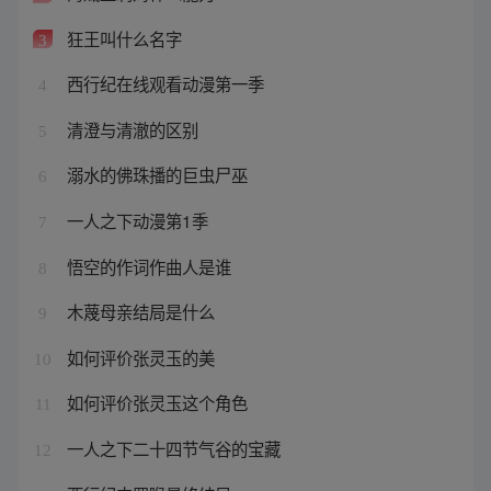
狂王叫什么名字
3
西行纪在线观看动漫第一季
4
清澄与清澈的区别
5
溺水的佛珠播的巨虫尸巫
6
一人之下动漫第1季
7
悟空的作词作曲人是谁
8
木蔑母亲结局是什么
9
如何评价张灵玉的美
10
如何评价张灵玉这个角色
11
一人之下二十四节气谷的宝藏
12