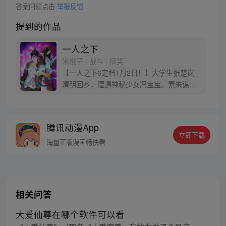
答案问题点击
举报反馈
提到的作品
一人之下
米橙子 · 战斗 · 搞笑
【一人之下6定档1月2日！】大学生张楚岚
清明回乡，遭遇神秘少女冯宝宝。素未谋面
的冯宝宝却对张楚岚异常熟悉，并将其带去
自己打工的快递公司。为了帮冯宝宝寻找她
的身世，也为了查清自己与爷爷身上的秘
腾讯动漫App
密，张楚岚的生活被彻底颠覆，与冯宝宝一
立即下载
同踏上“异人”之旅。
海量正版漫画畅快看
相关问答
大爱仙尊在哪个软件可以看