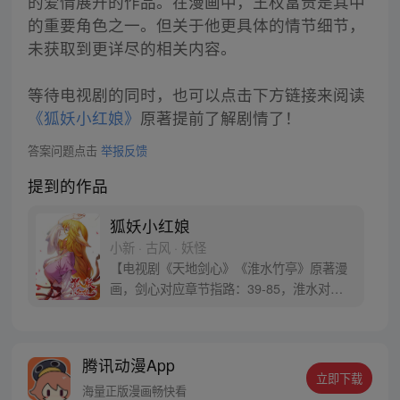
的爱情展开的作品。在漫画中，王权富贵是其中
的重要角色之一。但关于他更具体的情节细节，
未获取到更详尽的相关内容。
等待电视剧的同时，也可以点击下方链接来阅读
《狐妖小红娘》
原著提前了解剧情了！
答案问题点击
举报反馈
提到的作品
狐妖小红娘
小新 · 古风 · 妖怪
【电视剧《天地剑心》《淮水竹亭》原著漫
画，剑心对应章节指路：39-85，淮水对应
章节指路272-301】 迷糊萝莉小狐妖，正太
道士没节操。自古人妖生死恋，千载孽缘一
线牵。（每周周四更新。）
腾讯动漫App
立即下载
海量正版漫画畅快看