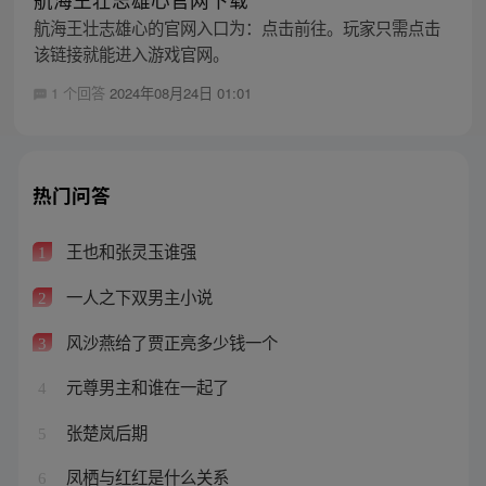
航海王壮志雄心的官网入口为：点击前往。玩家只需点击
该链接就能进入游戏官网。
1 个回答
2024年08月24日 01:01
热门问答
王也和张灵玉谁强
1
一人之下双男主小说
2
风沙燕给了贾正亮多少钱一个
3
元尊男主和谁在一起了
4
张楚岚后期
5
凤栖与红红是什么关系
6