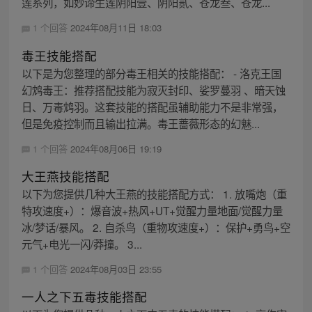
莲系列，如妙谛生莲阴阳壹、阴阳贰、苍龙叁、苍龙...
1 个回答
2024年08月11日 18:03
毒王技能搭配
以下是为您整理的部分毒王相关的技能搭配： - 洛克王国
幻鸩毒王：推荐搭配技能为寂灭封印、娑罗蔓羽 、暗天蚀
日、万毒鸩羽。这套技能的搭配虽辅助能力不是非常强，
但是免疫控制而且输出拉满。毒王蔷薇形态的幻魅...
1 个回答
2024年08月06日 19:19
大王燕技能搭配
以下为您提供几种大王燕的技能搭配方式： 1. 放嘴炮（重
特攻速度+）：爆音波+热风+UT+觉醒力量地面/觉醒力量
冰/梦话/暴风。 2. 自杀鸟（重物攻速度+）：保护+勇鸟+空
元气+电光一闪/莽撞。 3...
1 个回答
2024年08月03日 23:55
一人之下五毒技能搭配