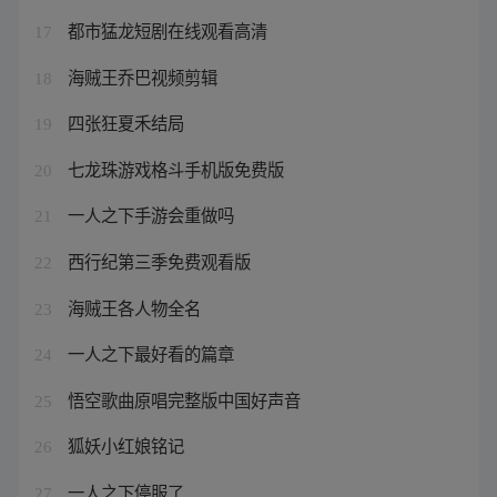
都市猛龙短剧在线观看高清
17
海贼王乔巴视频剪辑
18
四张狂夏禾结局
19
七龙珠游戏格斗手机版免费版
20
一人之下手游会重做吗
21
西行纪第三季免费观看版
22
海贼王各人物全名
23
一人之下最好看的篇章
24
悟空歌曲原唱完整版中国好声音
25
狐妖小红娘铭记
26
一人之下停服了
27