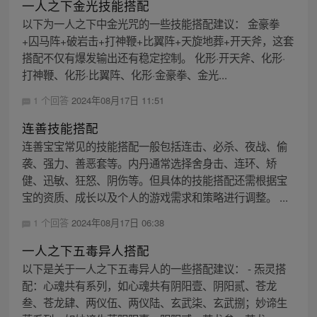
一人之下金光技能搭配
以下为一人之下中金光咒的一些技能搭配建议： 金豪拳
+囚马阵+破岩击+打神鞭+比翼阵+天旋地葬+开天斧，这套
搭配不仅有爆发输出还有稳定控制。 化形·开天斧、化形·
打神鞭、化形·比翼阵、化形·金豪拳、金光...
1 个回答
2024年08月17日 11:51
连善技能搭配
连善宝宝常见的技能搭配一般包括连击、必杀、夜战、偷
袭、强力、善恶套等。内丹通常选择舍身击、连环、矫
健、迅敏、狂怒、阴伤等。但具体的技能搭配还需根据宝
宝的资质、成长以及个人的游戏需求和策略进行调整。 ...
1 个回答
2024年08月17日 06:38
一人之下五毒异人搭配
以下是关于一人之下五毒异人的一些搭配建议： - 炁灵搭
配：心魂共有系列，如心魂共有阴阳壹、阴阳贰、苍龙
叁、苍龙肆、两仪伍、两仪陆、玄武柒、玄武捌；妙谛生