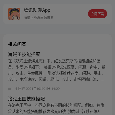
的身世，也为了查清自己与爷爷身上的秘
腾讯动漫App
密，张楚岚的生活被彻底颠覆，与冯宝宝一
立即下载
同踏上“异人”之旅。
海量正版漫画畅快看
相关问答
海贼王技能搭配
在《航海王燃烧意志》中，红发杰克斯的技能加点和装
备、附魂选择如下： 装备选择优先速度、闪避、命中、暴
击、攻击、生命属性。 附魂选择推荐速度、闪避、暴击、
攻击，主堆速度、闪避、暴击、攻击，走极限输出流，...
1 个回答
2024年10月01日 14:29
洛克王国技能搭配
在洛克王国中，不同宠物有不同的技能搭配。例如，独角
兽艾米的技能搭配推荐为水光幻镜+独角涟漪+砂石缭乱