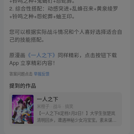
+铃鸣之种+鬼蝎钉+怨蛇葬。
2. 综合性搭配：动感突进+乱蜂召来+黄泉绫罗
+铃鸣之种+怨蛇葬+蚰王印。
您可以根据实际战斗情况和个人喜好选择适合自
己的技能搭配。
原漫画
《一人之下》
同样精彩，点击按钮下载
App 立享精彩内容！
答案问题点击
举报反馈
提到的作品
一人之下
米橙子 · 战斗 · 搞笑
【一人之下6定档1月2日！】大学生张楚岚
清明回乡，遭遇神秘少女冯宝宝。素未谋面
的冯宝宝却对张楚岚异常熟悉，并将其带去
自己打工的快递公司。为了帮冯宝宝寻找她