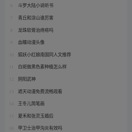
斗罗大陆小说听书
6
青丘和涂山谁厉害
7
龙珠软膏治痔疮吗
8
血瞳动漫头像
9
狐妖小红娘南国同人文推荐
10
白斑做黑色素种植怎么样
11
阴阳武神
12
遮天动漫免费流畅观看
13
王冬儿简笔画
14
夏禾和张灵玉婚后
15
甲卫士治甲沟炎有效吗
16