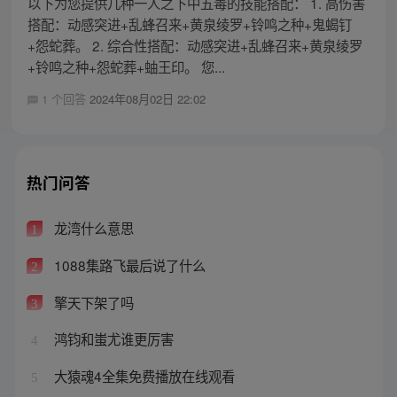
以下为您提供几种一人之下中五毒的技能搭配： 1. 高伤害
搭配：动感突进+乱蜂召来+黄泉绫罗+铃鸣之种+鬼蝎钉
+怨蛇葬。 2. 综合性搭配：动感突进+乱蜂召来+黄泉绫罗
+铃鸣之种+怨蛇葬+蚰王印。 您...
1 个回答
2024年08月02日 22:02
热门问答
龙湾什么意思
1
1088集路飞最后说了什么
2
擎天下架了吗
3
鸿钧和蚩尤谁更厉害
4
大猿魂4全集免费播放在线观看
5