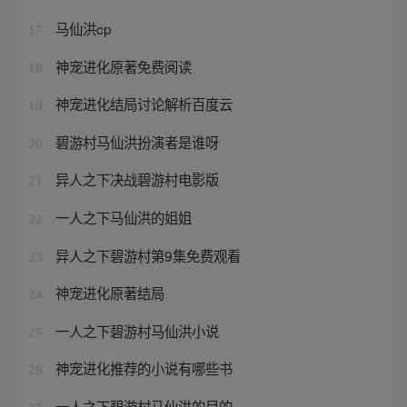
马仙洪cp
17
神宠进化原著免费阅读
18
神宠进化结局讨论解析百度云
19
碧游村马仙洪扮演者是谁呀
20
异人之下决战碧游村电影版
21
一人之下马仙洪的姐姐
22
异人之下碧游村第9集免费观看
23
神宠进化原著结局
24
一人之下碧游村马仙洪小说
25
神宠进化推荐的小说有哪些书
26
一人之下碧游村马仙洪的目的