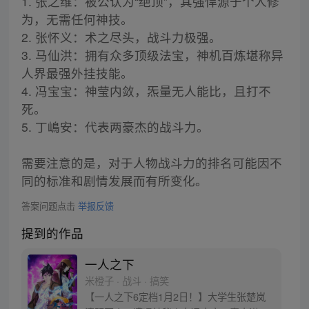
1. 张之维：被公认为“绝顶”，其强悍源于个人修
为，无需任何神技。
2. 张怀义：术之尽头，战斗力极强。
3. 马仙洪：拥有众多顶级法宝，神机百炼堪称异
人界最强外挂技能。
4. 冯宝宝：神莹内敛，炁量无人能比，且打不
死。
5. 丁嶋安：代表两豪杰的战斗力。
需要注意的是，对于人物战斗力的排名可能因不
同的标准和剧情发展而有所变化。
答案问题点击
举报反馈
提到的作品
一人之下
米橙子 · 战斗 · 搞笑
【一人之下6定档1月2日！】大学生张楚岚