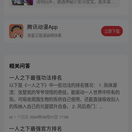
清明回乡，遭遇神秘少女冯宝宝。素未谋面
的冯宝宝却对张楚岚异常熟悉，并将其带去
自己打工的快递公司。为了帮冯宝宝寻找她
的身世，也为了查清自己与爷爷身上的秘
腾讯动漫App
密，张楚岚的生活被彻底颠覆，与冯宝宝一
立即下载
同踏上“异人”之旅。
海量正版漫画畅快看
相关问答
一人之下最强功法排名
以下是《一人之下》中一些功法的排名情况： 1. 炁体源
流：张楚岚的爷爷领悟的奇技，能驱动一人世界中所有的
炁，可吸收周围生物的炁供自己使用，还能直接吸收别人
的炁纳入自己的元婴提升自身。 2. 风后奇门：...
1 个回答
2024年09月01日 17:08
一人之下最强官方排名