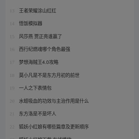
王者荣耀涂山红红
13
悟饭模拟器
14
风莎燕 贾正亮谁赢了
15
西行纪燃魂哪个角色最强
16
梦想海贼王4.0攻略
17
莫小凡是不是东方月初的前世
18
一人之下表情包
19
水蛭吸血的功效与主治作用是什么
20
东方洛是不是坏人
21
狐妖小红娘有哪些篇章及更新顺序
22