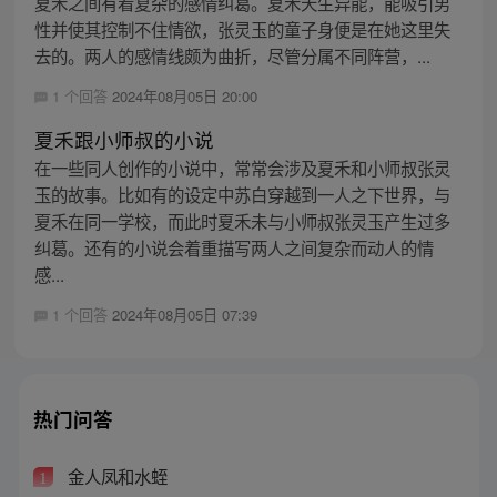
夏禾之间有着复杂的感情纠葛。夏禾天生异能，能吸引男
性并使其控制不住情欲，张灵玉的童子身便是在她这里失
去的。两人的感情线颇为曲折，尽管分属不同阵营，...
1 个回答
2024年08月05日 20:00
夏禾跟小师叔的小说
在一些同人创作的小说中，常常会涉及夏禾和小师叔张灵
玉的故事。比如有的设定中苏白穿越到一人之下世界，与
夏禾在同一学校，而此时夏禾未与小师叔张灵玉产生过多
纠葛。还有的小说会着重描写两人之间复杂而动人的情
感...
1 个回答
2024年08月05日 07:39
热门问答
金人凤和水蛭
1