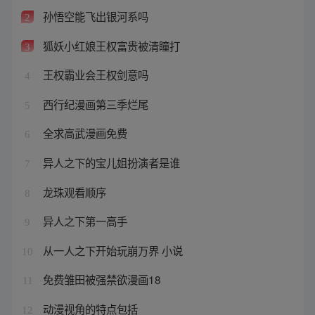
孙悟空能飞出银河系吗
2
狐妖小红娘王权富贵被清瞳打
3
王权霸业会王权剑意吗
4
西行纪漫画第三季烂尾
5
全求高武漫画免费
6
异人之下的宝儿姐扮演者是谁
7
龙珠观看顺序
8
异人之下第一高手
9
从一人之下开始玩崩万界 小说
10
免费雏田被强禁欲漫画18
11
动漫视角的特点包括
12