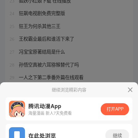
狐妖小红娘下载 在线播放
23
狂飙电视剧免费完整版
24
狂王为何杀其他三王
25
王权霸业最后和谁活下来了
26
冯宝宝原著结局是什么
27
孙悟空真被六耳猕猴替代了吗
28
一人之下第二季番外篇在线观看
29
一人之下冯宝宝演员
继续浏览精彩内容
30
腾讯动漫App
打开APP
海量漫画 新人7天免费看
腾讯漫画
起点读书
QQ阅读
网站备案/许可证号：粤B2-20090059-5
在此处浏览
继续