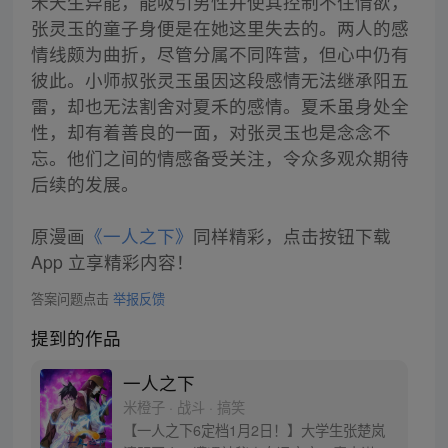
禾天生异能，能吸引男性并使其控制不住情欲，
张灵玉的童子身便是在她这里失去的。两人的感
情线颇为曲折，尽管分属不同阵营，但心中仍有
彼此。小师叔张灵玉虽因这段感情无法继承阳五
雷，却也无法割舍对夏禾的感情。夏禾虽身处全
性，却有着善良的一面，对张灵玉也是念念不
忘。他们之间的情感备受关注，令众多观众期待
后续的发展。
原漫画
《一人之下》
同样精彩，点击按钮下载
App 立享精彩内容！
答案问题点击
举报反馈
提到的作品
一人之下
米橙子 · 战斗 · 搞笑
【一人之下6定档1月2日！】大学生张楚岚