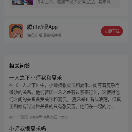
清明回乡，遭遇神秘少女冯宝宝。素未谋面
的冯宝宝却对张楚岚异常熟悉，并将其带去
自己打工的快递公司。为了帮冯宝宝寻找她
的身世，也为了查清自己与爷爷身上的秘
腾讯动漫App
密，张楚岚的生活被彻底颠覆，与冯宝宝一
立即下载
同踏上“异人”之旅。
海量正版漫画畅快看
相关问答
一人之下小师叔和夏禾
在《一人之下》中，小师叔张灵玉和夏禾之间有着复杂而
微妙的关系。他们曾因一念之差有过亲密行为，这使得他
们之间的关系备受关注和调侃。 夏禾举止看似浪荡，但真
正和她有过这种关系的只有张灵玉。他们在一起的时...
1 个回答
2024年10月25日 13:56
小师叔恨夏禾吗