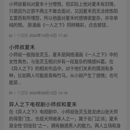
小师叔看似对夏禾十分憎恨，但实际上他对夏禾有旧情，
只是因为正邪不两立不敢去面对，又因夏禾而无法修炼阳
五雷而有所埋怨，所以他面对夏禾时感情很复杂，并非单
纯的恨。 原漫画《一人之下》同样精彩，点击按钮...
1 个回答
2024年10月10日 17:43
小师叔夏禾
小师叔一般指张灵玉，夏禾是网络漫画《一人之下》中的
女性角色，与张灵玉相识并有一段复杂的情感纠葛。在
《异人之下》的相关作品中，对于他们关系的猜测有多
种，比如两人可能是青梅竹马，从小就产生了感情；也可
能是...
1 个回答
2024年09月12日 13:19
异人之下电视剧小师叔和夏禾
在《异人之下》电视剧中，小师叔张灵玉是龙虎山张天师
的得意门生，也是天师继承人之一，属于名门正派；夏禾
是全性“四张狂”之一，拥有魅惑男人的能力。两人立场和身