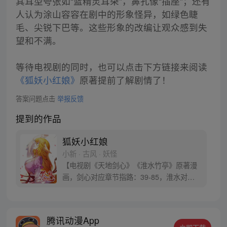
其耳型夸张如“蓝精灵耳朵”，鼻孔像“插座”；还有
人认为涂山容容在剧中的形象怪异，如绿色睫
毛、尖锐下巴等。这些形象的改编让观众感到失
望和不满。
等待电视剧的同时，也可以点击下方链接来阅读
《狐妖小红娘》
原著提前了解剧情了！
答案问题点击
举报反馈
提到的作品
狐妖小红娘
小新 · 古风 · 妖怪
【电视剧《天地剑心》《淮水竹亭》原著漫
画，剑心对应章节指路：39-85，淮水对应
章节指路272-301】 迷糊萝莉小狐妖，正太
道士没节操。自古人妖生死恋，千载孽缘一
线牵。（每周周四更新。）
腾讯动漫App