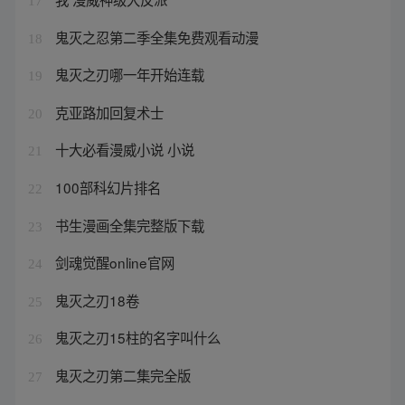
17
鬼灭之忍第二季全集免费观看动漫
18
鬼灭之刃哪一年开始连载
19
克亚路加回复术士
20
十大必看漫威小说 小说
21
100部科幻片排名
22
书生漫画全集完整版下载
23
剑魂觉醒online官网
24
鬼灭之刃18卷
25
鬼灭之刃15柱的名字叫什么
26
鬼灭之刃第二集完全版
27