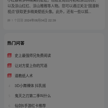
以及涂山红红、涂山雅雅等人物。您可以通过关注“国漫新
视点”获取更多精美壁纸头像。此外，还有一些以狐...
1 个回答
2024年08月04日 22:39
热门问答
史上最强师兄免费阅读
1
让对方爱上你的咒语
2
道教纸人术
3
3D小舞裸体 抖乳摇
4
鬼灭之刃第二季叫什么
5
仙剑5手游红卡推荐
6