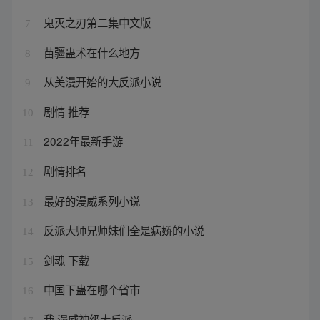
鬼灭之刃第二集中文版
7
苗疆蛊术在什么地方
8
从美漫开始的大反派小说
9
剧情 推荐
10
2022年最新手游
11
剧情排名
12
最好的漫威系列小说
13
反派大师兄师妹们全是病娇的小说
14
剑魂 下载
15
中国下蛊在哪个省市
16
我 漫威神级大反派