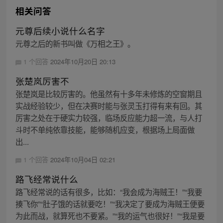
相关问答
元尊后续小说什么名字
元尊之后的新书叫做《万相之王》。
1 个回答
2024年10月20日 20:13
张楚岚厉害不
张楚岚是比较厉害的。他虽然有十多年未修炼的空窗期且
实战经验较少，但在决赛时能与张灵玉打得有来有回。其
厉害之处在于硬实力较强，临场反应能力超一流，与人打
斗时不单纯依靠技能，能够随机应变，根据场上局面做
出...
1 个回答
2024年10月04日 02:21
路飞经常说什么
路飞经常说的话有很多，比如：“我会成为海贼王！”“我要
揍飞你”“肚子饿的话就要吃！”“我决定了要成为海贼王便要
为此而战，就算死也不要紧。”“我的运气也很好！”“我是要