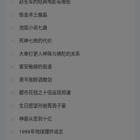
赵长军的经典电影有哪些
11
炼金术士魔晶
12
池底小说七蛊
13
死神七绝的代价
14
大奉打更人神殊与佛陀的关系
15
害安敏赫的是谁
16
萧平旌醉酒舞剑
17
都市花钱之十倍返现郑谦
18
生日愿望孙施菁周子豪
19
神豪从签到十亿
20
1999年地球爆炸谣言
21