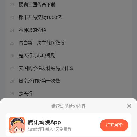
硬霸三国传奇下载
22
都市开局奖励1000亿
23
各种蛊的介绍
24
告白第一次车截图微博
25
楚天行万心电视剧
26
天国的阶梯友莉结局是什么
27
周京泽许随第一次做
28
楚天行
29
驭灵师手游下架了吗
继续浏览精彩内容
30
腾讯动漫App
打开APP
海量漫画 新人7天免费看