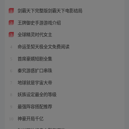
剑霸天下完整版剑霸天下电影结局
1
王牌御史手游游戏介绍
2
全球精灵时代女主
3
命运圣契天极全文免费阅读
4
首席豪婿短剧全集
5
秦究游惑扩口串珠
6
地球就是宇宙大帝
7
妖族设定最全的等级
8
最强阵容搭配推荐
9
神豪开局千亿
10