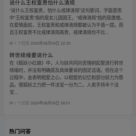
说什么王权富贵怕什么清规
“说什么王权富贵，怕什么戒律清规”这句歌词，字面意思
中“王权富贵”指的是女儿国国王，“戒律清规”指的是唐僧。
在爱情面前，王权富贵和戒律清规都被认为不值一提。而
且王权富贵不比戒律清规高贵，戒律清规也不比...
1 个回答
2024年08月09日 22:30
转世续缘要说什么
在《狐妖小红娘》中，人与妖共同向苦情树起誓进行转世
续缘时，并没有明确提及具体要说的固定话语。但在这个
过程中，会表明相爱之心，以相爱的记忆和部分妖力为祭
品，借狐妖之力把一件法宝一分为二，人类手持半个法
宝...
1 个回答
2024年08月08日 08:01
热门问答