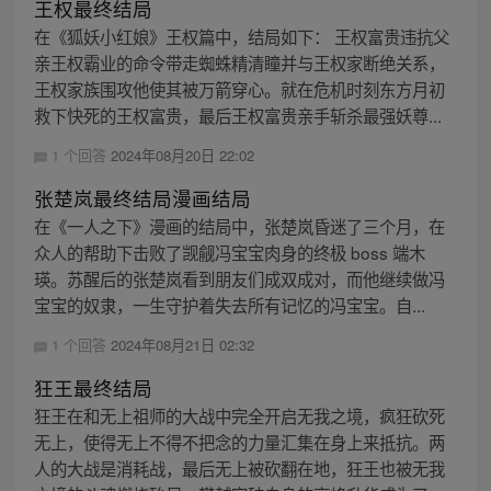
王权最终结局
在《狐妖小红娘》王权篇中，结局如下： 王权富贵违抗父
亲王权霸业的命令带走蜘蛛精清瞳并与王权家断绝关系，
王权家族围攻他使其被万箭穿心。就在危机时刻东方月初
救下快死的王权富贵，最后王权富贵亲手斩杀最强妖尊...
1 个回答
2024年08月20日 22:02
张楚岚最终结局漫画结局
在《一人之下》漫画的结局中，张楚岚昏迷了三个月，在
众人的帮助下击败了觊觎冯宝宝肉身的终极 boss 端木
瑛。苏醒后的张楚岚看到朋友们成双成对，而他继续做冯
宝宝的奴隶，一生守护着失去所有记忆的冯宝宝。自...
1 个回答
2024年08月21日 02:32
狂王最终结局
狂王在和无上祖师的大战中完全开启无我之境，疯狂砍死
无上，使得无上不得不把念的力量汇集在身上来抵抗。两
人的大战是消耗战，最后无上被砍翻在地，狂王也被无我