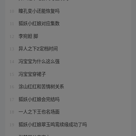
瞳孔变小还能恢复吗
10
狐妖小红娘对应集数
11
李宛妲 脚
12
异人之下2定档时间
13
冯宝宝为什么这么强
14
冯宝宝穿裙子
15
涂山红红和苦情树关系
16
狐妖小红娘会完结吗
17
一人之下王也名场面
18
狐妖小红娘翠玉鸣鸾续缘成功了吗
19