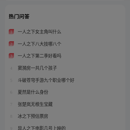
热门问答
一人之下女主角叫什么
1
一人之下八大技哪八个
2
一人之下第二季好看吗
3
窦漪房一共几个孩子
4
斗破苍穹手游九个职业哪个好
5
夏然是什么身份
6
张楚岚无根生宝藏
7
冰之下预估票房
8
异人之下电影几号上映的
9