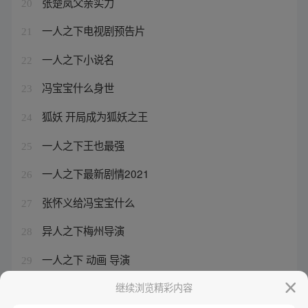
张楚岚父亲实力
20
一人之下电视剧预告片
21
一人之下小说名
22
冯宝宝什么身世
23
狐妖 开局成为狐妖之王
24
一人之下王也最强
25
一人之下最新剧情2021
26
张怀义给冯宝宝什么
27
异人之下梅州导演
28
一人之下 动画 导演
29
一人之下有几部动漫
继续浏览精彩内容
30