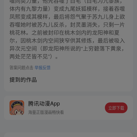
噬同类力量，他先吞噬了白毛（白毛为九黎族，
体内有九黎力量）变成九尾妖狐模样，接着吞噬
凤熙变成其模样，最后将怨气聚于苏九儿身上欲
吞噬她时被苏九儿反杀，封灵墨消失，只剩一片
桃花林。之前被封印在桃木剑内的龙阳神和夏
尔，因桃木剑内空间狭窄供其修炼，最后被吸入
异次元空间（即龙阳神所说的“上穷碧落下黄泉，
两处茫茫皆不见”）。
答案问题点击
举报反馈
提到的作品
腾讯动漫App
立即下载
海量正版漫画畅快看