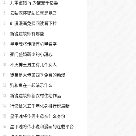
4
九零蜜婚 军少盛宠千亿妻
5
云弘深怀疑站长就是昆吾
6
韩漫漫画免费阅读看下拉
7
新锐建筑师有哪些
8
星甲魂将传所有机甲名字
9
豪门盛婚靳少的小甜心
10
不灭神王男主有几个女人
11
徒弟是大佬第四季免费的动漫
12
狗和鱼在一起暗示什么
13
新锐建筑师新农村住宅作品
14
行侠仗义五千年化身排行榜最新
15
星甲魂将传男主母亲什么身份
16
星甲魂将传小说和漫画的连载平台