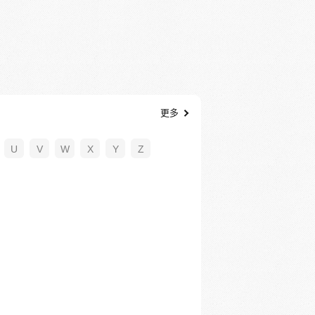
更多
U
V
W
X
Y
Z