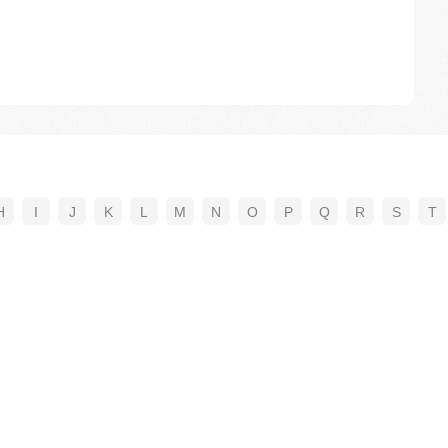
H
I
J
K
L
M
N
O
P
Q
R
S
T