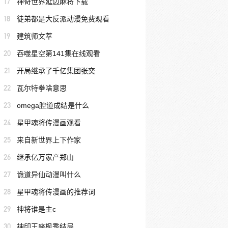
17
神奇世界延边麻将下载
18
徒弟都是大反派动漫免费观看
19
建筑师文萃
20
吞噬星空第141集在线观看
21
开局继承了千亿集团张奕
22
瓦尔特拳啥意思
23
omega腔道成结是什么
24
星甲魂将传漫画观看
25
来自新世界上下作家
26
继承亿万家产郑山
27
诡道异仙动漫叫什么
28
星甲魂将传漫画的推荐词
29
神将谁是主c
30
神印王座枫秀结局