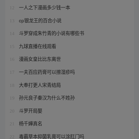
一人之下漫画多少钱一本
12
cp银龙王的百合小说
13
斗罗穿成朱竹青的小说有哪些书
14
九球直播在线观看
15
漫画女皇比比东离世
16
一夫百应药膏可以擦湿疹吗
17
大奉打更人宋青结局
18
孙元良子秦汉为什么不姓孙
19
斗罗开局娶
20
杨千嬅真名
21
毒霸草本抑菌乳膏可以涂肛门吗
22