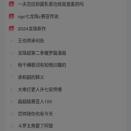
一夫百应抑菌乳膏功效是激素药吗
1
ngc七龙珠z赛亚传说
2
2024龙珠新作
3
王也师承何处
4
龙珠超第二季魔罗篇漫画
5
杨千嬅歌词有知情识趣的
6
承和嗣的释义
7
大奉打更人许七安师傅
8
画超级赛亚人100
9
范帅琦你也有今天
10
斗罗主角娶了阿银
11