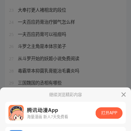
大奉打更人褚相龙的段位
23
一夫百应药膏治疗脚气怎么样
24
一夫百应药膏可以祛痘吗
25
斗罗之主角是本体宗弟子
26
从斗罗开始的妖姬小说免费阅读
27
毒霸草本抑菌乳膏能冶毛囊炎吗
28
三国魏国的丞相有哪些
29
护身符的写法
继续浏览精彩内容
30
腾讯动漫App
打开APP
海量漫画 新人7天免费看
腾讯漫画
起点读书
QQ阅读