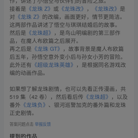
作，讲述了小悟空与伙伴们的冒险之旅。
接着是
《龙珠 Z》
或
《龙珠改》
，
《龙珠改》
是
对
《龙珠 Z》
的改编，画面更好，情节更简洁。
这两部作品讲述了悟空与琪琪结婚后的故事。
然后是
《龙珠超》
，是鸟山明编剧的第三部作
品，在魔人布欧篇之后展开。
再之后是
《龙珠 GT》
，故事背景是魔人布欧篇
后五年，孙悟空意外变小后与孙女小芳的冒险。
此外还有
《超级龙珠英雄》
，是根据同名游戏改
编的动画作品。
如果想了解龙珠剧情，也可以先看正传漫画，共
519 集（42 卷），然后看后传
《龙珠超》
，以及
番外
《龙珠负》
、银河巡警加克的番外篇和龙珠
正史剧情。
答案问题点击
举报反馈
提到的作品