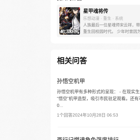
星甲魂将传
乐想动漫 · 重生 · 系统
人族最后一位星魂师宋云祥，带
重生回校园时代。 少年时曾因
缺遭人白眼，因为弱小只能眼睁
亲友战死在自己身前。 这一世
统重生归来，拥有六十年的战斗
知识技术，重返校园，从此一路
相关问答
机甲打怪兽… 曾经后悔的事，
的人，这一次将不留遗憾。
孙悟空机甲
孙悟空机甲有多种形式的呈现： - 在现实
“悟空”机甲造型，吸引市民驻足观看。还有
0...
1个回答
2024年10月28日 06:53