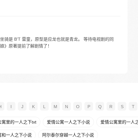
骑是 B'T 雷童，原型是应龙也就是青龙。 等待电视剧的同
娘》原著提前了解剧情了！
H
I
J
K
L
M
N
O
P
Q
R
S
T
寓里的一人之下txt
爱情公寓一人之下小说
爱情公寓里的一人
寓和一人之下小说
阿尔泰尔穿越一人之下小说