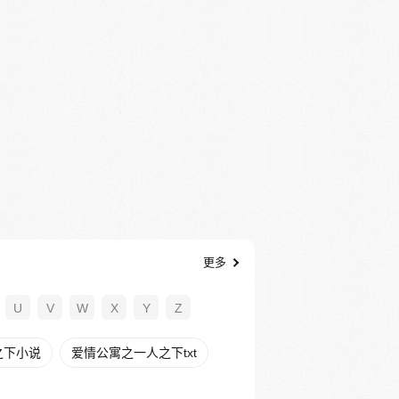
更多
U
V
W
X
Y
Z
之下小说
爱情公寓之一人之下txt