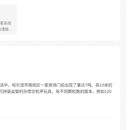
着系统
为魂脉残
睁看着
，带着系
经验和
开挂造
曾经错过
生活中，哈尔滨市南岗区一家商场门前出现了重达7吨、高10米的
可拼装益智的孙悟空机甲玩具，有不同颗粒数的版本，例如120