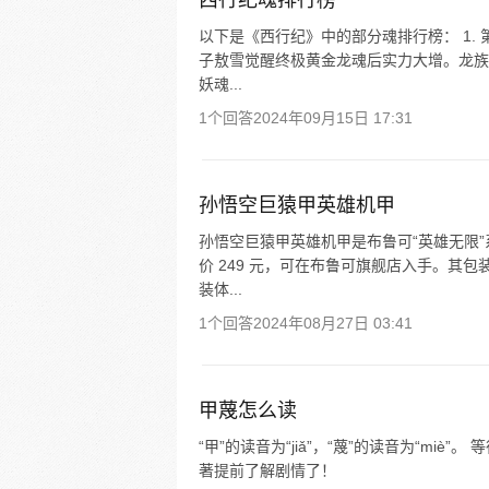
西行纪魂排行榜
以下是《西行纪》中的部分魂排行榜： 1.
子敖雪觉醒终极黄金龙魂后实力大增。龙族始
妖魂...
1个回答
2024年09月15日 17:31
孙悟空巨猿甲英雄机甲
孙悟空巨猿甲英雄机甲是布鲁可“英雄无限”
价 249 元，可在布鲁可旗舰店入手。其
装体...
1个回答
2024年08月27日 03:41
甲蔑怎么读
“甲”的读音为“jiǎ”，“蔑”的读音为“m
著提前了解剧情了！