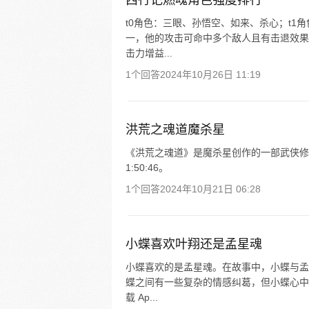
西行记燃魂角色强度排行
t0角色：三眼、孙悟空、如来、杀心；t
一，他的攻击可命中多个敌人且有击退效果
击力增益...
1个回答
2024年10月26日 11:19
洪荒之魂道魔杀星
《洪荒之魂道》是魔杀星创作的一部武侠修真
1:50:46。
1个回答
2024年10月21日 06:28
小蝶喜欢叶翔还是孟星魂
小蝶喜欢的是孟星魂。在故事中，小蝶与孟
蝶之间有一些复杂的情感纠葛，但小蝶心中
载 Ap...