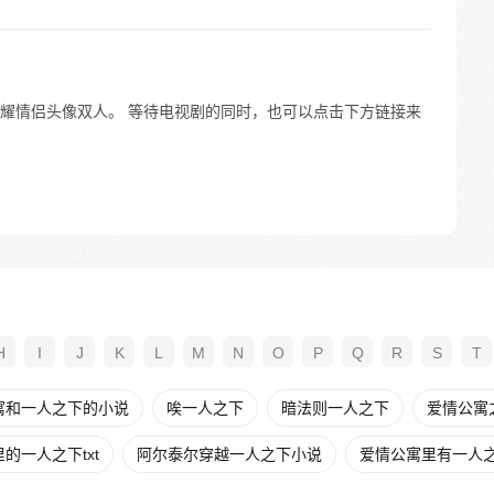
耀情侣头像双人。 等待电视剧的同时，也可以点击下方链接来
H
I
J
K
L
M
N
O
P
Q
R
S
T
寓和一人之下的小说
唉一人之下
暗法则一人之下
爱情公寓之
的一人之下txt
阿尔泰尔穿越一人之下小说
爱情公寓里有一人