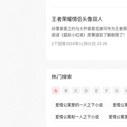
王者荣耀情侣头像双人
孙策挚爱之约与大乔挚爱花嫁可作为王者荣
阅读《狐妖小红娘》原著提前了解剧情了！
1个回答
2024年11月01日 23:28
热门搜索
A
B
C
D
E
F
G
爱情公寓里的一人之下小说
爱情公
爱情公寓和一人之下小说
爱情公寓里