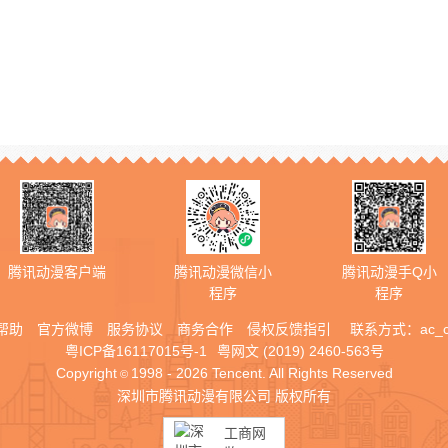
腾讯动漫客户端
腾讯动漫微信小
腾讯动漫手Q小
程序
程序
帮助
官方微博
服务协议
商务合作
侵权反馈指引
联系方式：
ac_
粤ICP备16117015号-1
粤网文 (2019) 2460-563号
Copyright
1998 - 2026 Tencent. All Rights Reserved
©
深圳市腾讯动漫有限公司 版权所有
工商网