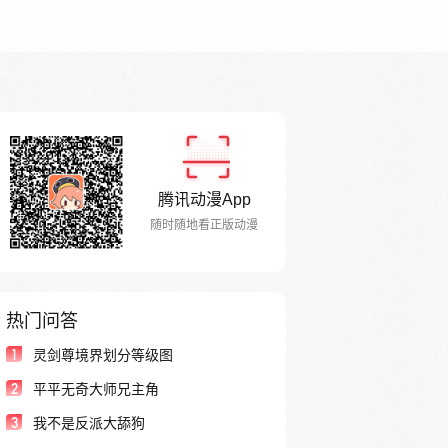
腾讯动漫App
随时随地看正版动漫
热门问答
1
灵剑尊境界划分等级图
2
平平无奇大师兄主角
3
我不是反派大舔狗