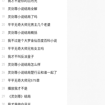
17
我才不是你的白月光
18
灵剑尊小说结局全解
19
灵剑尊小说结局了吗
20
平平无奇大师兄男主几个老婆
21
灵剑尊小说结局概括
22
我不过是个大罗金仙百度百科小说
23
平平无奇大师兄有女主吗
24
我才不叫反派皇子
25
灵剑尊小说结局怎么样
26
灵剑尊小说结局楚行云和谁一起了
27
平平无奇大师兄575章
28
播放我才不是
29
《灵剑尊》结局
30
我才是他白月光