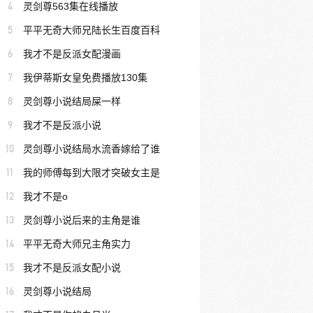
4
灵剑尊563集在线播放
5
平平无奇大师兄陆长生百度百科
6
我才不是反派女配漫画
7
我伊蒂斯女皇免费播放130集
8
灵剑尊小说结局屎一样
9
我才不是反派小说
10
灵剑尊小说结局水流香嫁给了谁
11
我的师傅每到大限才突破女主是
12
我才不是o
13
灵剑尊小说后来的主角是谁
14
平平无奇大师兄主角实力
15
我才不是反派女配小说
16
灵剑尊小说结局