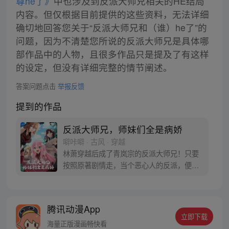
尊he了》
中也涉及到反派大师兄相关的HE结局
内容。但仅根据目前提供的这些资料，无法详细
确切地回答您关于“反派大师兄和（谁）he了”的
问题，因为不清楚您所说的反派大师兄是具体哪
部作品中的人物，且很多作品只是提及了有这样
的设定，但没有详细完整的情节阐述。
答案问题点击
举报反馈
提到的作品
反派大师兄，师妹们全是病娇
噼咔噼 · 古风 · 穿越
林萧穿越后成了青岚宗的反派大师兄！只要
按照原著剧情走，当个恶心人的反派，便能
成仙飞升！无奈之下，只能没事戏弄下四师
妹，偷一手三师妹的衣物，往二师妹水里下
点猛药，兢兢业业履行反派职责。终于熬到
腾讯动漫App
男主叶辰拜入师门这天！林萧兴奋不已，准
立即下载
备毒害男主，按照剧情，他将会被几位师妹
海量正版漫画畅快看