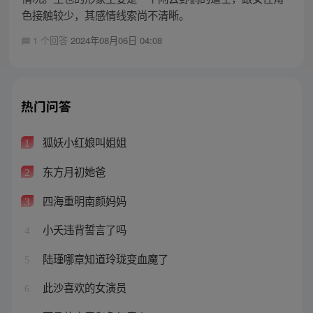
色接触较少，其感情线索尚不清晰。
1 个回答
2024年08月06日 04:08
热门问答
狐妖小红娘叫姐姐
1
东方月初她爸
2
四海重明南颜妈妈
3
小夭违背誓言了吗
4
陆瑾哪章知道玲珑变血魔了
5
此沙喜欢的女演员
6