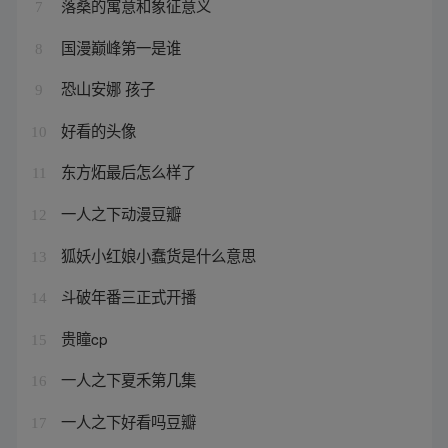
落桑的寓意和象征意义
7
国漫巅峰第一是谁
8
恐山安娜 孩子
9
好看的头像
10
东方炻最后怎么样了
11
一人之下动漫豆瓣
12
狐妖小红娘小蠢货是什么意思
13
斗破年番三正式开播
14
贵瞳cp
15
一人之下夏禾第几集
16
一人之下好看吗豆瓣
17