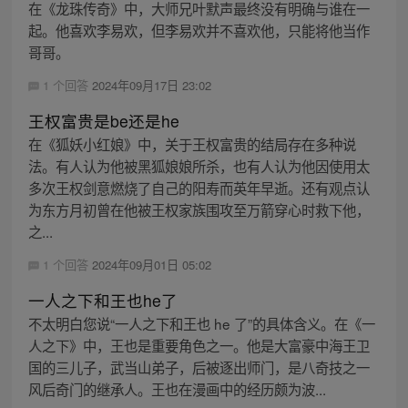
在《龙珠传奇》中，大师兄叶默声最终没有明确与谁在一
起。他喜欢李易欢，但李易欢并不喜欢他，只能将他当作
哥哥。
1 个回答
2024年09月17日 23:02
王权富贵是be还是he
在《狐妖小红娘》中，关于王权富贵的结局存在多种说
法。有人认为他被黑狐娘娘所杀，也有人认为他因使用太
多次王权剑意燃烧了自己的阳寿而英年早逝。还有观点认
为东方月初曾在他被王权家族围攻至万箭穿心时救下他，
之...
1 个回答
2024年09月01日 05:02
一人之下和王也he了
不太明白您说“一人之下和王也 he 了”的具体含义。在《一
人之下》中，王也是重要角色之一。他是大富豪中海王卫
国的三儿子，武当山弟子，后被逐出师门，是八奇技之一
风后奇门的继承人。王也在漫画中的经历颇为波...