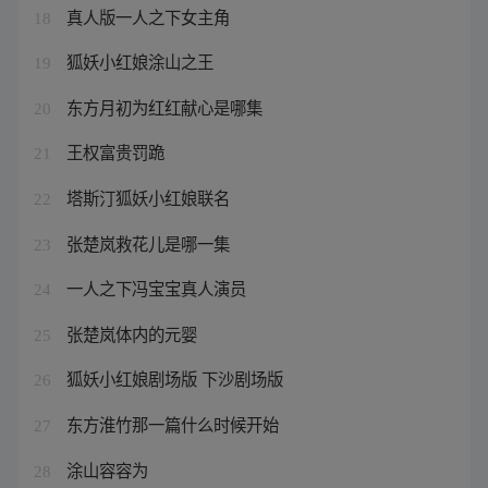
真人版一人之下女主角
18
狐妖小红娘涂山之王
19
东方月初为红红献心是哪集
20
王权富贵罚跪
21
塔斯汀狐妖小红娘联名
22
张楚岚救花儿是哪一集
23
一人之下冯宝宝真人演员
24
张楚岚体内的元婴
25
狐妖小红娘剧场版 下沙剧场版
26
东方淮竹那一篇什么时候开始
27
涂山容容为
28