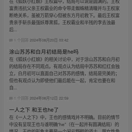
在《狐妖小红娘》王权篇中，结局可以说是圆满的。王权
富贵违抗父亲王权霸业的命令带走蜘蛛精清瞳并与王权家
断绝关系，虽被万箭穿心但被东方月初救下。最后王权富
贵亲手斩杀最强妖尊黑狐，王权霸业和半残的李去浊最
后...
1 个回答
2024年08月20日 03:42
涂山苏苏和白月初结局是he吗
在《狐妖小红娘》的相关讨论中，对于涂山苏苏和白月初
的结局存在不同观点。有观点认为结局中苏苏和红红会独
立，白月初可以直面自己对苏苏的感情，结局是完美的；
但也有观点认为即使他们最后能在一起，肯定也要在和
自...
1 个回答
2024年08月12日 22:59
一人之下 和王也he了
在《一人之下》中，王也的感情戏并不明确。目前的情节
中没有呈现王也与谁明确“he”（在一起并有圆满结局）的
情况。王也的形象主要是一个闲云野鹤的道士，跟女性角