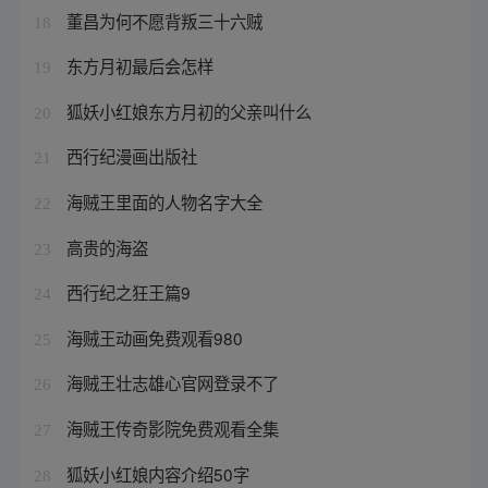
董昌为何不愿背叛三十六贼
18
东方月初最后会怎样
19
狐妖小红娘东方月初的父亲叫什么
20
西行纪漫画出版社
21
海贼王里面的人物名字大全
22
高贵的海盗
23
西行纪之狂王篇9
24
海贼王动画免费观看980
25
海贼王壮志雄心官网登录不了
26
海贼王传奇影院免费观看全集
27
狐妖小红娘内容介绍50字
28