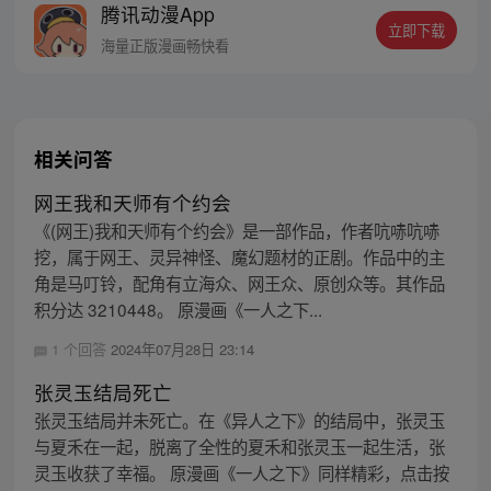
腾讯动漫App
立即下载
海量正版漫画畅快看
相关问答
网王我和天师有个约会
《(网王)我和天师有个约会》是一部作品，作者吭哧吭哧
挖，属于网王、灵异神怪、魔幻题材的正剧。作品中的主
角是马叮铃，配角有立海众、网王众、原创众等。其作品
积分达 3210448。 原漫画《一人之下...
1 个回答
2024年07月28日 23:14
张灵玉结局死亡
张灵玉结局并未死亡。在《异人之下》的结局中，张灵玉
与夏禾在一起，脱离了全性的夏禾和张灵玉一起生活，张
灵玉收获了幸福。 原漫画《一人之下》同样精彩，点击按