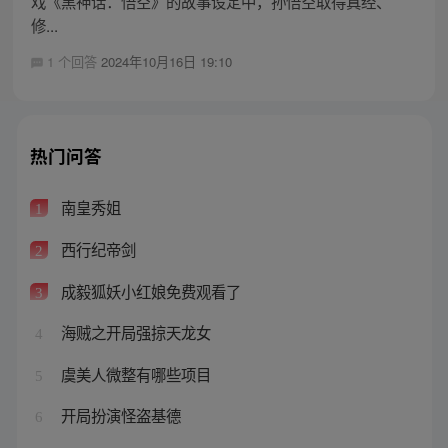
戏《黑神话：悟空》的故事设定中，孙悟空取得真经、
修...
1 个回答
2024年10月16日 19:10
热门问答
南皇秀姐
1
西行纪帝剑
2
成毅狐妖小红娘免费观看了
3
海贼之开局强掠天龙女
4
虞美人微整有哪些项目
5
开局扮演怪盗基德
6