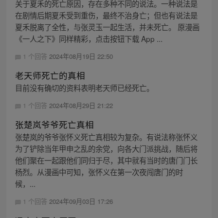
关于夏禾的死亡原因，存在多种不同的说法。一种说法是
在剧情后期夏禾受到重伤，最终不治身亡；但也有说法是
夏禾脱离了全性，与张灵玉一起生活，并未死亡。 原漫画
《一人之下》同样精彩，点击按钮下载 App ...
1 个回答
2024年08月19日 22:50
老天师死亡的真相
目前没有确切的资料表明老天师已经死亡。
1 个回答
2024年08月29日 21:22
张楚岚爷爷死亡真相
张楚岚的爷爷张怀义死亡真相较为复杂。有说法称张怀义
为了铲除当年甲申之乱的余党，向各大门派挑战，随后将
他们聚在一起跟他们同归于尽，其中就有当时的唐门门长
杨烈。从漫画中可知，张怀义在第一次夜闯唐门的时
候，...
1 个回答
2024年09月03日 17:26