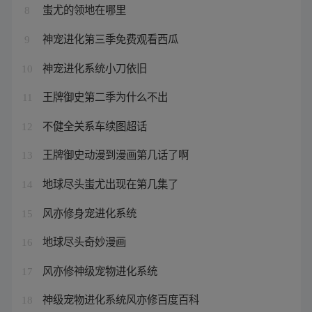
蚩尤的领地在哪里
8
神宠进化第三季免费观看西瓜
9
神宠进化系统小刀依旧
10
王牌御史第二季为什么不出
11
不健全关系车续图超话
12
王牌御史动漫到漫画第几话了啊
13
地球尽头蚩尤出现在第几集了
14
风亦修身宠进化系统
15
地球尽头奇妙漫画
16
风亦修神级宠物进化系统
17
神级宠物进化系统风亦修百度百科
18