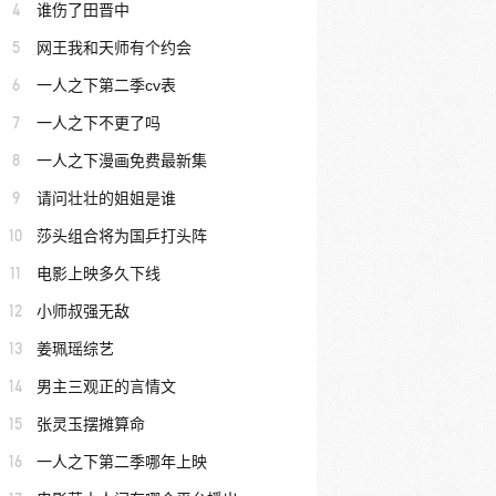
4
谁伤了田晋中
5
网王我和天师有个约会
6
一人之下第二季cv表
7
一人之下不更了吗
8
一人之下漫画免费最新集
9
请问壮壮的姐姐是谁
10
莎头组合将为国乒打头阵
11
电影上映多久下线
12
小师叔强无敌
13
姜珮瑶综艺
14
男主三观正的言情文
15
张灵玉摆摊算命
16
一人之下第二季哪年上映