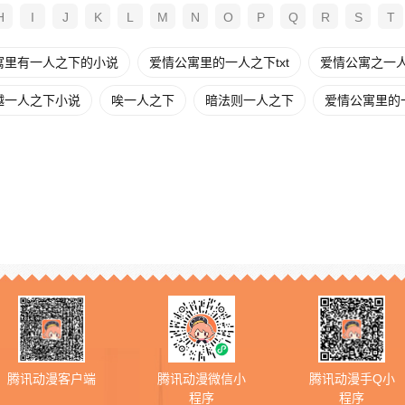
H
I
J
K
L
M
N
O
P
Q
R
S
T
寓里有一人之下的小说
爱情公寓里的一人之下txt
爱情公寓之一人之
越一人之下小说
唉一人之下
暗法则一人之下
爱情公寓里的
腾讯动漫客户端
腾讯动漫微信小
腾讯动漫手Q小
程序
程序