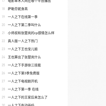
17
电影草木人间在哪个平台播出
18
萨勒芬妮身高
19
一人之下在线第一季
20
一人之下第二季叫什么
21
小师叔和张楚岚的cp感情怎么样
22
真人版一人之下热门
23
一人之下王也宝儿姐
24
王也算出了张楚岚什么
25
一人之下手游徐三技能
26
一人之下第3季免费版
27
一人之下电视剧开机
28
一人之下第一季 在线
29
一人之下的王家后来怎么了
30
一人之下有动画吗