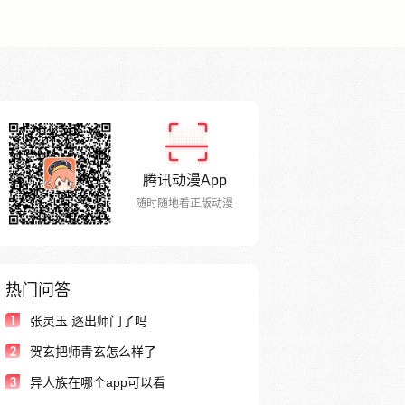
腾讯动漫App
随时随地看正版动漫
热门问答
1
张灵玉 逐出师门了吗
2
贺玄把师青玄怎么样了
3
异人族在哪个app可以看