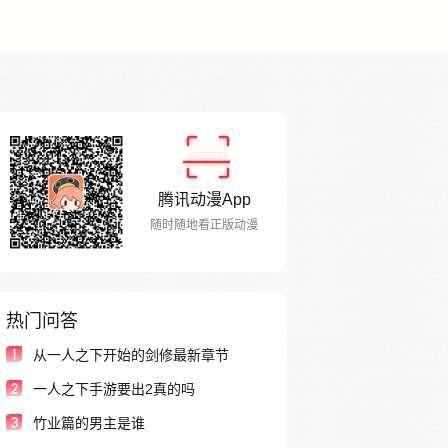
腾讯动漫App
随时随地看正版动漫
热门问答
1
从一人之下开始的剑修最新章节
2
一人之下手游要出2真的吗
3
竹业篇的男主是谁