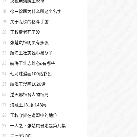
17
央视用海贼王bgm
18
徐三徐四为什么叫这个名字
19
关于龙珠的格斗手游
20
王权费老死了没
21
张楚岚神明灵有多强
22
航海王壮志雄心黑胡子
23
航海王壮志雄心s有哪些
24
七龙珠漫画100话彩色
25
航海王漫画1026话
26
逆天邪神各人物结局
27
海贼王131到143集
28
王权守拙在道盟中的地位
29
一人之下张楚岚暴走是第几集
30
三七怎样吃