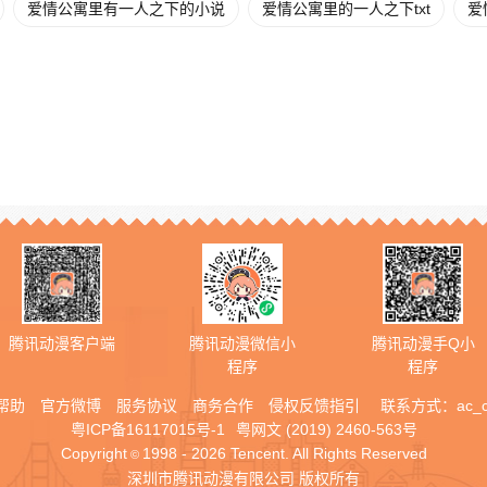
爱情公寓里有一人之下的小说
爱情公寓里的一人之下txt
爱
腾讯动漫客户端
腾讯动漫微信小
腾讯动漫手Q小
程序
程序
帮助
官方微博
服务协议
商务合作
侵权反馈指引
联系方式：
ac_
粤ICP备16117015号-1
粤网文 (2019) 2460-563号
Copyright
1998 - 2026 Tencent. All Rights Reserved
©
深圳市腾讯动漫有限公司 版权所有