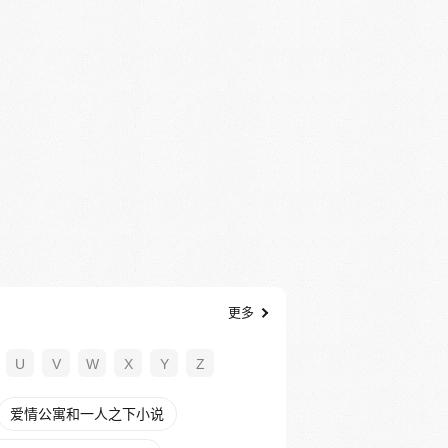
更多
U
V
W
X
Y
Z
爱情公寓和一人之下小说