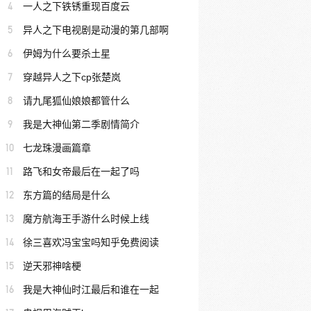
4
一人之下铁锈重现百度云
5
异人之下电视剧是动漫的第几部啊
6
伊姆为什么要杀土星
7
穿越异人之下cp张楚岚
8
请九尾狐仙娘娘都管什么
9
我是大神仙第二季剧情简介
10
七龙珠漫画篇章
11
路飞和女帝最后在一起了吗
12
东方篇的结局是什么
13
魔方航海王手游什么时候上线
14
徐三喜欢冯宝宝吗知乎免费阅读
15
逆天邪神啥梗
16
我是大神仙时江最后和谁在一起