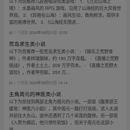
以下为您推荐几款吞噬进化类游戏： 1. 《万灵山海之
境》：水墨画风的 RPG 游戏，沿用了山海经的巨大异兽世
界观。 2. 《异兽在山海》：画风生动，角色鲜活，提供丰
富的兽搏世界。 3. 《山海经无限进...
1 个回答
2024年08月31日 12:00
荒岛求生类小说
以下为您推荐一些荒岛求生类小说： - 《娱乐之荒野食
神》，作者祥瑞御妹，约 190 万字连载。 - 《直播之荒野
挑战》，作者土土土，208 万字完本。 - 《直播之荒野大
冒险》，作者甲壳蚁，250 万...
1 个回答
2024年08月31日 14:14
主角周元的神医类小说
以下为您找到两部主角为周元的小说。一部是《腹黑邪王
盛宠：神医六小姐》，其中周元一路打打逃逃，进入太湖
并前往大东山，途中还遇到了几个采莲的散修。另一部是
《入赘为婿后，他只想吃软饭》，但关于周元在这部小
说...