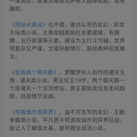
一堆角色，故事从喊诺克萨斯人投降说起，很有
趣呢。
《原始大建设》
也不错，谢点么写的玄幻 - 异世
大陆类小说。主角穿越原始社会要建城，有图
腾、五行部落等元素，建设为主打斗为辅，世界
观复杂又严谨，文笔好剧情行，是经典种田发展
文。
《我有两个聊天群》
，梦醒梦中人创作的诸天无
限 - 诸天类小说。男主任五19岁，两个聊天群一
个连诸天一个交流修仙，男主靠倒卖信息走向超
脱，目前情节没崩。
《带着城市到异界》
，庙不可言写的玄幻 - 王朝
争霸类小说。平凡男子带游戏城市到异界征战，
能让人了解迦太基，是早期全战流小说。