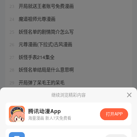
开局就送王者账号免费漫画
23
魔道祖师元尊漫画
24
妖怪名单的剧情简介怎么写
25
元尊漫画(下拉式)古风漫画
26
妖怪手表214集全
27
妖怪名单结局是什么意思啊
28
开局弹了呆毛王的呆毛
29
开局领取王者
继续浏览精彩内容
30
腾讯动漫App
打开APP
海量漫画 新人7天免费看
腾讯漫画
起点读书
QQ阅读