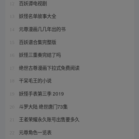
百妖谭电视剧
12
妖怪名单故事大全
13
元尊漫画几几年出的书
14
百妖谱合集完整版
15
妖怪三重奏完结了吗
16
绝世古尊漫画下拉式免费阅读
17
干呆毛王的小说
18
妖怪手表第三季 2019
19
斗罗大陆 绝世唐门73集
20
王者荣耀永久账号出售要多久
21
元尊角色一览表
22