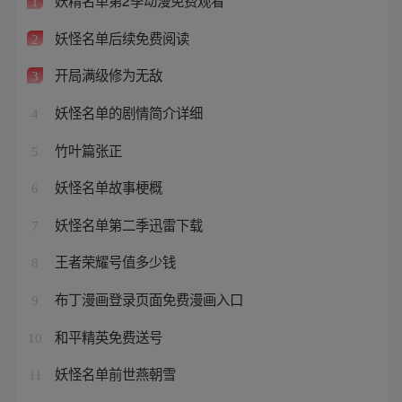
妖精名单第2季动漫免费观看
1
妖怪名单后续免费阅读
2
开局满级修为无敌
3
妖怪名单的剧情简介详细
4
竹叶篇张正
5
妖怪名单故事梗概
6
妖怪名单第二季迅雷下载
7
王者荣耀号值多少钱
8
布丁漫画登录页面免费漫画入口
9
和平精英免费送号
10
妖怪名单前世燕朝雪
11