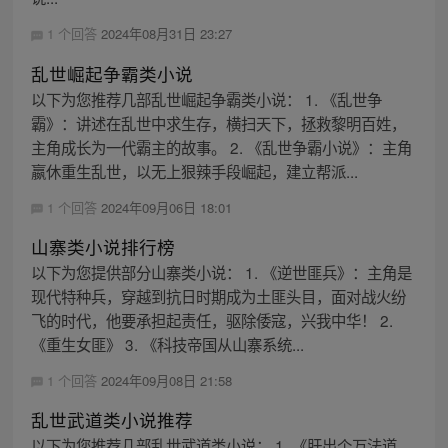
1 个回答
2024年08月31日 23:27
乱世崛起争霸类小说
以下为您推荐几部乱世崛起争霸类小说： 1. 《乱世争
霸》：讲述在乱世中求生存，横扫天下，拯救黎明百姓，
主角成长为一代霸主的故事。 2. 《乱世争霸小说》：主角
嬴休重生乱世，以无上狠辣手段崛起，建立帮派...
1 个回答
2024年09月06日 18:01
山寨类小说排行榜
以下为您提供部分山寨类小说： 1. 《逆世匪兵》：主角是
现代特种兵，穿越到抗日时期成为土匪头目，面对战火纷
飞的时代，他要承担起责任，驱除倭寇，兴我中华！ 2.
《重生女匪》 3. 《科技帝国从山寨系统...
1 个回答
2024年09月08日 21:58
乱世武道类小说推荐
以下为您推荐几部乱世武道类小说： 1. 《肝出个万法道