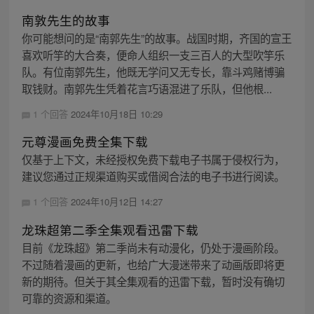
南敦先生的故事
你可能想问的是“南郭先生”的故事。战国时期，齐国的宣王
喜欢听竽的大合奏，便命人组织一支三百人的大型吹竽乐
队。有位南郭先生，他既无学问又无专长，靠斗鸡赌博骗
取钱财。南郭先生凭着花言巧语混进了乐队，但他根...
1 个回答
2024年10月18日 10:29
元尊漫画免费全集下载
仅基于上下文，未经授权免费下载电子书属于侵权行为，
建议您通过正规渠道购买或借阅合法的电子书进行阅读。
1 个回答
2024年10月12日 14:27
龙珠超第二季全集观看迅雷下载
目前《龙珠超》第二季尚未有动漫化，仍处于漫画阶段。
不过随着漫画的更新，也给广大漫迷带来了动画版即将更
新的期待。但关于其全集观看的迅雷下载，暂时没有确切
可靠的资源和渠道。