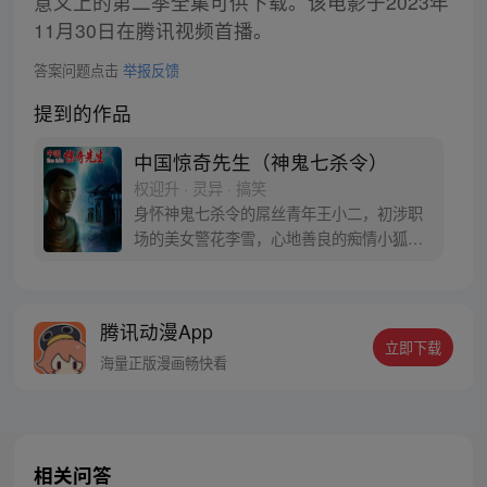
意义上的第二季全集可供下载。该电影于2023年
11月30日在腾讯视频首播。
答案问题点击
举报反馈
提到的作品
中国惊奇先生（神鬼七杀令）
权迎升 · 灵异 · 搞笑
身怀神鬼七杀令的屌丝青年王小二，初涉职
场的美女警花李雪，心地善良的痴情小狐
狸……漫画每周一三五更新（手机客户端提
前1天更新），动画每周二更新，感谢大家一
如既往的支持，中国惊奇先生粉丝娱乐群
腾讯动漫App
（群号码：93277487）已满，欢迎加入中国
立即下载
惊奇先生粉丝娱乐二群，群号码：
海量正版漫画畅快看
273942387
相关问答