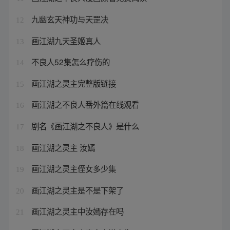
九幽玄天神功与天罡决
12
画江湖九天圣姬真人
13
不良人52集怎么疗伤的
14
画江湖之灵主完整版链接
15
画江湖之不良人番外篇在线观看
16
剧名《画江湖之不良人》是什么
17
画江湖之灵主 汝嫣
18
画江湖之灵主侄女多少集
19
画江湖之灵主是不是下架了
20
画江湖之灵主中汝嫣存在吗
21