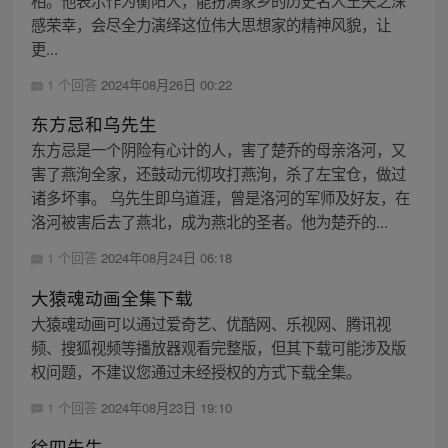
相。他表示作为衡阳人，能扮演家乡的历史名人王夫之深
感荣幸，会尽全力演绎这位伟大思想家的精神风貌，让
更...
1 个回答
2024年08月26日 00:22
东方忌和乌先生
东方忌是一个阴险有心计的人，害了楚乔的母亲洛河，又
害了燕洵全家，还鼓动元彻攻打燕洵，杀了左宝仓，做过
诸多坏事。 乌先生即乌道涯，曾是洛河的军师及好友，在
洛河被害后去了燕北，成为燕北的圣者。他为楚乔的...
1 个回答
2024年08月24日 06:18
大猿魂动画全集下载
大猿魂动画可以通过爱奇艺、优酷网、乐视网、腾讯视
频、搜狐视频等播放器观看完整版，但其下载可能涉及版
权问题，不建议您通过未经授权的方式下载全集。
1 个回答
2024年08月23日 19:10
徐四先生