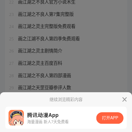
画江湖之不良人官方小说木生
22
画江湖之不良人第7集完整版
23
画江湖之灵主完整版免费观看
24
画之江湖不良人第四季免费观看
25
画江湖之灵主剧情简介
26
画江湖之灵主百度百科
27
画江湖之不良人第四部漫画
28
画江湖之天罡豆瓣参评人数
29
画江湖之不良人漫画免费阅读
继续浏览精彩内容
30
腾讯动漫App
打开APP
海量漫画 新人7天免费看
腾讯漫画
起点读书
QQ阅读