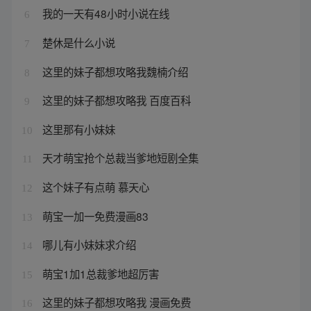
我的一天有48小时小说在线
6
楚休是什么小说
7
这里的妹子都想攻略我魏楠介绍
8
这里的妹子都想攻略我 百度百科
9
这里那有小妹妹
10
天才萌宝抢个总裁当爹地短剧全集
11
这个妹子有点萌 慕天心
12
萌宝一加一免费漫画83
13
哪儿有小妹妹求介绍
14
萌宝1加1总裁爹地超厉害
15
这里的妹子都想攻略我 漫画免费
16