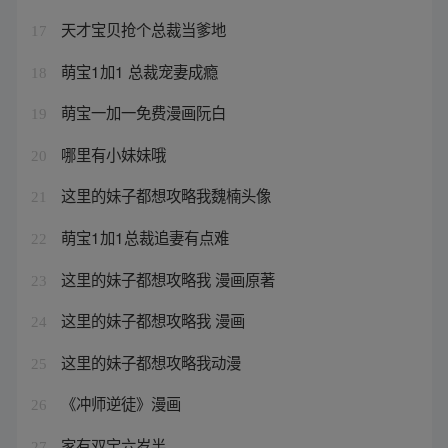
天才宝贝抢个总裁当爹地
17
萌宝1加1 总裁宠妻成瘾
18
萌宝一加一免费漫画阮白
19
哪里有小妹妹哦
20
这里的妹子都想攻略我魏楠头像
21
萌宝1加1总裁追妻有点难
22
这里的妹子都想攻略我 漫画原著
23
这里的妹子都想攻略我 漫画
24
这里的妹子都想攻略我动漫
25
《冲师逆徒》漫画
26
家有双宝六岁半
27