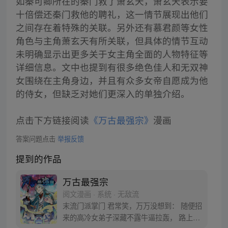
如秦可卿所在的秦门救了萧玄天，萧玄天表示要
十倍偿还秦门救他的聘礼，这一情节展现出他们
之间存在着特殊的关联。另外还有慕君颜等女性
角色与主角萧玄天有所关联，但具体的情节互动
未明确显示出更多关于女主角全面的人物特征等
详细信息。文中也提到有很多绝色佳人和无双神
女围绕在主角身边，并且有众多女帝自愿成为他
的侍女，但缺乏对她们更深入的单独介绍。
点击下方链接阅读
《万古最强宗》
漫画
答案问题点击
举报反馈
提到的作品
万古最强宗
阅文漫画 · 系统 · 无敌流
末流门派掌门 君常笑，万万没想到： 随便招
来的高冷女弟子深藏不露牛逼拉轰， 路上闭