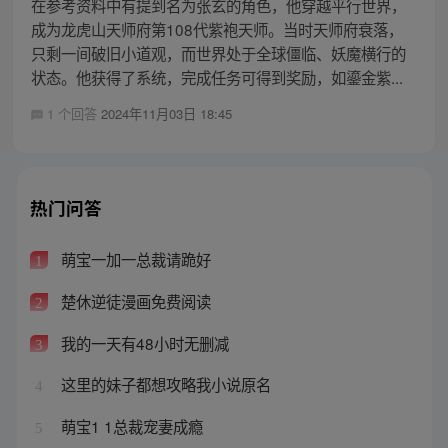
在参考资料中有提到名为张玄的角色，他穿越平行世界，
成为龙虎山天师府第108代紫袍天师。当时天师府衰落，
只剩一间破旧小道观，而世界处于全球僵临、妖魔横行的
状态。他获得了系统，完成任务可得到奖励，如鎏金紫...
1 个回答
2024年11月03日 18:45
热门问答
萌宝一加一总裁请跪好
1
楚休逆徒漫画免费阅读
2
我的一天有48小时无删减
3
这里的妹子都想攻略我小说原名
4
萌宝1 1总裁宠妻成瘾
5