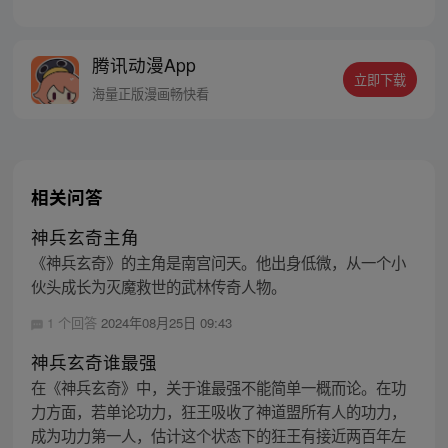
眼救救的男弟子竟是第一天才， 踢个球把重
生后的武帝踢到怀疑人生 看着废物的小弟是
个陨落的天才 这个宗门，全是妖孽啊…… 上
腾讯动漫App
苍要我末流门派逆天，挡不住啊
立即下载
海量正版漫画畅快看
相关问答
神兵玄奇主角
《神兵玄奇》的主角是南宫问天。他出身低微，从一个小
伙头成长为灭魔救世的武林传奇人物。
1 个回答
2024年08月25日 09:43
神兵玄奇谁最强
在《神兵玄奇》中，关于谁最强不能简单一概而论。在功
力方面，若单论功力，狂王吸收了神道盟所有人的功力，
成为功力第一人，估计这个状态下的狂王有接近两百年左