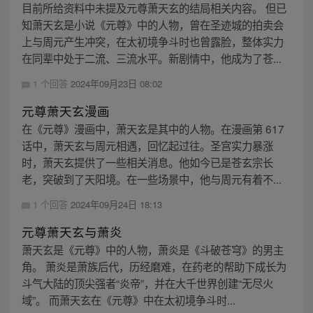
目前所给资料中未提及元尊萧天玄的结局相关内容。 但已
知萧天玄是小说《元尊》中的人物，曾在圣迹城的拍卖会
上与周元产生冲突，在太初境争斗时也曾露脸，整体实力
在同辈中处于二流、三流水平。新剧情中，他成为了苍...
1 个回答
2024年09月23日 08:02
元尊萧天玄漫画
在《元尊》漫画中，萧天玄是其中的人物。在漫画第 617
话中，萧天玄与周元相遇，回忆起过往。圣宫实力暴涨
时，萧天玄提供了一些相关消息。他如今已是苍玄宗长
老，突破到了天阳境。在一些场景中，他与周元有着不...
1 个回答
2024年09月24日 18:13
元尊萧天玄与萧炎
萧天玄是《元尊》中的人物，萧炎是《斗破苍穹》的男主
角。 萧炎是萧族后代，历经磨难，在药老的帮助下成长为
斗气大陆的顶尖强者“炎帝”，并在大千世界创建“无尽火
域”。 而萧天玄在《元尊》中在太初境争斗时...