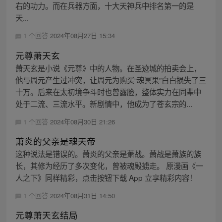
右的功力。而在兵器方面，十大天神兵中排名第一的是
天...
1 个回答
2024年08月27日 15:34
元尊萧天玄
萧天玄是小说《元尊》中的人物。在圣迹城的拍卖会上，
他与周元产生过冲突，让周元为购买“魂冥果”白白损失了三
十万。后来在太初境争斗时也曾露脸，整体实力在同辈中
处于二流、三流水平。新剧情中，他成为了苍玄宗的...
1 个回答
2024年08月30日 21:26
萧炎的父亲是魂天帝
这种说法是错误的。萧炎的父亲是萧战。萧战是萧族的族
长，其修为经历了多次变化，曾被魂殿掳走。 原漫画《一
人之下》同样精彩，点击按钮下载 App 立享精彩内容！
1 个回答
2024年08月31日 14:50
元尊萧天玄结局