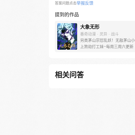
举报反馈
答案问题点击
提到的作品
大象无形
番奇动漫 · 灵异 · 战斗
另类茅山宗怼乱妖！无敌茅山小
上煞劫打工妹~每周三周六更新
相关问答