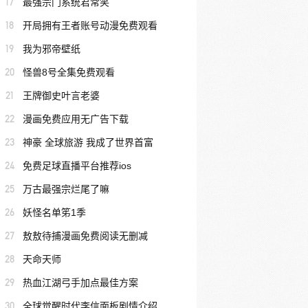
17
最强宗门系统君常笑
18
开局拥有王者账号动漫免费观看
19
我为邪帝壁纸
20
怪兽8号全集免费观看
21
王牌御史叶言老婆
22
漫画免费应用无广告下载
23
神豪 全球旅游 我成了世界首富
24
免费足球直播平台推荐ios
25
万古最强宗烂尾了嘛
26
妖怪名单笫1季
27
敖敖待捕漫画免费阅读无删减
28
天命天师
29
热血江湖弓手加点最佳方案
30
全球觉醒时代李信面板剧情介绍