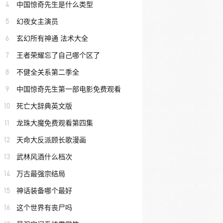
4
中国惊奇先生是什么类型
5
幻夜女主演员
6
玄幻所有神通 法术大全
7
王者荣耀忘了自己哪个区了
8
不健全关系第二季全
9
中国惊奇先生第一部电影免费观看
10
死亡大辞典英文版
11
龙珠大魔免费观看第四集
12
天命大反派顾长歌漫画
13
武林风酒什么档次
14
万古最强宗结局
15
神话装备哪个最好
16
这个世界有丧尸吗