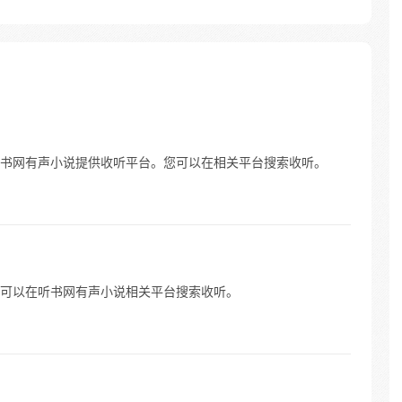
书网有声小说提供收听平台。您可以在相关平台搜索收听。
可以在听书网有声小说相关平台搜索收听。