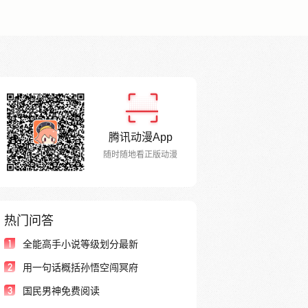
腾讯动漫App
随时随地看正版动漫
热门问答
1
全能高手小说等级划分最新
2
用一句话概括孙悟空闯冥府
3
国民男神免费阅读