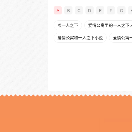
A
B
C
D
E
F
G
唉一人之下
爱情公寓里的一人之下tx
爱情公寓和一人之下小说
爱情公寓