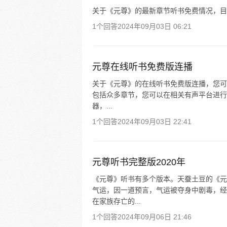
关于《元尊》的最新章节听书免费情况，目
1个回答
2024年09月03日 06:21
元尊在线听书免费版连播
关于《元尊》的在线听书免费版连播，您可
包括众多章节，您可以在相关有声平台进行收听
器，...
1个回答
2024年09月03日 22:41
元尊听书完整版2020年
《元尊》听书有多个版本。天蚕土豆的《元
气运，因一道预言，气运被夺身中剧毒，经
在家族存亡的...
1个回答
2024年09月06日 21:46