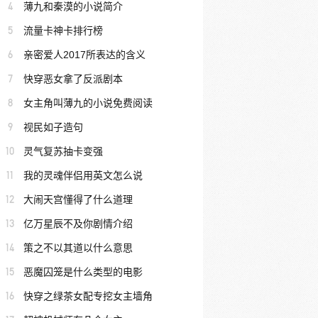
4
薄九和秦漠的小说简介
5
流量卡神卡排行榜
6
亲密爱人2017所表达的含义
7
快穿恶女拿了反派剧本
8
女主角叫薄九的小说免费阅读
9
视民如子造句
10
灵气复苏抽卡变强
11
我的灵魂伴侣用英文怎么说
12
大闹天宫懂得了什么道理
13
亿万星辰不及你剧情介绍
14
策之不以其道以什么意思
15
恶魔囚笼是什么类型的电影
16
快穿之绿茶女配专挖女主墙角