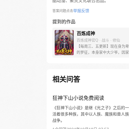
酷动漫、聚灵文化联合出品。
举报反馈
答案问题点击
提到的作品
百炼成神
百炼成神官Q · 战斗 · 修仙
【每周三、五更新】现在身为卑
的罗征，本身家中大少爷，因家
落，妹妹被强大势力囚禁，无奈
命于人。可是天无绝人之路，父
他的古书中竟然暗藏炼器神法，
炼制成器！而隐藏在这背后的神
相关问答
到底是什么？参与周边活动请加
群，关注微信公众号燃哉家族
狂神下山小说免费阅读
《狂神下山小说》是继《光之子》之后的一
活着很多种族，其中以人族、魔族和兽人族
战争。