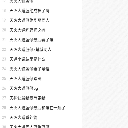
17
天火大道蓝倾
18
天火大道蓝绝成神了吗
19
天火大道蓝绝华丽同人
20
天火大道练药师之辱
21
天火大道蓝倾最后娶了谁
22
天火大道蓝倾x楚城同人
23
天道小说结局是什么
24
天火大道蓝倾妻子是谁
25
天火大道蓝倾暗硫
26
天火大道蓝倾bg
27
天神诀最新章节更新
28
天火大道蓝倾最后和谁在一起了
29
天火大道番外篇
30
天火大道同人蓝绝蓝倾