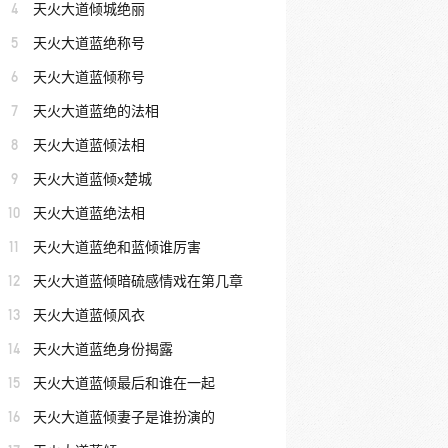
4
天火大道倾城绝丽
5
天火大道蓝绝称号
6
天火大道蓝倾称号
7
天火大道蓝绝的法相
8
天火大道蓝倾法相
9
天火大道蓝倾x楚城
10
天火大道蓝绝法相
11
天火大道蓝绝和蓝倾谁厉害
12
天火大道蓝倾暗硫感情戏在第几章
13
天火大道蓝倾风衣
14
天火大道蓝绝身份揭露
15
天火大道蓝倾最后和谁在一起
16
天火大道蓝倾妻子是谁扮演的