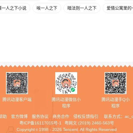
越一人之下小说
唉一人之下
暗法则一人之下
爱情公寓里的
腾讯动漫客户端
腾讯动漫微信小
腾讯动漫手Q小
程序
程序
帮助
官方微博
服务协议
商务合作
侵权反馈指引
联系方式：
ac_
粤ICP备16117015号-1
粤网文 (2019) 2460-563号
Copyright
1998 - 2026 Tencent. All Rights Reserved
©