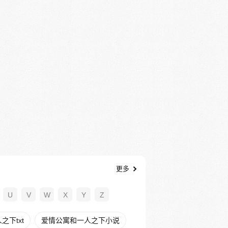
更多
U
V
W
X
Y
Z
下txt
爱情公寓和一人之下小说