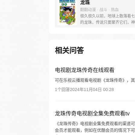
龙珠
翻翻动漫 · 战斗 · 热血
很久很久以前，地球上散落着七
的龙珠，传说只要聚齐它们，神
出现，并可以为人实现一个愿望
寻找龙珠，布尔玛和孙悟空踏上
的寻珠之旅……
相关问答
电视剧龙珠传奇在线观看
可在乐视云播观看电视剧《龙珠传奇》，其为
1个回答
2024年11月04日 00:28
龙珠传奇电视剧全集免费观看tv
《龙珠传奇》电视剧全集免费观看的渠道可
会员才能观看，例如在优酷会员的情况下可