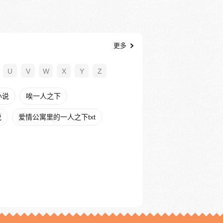
更多
U
V
W
X
Y
Z
小说
唉一人之下
说
爱情公寓里的一人之下txt