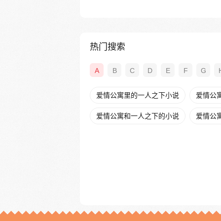
热门搜索
A
B
C
D
E
F
G
爱情公寓里的一人之下小说
爱情公
爱情公寓和一人之下的小说
爱情公