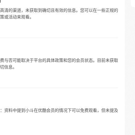
清
高清的渠道，未获取到确切且有效的信息。您可以在一些正规的
策或活动来观看。
费与否可能取决于平台的具体政策和您的会员状态。目前未获取
切信息。
：资料中提到小斗在优酷会员的情况下可以免费观看，但未提及