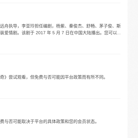
远舟执导，李亚玲担任编剧，杨紫、秦俊杰、舒畅、茅子俊、斯
剧。该剧于 2017 年 5 月 7 日在中国大陆播出。您可以...
奇》尝试观看，但免费与否可能因平台政策而有所不同。
费与否可能取决于平台的具体政策和您的会员状态。