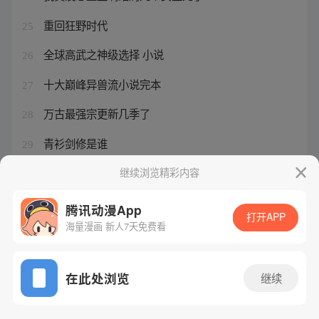
重回狂野时代
25
全球高武之神级选择 小说
26
十大巅峰异兽流小说完本
27
万古最强宗更新几季了
28
青衫剑修是谁
29
高武世界高考震惊众人的小说
继续浏览精彩内容
30
腾讯动漫App
打开APP
海量漫画 新人7天免费看
腾讯漫画
起点读书
QQ阅读
网站备案/许可证号：粤B2-20090059-5
在此处浏览
继续
Copyright©1998 - 2026 Tencent. All Rights Reserved