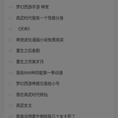
梦幻西游手游 神宠
14
高武时代我有一个怪兽分身
15
《天命》
16
神宠进化漫画小说免费阅读
17
重生之后泰剧
18
重生之完美岁月
19
我有999种异能第一季动漫
20
梦幻西游神兽交易给小号
21
我在高武时代修仙
22
高武女主
23
我真没想重生啊结局几个女主死了
24