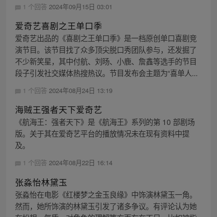
1 个回答
2024年09月15日 03:01
爱奇艺喜剧之王单口季
爱奇艺出品的《喜剧之王单口季》是一档原创单口喜剧竞
演节目。该节目找了众多顶尖脱口秀团队参与，还发掘了
不少新笑星，其中付航、刘旸、小鹿、詹鑫等选手的节目
段子引发社交媒体热搜热议。节目发布会主题为“喜单人...
1 个回答
2024年08月24日 13:19
海贼王强者天下爱奇艺
《航海王：强者天下》是《航海王》系列的第 10 部剧场
版。关于其在爱奇艺平台的播放情况未在现有资料中提
及。
1 个回答
2024年08月22日 16:14
张淼怡林黛玉
张淼怡在电影《红楼梦之金玉良缘》中饰演林黛玉一角。
然而，她所饰演的林黛玉引发了诸多争议。有评论认为她