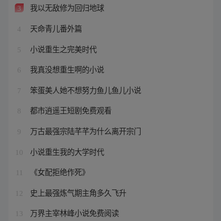
我以无敌修为回归地球
3
天命青儿番外篇
4
小说重生之完美时代
5
我真没想重生啊的小说
6
笨蛋美人她不想努力鱼儿鱼儿小说
7
都市逍遥王短剧免费观看
8
万古最强宗陆芊芊为什么离开宗门
9
小说重生我的大学时代
10
《女配拒绝作死》
11
史上最强炼气期主角多久飞升
12
万界主宰林峰小说免费阅读
13