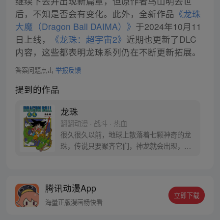
继续下去并出现新篇章，但原作者鸟山明去世
后，不知是否会有变化。此外，全新作品
《龙珠
大魔（Dragon Ball DAIMA）》
于2024年10月11
日上线，
《龙珠：超宇宙2》
近期也更新了DLC
内容，这些都表明龙珠系列仍在不断更新拓展。
答案问题点击
举报反馈
提到的作品
龙珠
翻翻动漫 · 战斗 · 热血
很久很久以前，地球上散落着七颗神奇的龙
珠，传说只要聚齐它们，神龙就会出现，并
可以为人实现一个愿望。为了寻找龙珠，布
尔玛和孙悟空踏上了奇妙的寻珠之旅……
腾讯动漫App
立即下载
海量正版漫画畅快看