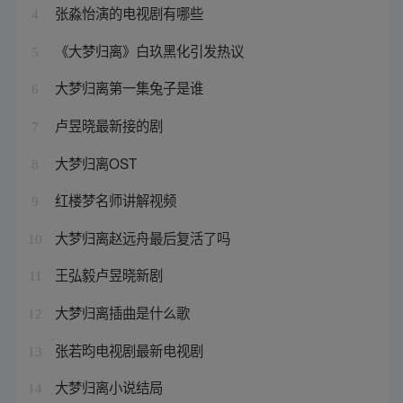
张淼怡演的电视剧有哪些
4
《大梦归离》白玖黑化引发热议
5
大梦归离第一集兔子是谁
6
卢昱晓最新接的剧
7
大梦归离OST
8
红楼梦名师讲解视频
9
大梦归离赵远舟最后复活了吗
10
王弘毅卢昱晓新剧
11
大梦归离插曲是什么歌
12
张若昀电视剧最新电视剧
13
大梦归离小说结局
14