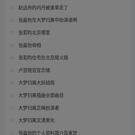
赵远舟的内丹被谁拿走了
15
张淼怡在大梦归离中扮演谁啊
16
张若昀北京哪里
17
张淼怡骨相
18
张若昀住宅在北京顺义路
19
卢昱晓官宣恋情
20
大梦归离大妖结局
21
大梦归离插曲全部曲目
22
大梦归离芷梅扮演者
23
大梦归离文潇黑化
24
张淼怡的个人资料简介及家世
25