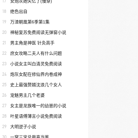
17
女炮灰她失忆了(慢穿)
18
绝色出自
19
万渣朝凰第6季第1集
20
神秘复苏免费阅读无弹窗小说
21
男主角是神医 针灸高手
22
庶女攻略二夫人有什么问题
23
小说女主叫白清灵免费阅读
24
炮灰女配在修仙界内卷成神
25
史上最强赘婿沈浪几个女人
26
宠魅男主几个老婆
27
女主是龙族唯一的幼崽的小说
28
叶星语傅薄言小说免费阅读
29
大明逆子小说
30
一窝三宝总裁喜当爹