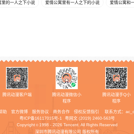
寓里的一人之下小说
爱情公寓里有一人之下的小说
爱情公寓和
腾讯动漫客户端
腾讯动漫微信小
腾讯动漫手Q小
程序
程序
帮助
官方微博
服务协议
商务合作
侵权反馈指引
联系方式：
ac_
粤ICP备16117015号-1
粤网文 (2019) 2460-563号
Copyright
1998 - 2026 Tencent. All Rights Reserved
©
深圳市腾讯动漫有限公司 版权所有