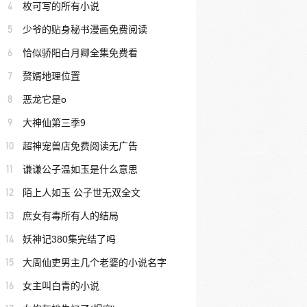
4
枚可写的所有小说
5
少爷的贴身秘书漫画免费阅读
6
恰似骄阳白月卿全集免费看
7
赘婿地理位置
8
恶龙它是o
9
大神仙第三季9
10
超神宠兽店免费阅读无广告
11
谦谦公子温如玉是什么意思
12
陌上人如玉 公子世无双全文
13
庶女有毒所有人的结局
14
妖神记380集完结了吗
15
大周仙吏男主几个老婆的小说名字
16
女主叫白青的小说