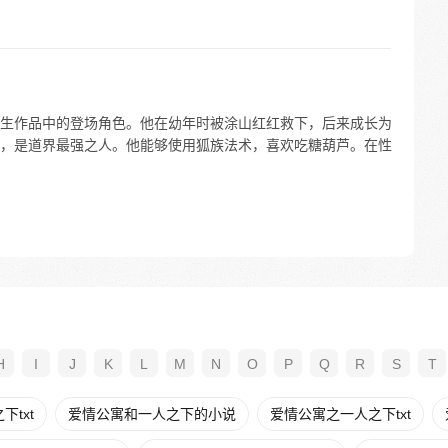
生作品中的登场角色。他在幼年时被涂山红红救下，后来成长为
，是道界最强之人。他能够使用狐族法术，喜欢吃糖葫芦。在性
H
I
J
K
L
M
N
O
P
Q
R
S
T
txt
爱情公寓和一人之下的小说
爱情公寓之一人之下txt