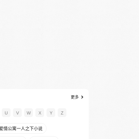
更多
U
V
W
X
Y
Z
爱情公寓一人之下小说