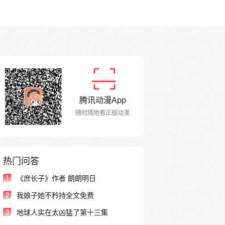
腾讯动漫App
随时随地看正版动漫
热门问答
1
《庶长子》作者 朗朗明日
2
我娘子她不矜持全文免费
3
地球人实在太凶猛了第十三集