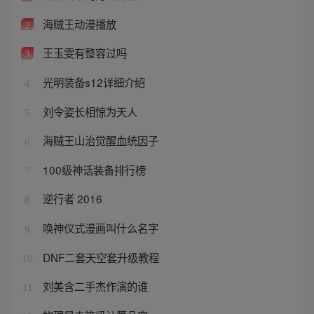
海贼王动漫播放
2
王玉雯有整容过吗
3
光明装备s12详细介绍
4
刘令姿长相惊为天人
5
海贼王山治觉醒血统因子
6
100级神话装备排行榜
7
逆行者 2016
8
唤神仪式漫画叫什么名字
9
DNF二套天空套升级教程
10
刘美含二手杰作演的谁
11