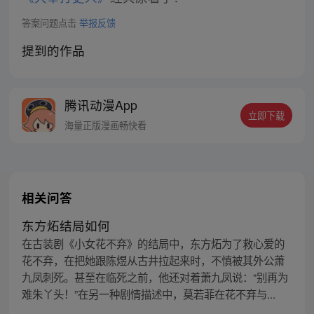
答案问题点击
举报反馈
提到的作品
腾讯动漫App
立即下载
海量正版漫画畅快看
相关问答
东方炻结局如何
在古装剧《小女花不弃》的结局中，东方炻为了救心爱的
花不弃，在把她跟陈煜从古井拉起来时，不慎被其外公萧
九凤刺死。甚至在临死之前，他还对着萧九凤说：“别再为
难朱丫头！”在另一种剧情描述中，莫若菲在花不弃与...