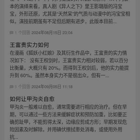
本的演绎来看，真人剧《异人之下》里王影璐版的冯宝
宝，外形还原，尤其是“天然呆”的气质与动漫中的冯宝宝相
似，演技前期虽有不足但后期有进步，此版本目前...
1 个回答
2024年08月15日 23:04
王富贵实力如何
在漫画《狐妖小红娘》及其衍生作品中，王富贵的实力情
况如下： 没有王权剑时，王富贵实力相对较弱，若以百分
比衡量，大概只有 20%。而得到王权剑后，他的实力能提
升到 60%。虽然本身实力不是很出众，但有一...
1 个回答
2024年09月05日 11:18
如何让甲沟炎自愈
甲沟炎一般难以自愈，通常需要进行相应的治疗。但在早
期，可以通过一些方法来缓解症状和预防加重，比如要正
确剪趾甲，不能剪得太深，边缘应剪成方形；早期发现危
险因素及时解除，并用碘伏擦拭患处消毒，或使用外用
抗...