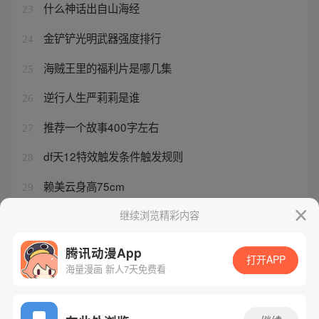
什么神话出自山海经
23
金铲铲光明武器强度排行
24
海贼王里的福利片是哪几集
25
逆行人生严莉莉是谁
26
推荐一个故事400字左右
27
df天12特效触发条件触发规则
28
赖美云身高75cm
29
刘美含卿卿日常扮演谁啊
继续浏览精彩内容
30
腾讯动漫App
打开APP
海量漫画 新人7天免费看
腾讯漫画
起点读书
QQ阅读
网站备案/许可证号：粤B2-20090059-5