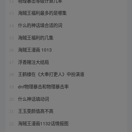
物理暴击等级计算几率
12
海贼王福利最多的是哪集
13
什么的神话填合适的词
14
海贼王福利的几集
15
海贼王漫画 1013
16
浮香赌注大结局
17
王鹤棣在《大奉打更人》中扮演谁
18
dnf物理暴击和物理暴击率
19
什么神话填动词
20
王玉雯颜值高不高
21
海贼王漫画1132话情报图
22