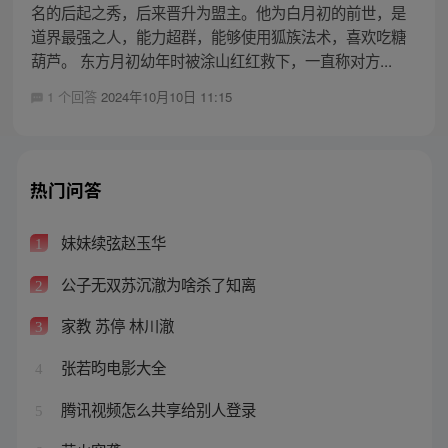
名的后起之秀，后来晋升为盟主。他为白月初的前世，是
道界最强之人，能力超群，能够使用狐族法术，喜欢吃糖
葫芦。 东方月初幼年时被涂山红红救下，一直称对方...
1 个回答
2024年10月10日 11:15
热门问答
妹妹续弦赵玉华
1
公子无双苏沉澈为啥杀了知离
2
家教 苏停 林川澈
3
张若昀电影大全
4
腾讯视频怎么共享给别人登录
5