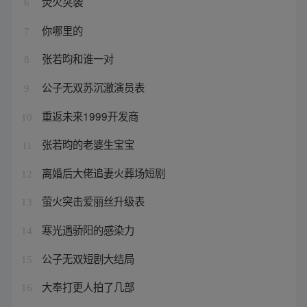
荧火突袭
6
你哪里的
7
张若昀和谁一对
8
公子无双苏沉澈演员表
9
重返未来1999开发商
10
张若昀的老婆生宝宝
11
离婚后大佬追妻火葬场短剧
12
萤火突击爱丽丝升级表
13
寒光遇骄阳的感染力
14
公子无双短剧大结局
15
大奉打更人拍了几部
16