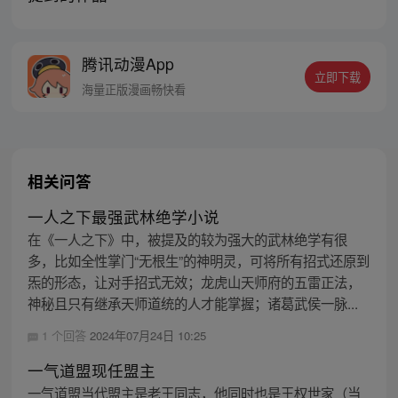
腾讯动漫App
立即下载
海量正版漫画畅快看
相关问答
一人之下最强武林绝学小说
在《一人之下》中，被提及的较为强大的武林绝学有很
多，比如全性掌门“无根生”的神明灵，可将所有招式还原到
炁的形态，让对手招式无效；龙虎山天师府的五雷正法，
神秘且只有继承天师道统的人才能掌握；诸葛武侯一脉...
1 个回答
2024年07月24日 10:25
一气道盟现任盟主
一气道盟当代盟主是老王同志，他同时也是王权世家（当