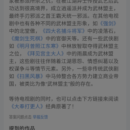
家被邪派所杀之仇，在被江湖异士传授武艺后武
功达到很高境界，成立逍遥派并成为武林盟主，
最终手刃邪派之首王霸天统一邪派。在其他电视
剧中也有各种不同的武林盟主形象，如
《强剑》
中的北堂傲，
《四大名捕斗将军》
中的凌落石，
《魔剑生死棋》
中的官御天等。还有一些武侠剧
如
《明月曾照江东寒》
中林放智取夺得武林盟主
之位，
《拜见宫主大人》
中的雨晨成为武林盟
主，这些剧往往伴随着江湖恩怨、情感纠葛以及
权谋争斗等情节元素。另外，一些非传统武侠剧
如
《扫黑风暴》
中马帅整合各方势力建立商业帝
国，被类比为像“武林盟主”般的存在。
等待电视剧的同时，也可以点击下方链接来阅读
《大奉打更人》
经典原著了！
答案问题点击
举报反馈
提到的作品