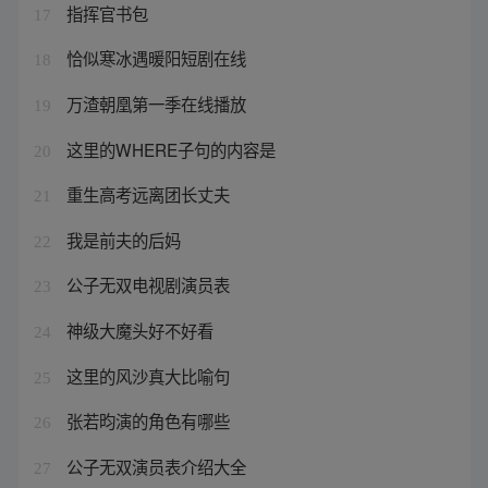
指挥官书包
17
恰似寒冰遇暖阳短剧在线
18
万渣朝凰第一季在线播放
19
这里的WHERE子句的内容是
20
重生高考远离团长丈夫
21
我是前夫的后妈
22
公子无双电视剧演员表
23
神级大魔头好不好看
24
这里的风沙真大比喻句
25
张若昀演的角色有哪些
26
公子无双演员表介绍大全
27