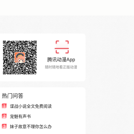
腾讯动漫App
随时随地看正版动漫
热门问答
1
谍战小说全文免费阅读
2
宠魅有声书
3
妹子故意不理你怎么办