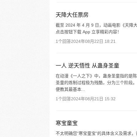
天降大任票房
截至 2024 年 4 月 9 日，动画电影《
点击按钮下载 App 立享精彩内容！
1个回答
2024年08月22日 18:21
一人 逆天悟性 从蛊身圣童
在动漫《一人之下》中，蛊身圣童指的是陈
圣童的炼制过程极为残酷，分为三个阶段。
便教其最基本...
1个回答
2024年08月21日 15:32
寒宝童宝
不太明确您“寒宝童宝”的具体含义及需求