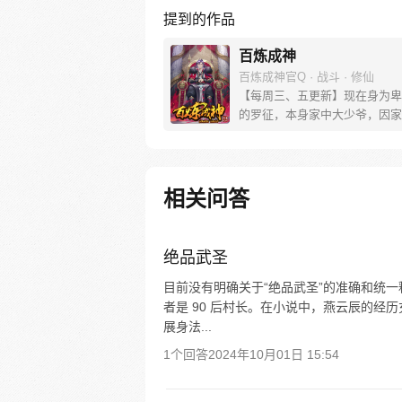
提到的作品
百炼成神
百炼成神官Q · 战斗 · 修仙
【每周三、五更新】现在身为卑
的罗征，本身家中大少爷，因家
落，妹妹被强大势力囚禁，无奈
命于人。可是天无绝人之路，父
他的古书中竟然暗藏炼器神法，
炼制成器！而隐藏在这背后的神
相关问答
到底是什么？参与周边活动请加
群，关注微信公众号燃哉家族
绝品武圣
目前没有明确关于“绝品武圣”的准确和统
者是 90 后村长。在小说中，燕云辰的
展身法...
1个回答
2024年10月01日 15:54