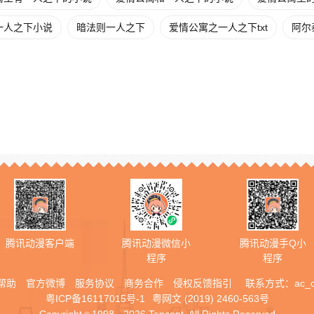
一人之下小说
暗法则一人之下
爱情公寓之一人之下txt
阿尔
腾讯动漫客户端
腾讯动漫微信小
腾讯动漫手Q小
程序
程序
帮助
官方微博
服务协议
商务合作
侵权反馈指引
联系方式：
ac_
粤ICP备16117015号-1
粤网文 (2019) 2460-563号