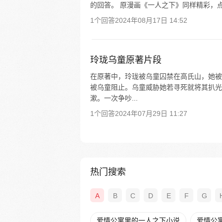
的回答。 原漫画《一人之下》同样精彩，点
1个回答
2024年08月17日 14:52
玲珑乌童原著片段
在原著中，玲珑被乌童囚禁在高氏山，她被
被乌童阻止。乌童威胁她若寻死就将其扒光
漱。一次争吵...
1个回答
2024年07月29日 11:27
热门搜索
A
B
C
D
E
F
G
爱情公寓里的一人之下小说
爱情公