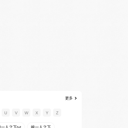
更多
U
V
W
X
Y
Z
一人之下txt
唉一人之下