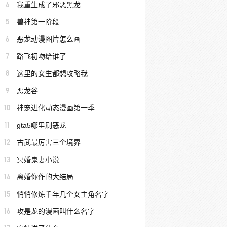
4
我重生成了邪恶黑龙
5
兽神第一阶段
6
恶龙动漫图片怎么画
7
路飞初吻给谁了
8
这里的女生都想攻略我
9
恶龙谷
10
神宠进化动态漫画第一季
11
gta5哪里刷恶龙
12
古武最厉害三个境界
13
冥婚鬼妻小说
14
离婚你作的大结局
15
悄悄修炼千年几个女主角名字
16
攻是龙的漫画叫什么名字