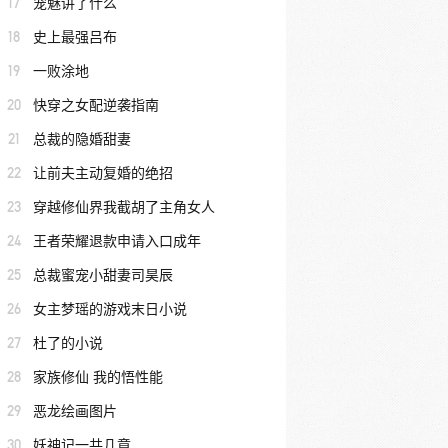
17
宠魅讲了什么
18
史上最强吕布
19
一败涂地
20
快穿之女配逆袭指南
21
总裁的隐婚甜妻
22
让前夫主动复婚的绝招
23
穿越修仙界我截胡了主角女人
24
王者荣耀退款申请入口成年
25
总裁蜜宠小甜妻司昊辰
26
女主梦瑶的游戏末日小说
27
杜了的小说
28
家族修仙 我的悟性能
29
恶龙绘画图片
30
妖神记一共几章