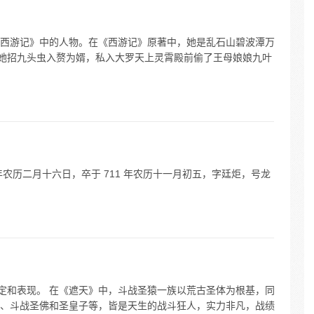
西游记》中的人物。在《西游记》原著中，她是乱石山碧波潭万
。她招九头虫入赘为婿，私入大罗天上灵霄殿前偷了王母娘娘九叶
年农历二月十六日，卒于 711 年农历十一月初五，字廷炬，号龙
设定和表现。 在《遮天》中，斗战圣猿一族以荒古圣体为根基，同
、斗战圣佛和圣皇子等，皆是天生的战斗狂人，实力非凡，战绩