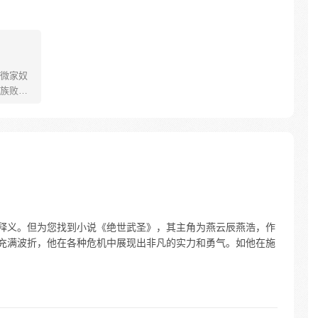
微家奴
族败
只得听
亲留给
可将人
秘力量
QQ粉丝
一释义。但为您找到小说《绝世武圣》，其主角为燕云辰燕浩，作
经历充满波折，他在各种危机中展现出非凡的实力和勇气。如他在施