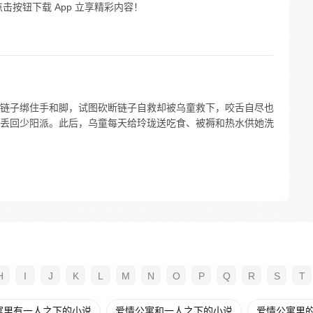
击按钮下载 App 立享精彩内容！
链子绑住手和脚，试图砍断链子自救却被乌童救下，咬舌自尽也
丢回少阳派。此后，乌童每天给玲珑送吃食、被褥和热水供她洗
H
I
J
K
L
M
N
O
P
Q
R
S
T
寓里有一人之下的小说
爱情公寓和一人之下的小说
爱情公寓里的