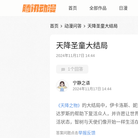
首页
全部作品
日漫
首页
动漫问答
天降圣童大结局


天降圣童大结局
2024年11月17日 14:44
1个回答
宁静之语
2024年11月17日 14:44
的大结局中，伊卡洛斯、妮
《天降之物》
达罗斯的帮助下复活众人，并许愿让世
活状态，智树与天使们像开始一样生活
举报反馈
答案问题点击