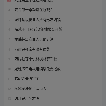
3
元龙第一季动漫在线观看
4
龙珠超级赛亚人所有形态增幅
5
海贼王1130话详细情报公开版
6
龙珠超级赛亚人灭绝计划
7
万古最强宗有没有续集
8
万界独尊小说林枫林梦千秋
9
龙珠传奇电视连续剧免费播放
10
玄幻之最强宗主
11
杨紫龙珠传奇演员表
12
时江是广陵君吗
13