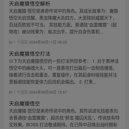
天启魔猿悟空解析
天启魔猿·悟空是奥奇传说中的角色。其成长故事为：魔猿
悟空天启觉醒，黑龙降魔大杀四方，大圣除妖威震天下，
百战百胜锐不可当。 其技能方面，普通技“血雷魔震”（超
物攻）被动效果为：每次出手，提升自身伤害和...
1 个回答
2024年09月11日 06:29
天启魔猿悟空打法
以下为天启魔猿悟空的一些打法供您参考： 1. 对于黑神话
悟空中的幽魂大头，可一直普攻打出最后一击制造僵值，
接着进行连击和重击，重复操作，在其起身时接技能并注
意躲避技能恢复体力后找机会输出。 2. 打黑...
1 个回答
2024年09月09日 15:57
天启魔猿悟空
天启魔猿·悟空是奥奇传说中的角色。其传说进化技能表包
含普通技“血雷魔震”，超杀技“邪龙·猿囚天乱”，传说技有特
定效果。BOSS 打法敬请期待。在己阵中召唤出战时拥有