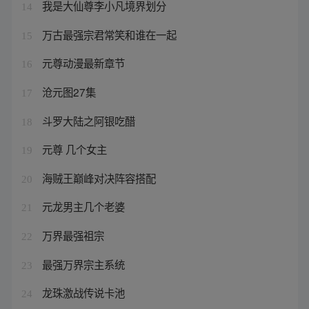
我是大仙尊李小凡境界划分
14
万古最强宗君常笑和谁在一起
15
元尊动漫最新章节
16
沧元图27集
17
斗罗大陆之阿银吃醋
18
元尊 几个女主
19
海贼王巅峰对决阵容搭配
20
元龙男主几个老婆
21
万界最强祖宗
22
最强万界宗主系统
23
龙珠激战传说卡池
24