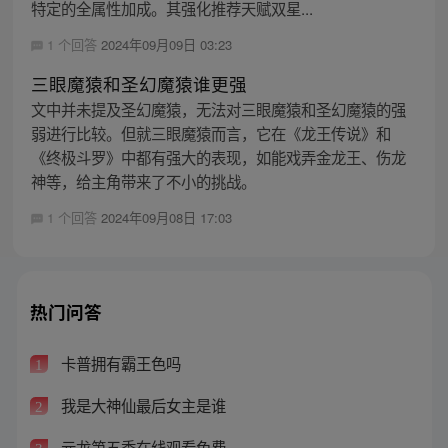
特定的全属性加成。其强化推荐天赋双星...
1 个回答
2024年09月09日 03:23
三眼魔猿和圣幻魔猿谁更强
文中并未提及圣幻魔猿，无法对三眼魔猿和圣幻魔猿的强
弱进行比较。但就三眼魔猿而言，它在《龙王传说》和
《终极斗罗》中都有强大的表现，如能戏弄金龙王、伤龙
神等，给主角带来了不小的挑战。
1 个回答
2024年09月08日 17:03
热门问答
卡普拥有霸王色吗
1
我是大神仙最后女主是谁
2
元龙第五季在线观看免费