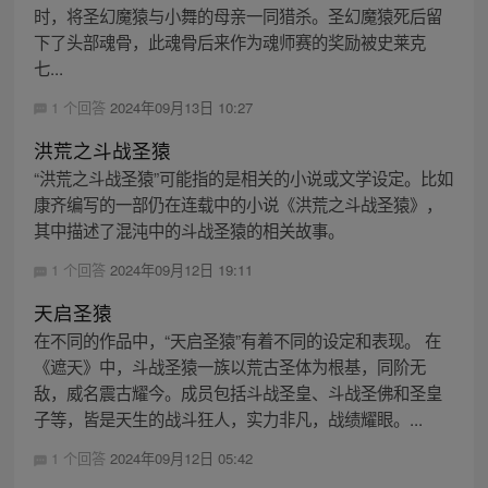
时，将圣幻魔猿与小舞的母亲一同猎杀。圣幻魔猿死后留
下了头部魂骨，此魂骨后来作为魂师赛的奖励被史莱克
七...
1 个回答
2024年09月13日 10:27
洪荒之斗战圣猿
“洪荒之斗战圣猿”可能指的是相关的小说或文学设定。比如
康齐编写的一部仍在连载中的小说《洪荒之斗战圣猿》，
其中描述了混沌中的斗战圣猿的相关故事。
1 个回答
2024年09月12日 19:11
天启圣猿
在不同的作品中，“天启圣猿”有着不同的设定和表现。 在
《遮天》中，斗战圣猿一族以荒古圣体为根基，同阶无
敌，威名震古耀今。成员包括斗战圣皇、斗战圣佛和圣皇
子等，皆是天生的战斗狂人，实力非凡，战绩耀眼。...
1 个回答
2024年09月12日 05:42