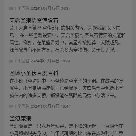
1 个回答
2024年09月15日 04:37
天启圣猿悟空传说石
关于天启圣猿·悟空传说石的相关内容，为您找到以下信
息： 在一些游戏设定中，天启圣猿·悟空具有特定的技能和
属性。例如，在某些游戏中，其星神按推荐，天赋超凡，
源兽配置有不同方案，石头多为全物伤。关于其更详...
1 个回答
2024年09月14日 16:34
圣墟小圣猿百度百科
在小说《圣墟》中，小圣猿是圣皇子的子嗣。在故事的发
展中，小圣猿结局凄惨，已经陨落。天庭后代中包括小圣
猿在内的诸多天骄，都没能在残酷的局势中存活下来。
1 个回答
2024年09月13日 16:44
圣幻魔猿
圣幻魔猿是一只六万年魂兽，是小舞的玩伴，一直陪伴在
小舞和她妈妈身边。当年武魂殿的比比东在成为封号斗罗