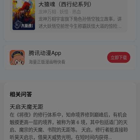
大猿魂（西行纪系列）
龙神万相 · 妖怪 · 热血
龙神万相宇宙旗下角色孙悟空独立故事，讲
述大妖悟空前世今生称霸妖怪大道的惊险历
程。 妖怪大道有自己的生存之道，某日，一
位猴妖因人类的祈愿从天而降，以鬼魈之名
响彻妖界，却因堕入暗魂无法再守护重要之
腾讯动漫App
人…六十年后，他再次破石而出，背负着守
立即下载
护族人的希望和信念打败了妖怪大道的霸
海量正版漫画畅快看
主，成为猴群之王，但故事仍在继续…
相关问答
天启天魔无距
在《将夜》的修行体系中，知命境界修到巅峰后，有机会
触摸更高一层的境界，被称为第 6 境，其中包括道门的天
启、魔宗的天魔、书院的无距等。 天启，修行者能直接聆
听昊天启示，借昊天威势光明，在短时间内获得...