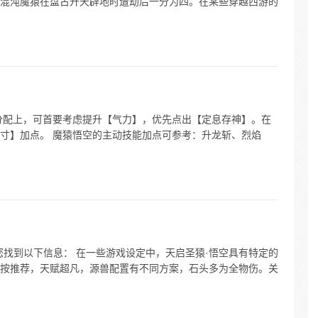
混沌魔猿在盘古开天辟地时遭劫后一分为四。在某些穿越西游的
分配上，可首要考虑提升【气力】，优先点出【定息存神】。在
寸】加点。 魔猿悟空的主动技能加点可参考：升龙斩、烈焰
您找到以下信息： 在一些游戏设定中，天启圣猿·悟空具有特定的
按推荐，天赋超凡，源兽配置有不同方案，石头多为全物伤。关