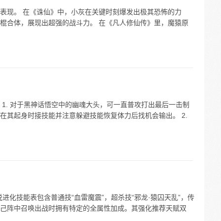
表现。 在《诛仙》中，小灰在关键时刻爆发出极其恐怖的力
棍合体，展现出超强的战斗力。 在《凡人修仙传》里，魔猿原
1. 对于黑神话悟空中的幽魂大头，可一直普攻打出最后一击制
在其起身时接技能并注意躲避技能恢复体力后找机会输出。 2.
进化技能表包含普通技“血雷魔震”，超杀技“邪龙·猿囚天乱”，传
。在己阵中召唤出战时拥有特定的全属性加成。其强化推荐天赋双