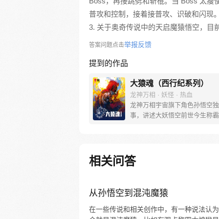
Boss，再接跳劈和斩棍。当 Boss 
普攻和控制，接着接普攻、识破和闪现
3. 关于奥奇传说中的天启魔猿悟空，目前
举报反馈
答案问题点击
提到的作品
大猿魂（西行纪系列）
龙神万相 · 妖怪 · 热血
龙神万相宇宙旗下角色孙悟空独
事，讲述大妖悟空前世今生称霸
道的惊险历程。 妖怪大道有自
之道，某日，一位猴妖因人类的
天而降，以鬼魈之名响彻妖界，
入暗魂无法再守护重要之人…六
相关问答
后，他再次破石而出，背负着守
的希望和信念打败了妖怪大道的
成为猴群之王，但故事仍在继续
从孙悟空到混沌魔猿
在一些传说和相关创作中，有一种说法认为