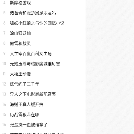
4
斯摩格游戏
5
诸葛青和张楚岚是朋友吗
6
狐妖小红娘之与你的回忆小说
7
涂山狐妖仙
8
傲雪和敖灵
9
大主宰百度百科女主角
10
元始玉尊与暗影魔城谁厉害
11
大猿王动漫
12
炼气练了三千年
13
异人之下电影最新配音表
14
海贼王真人版开拍
15
历战雷狼龙在哪
16
张楚岚一血被谁拿了