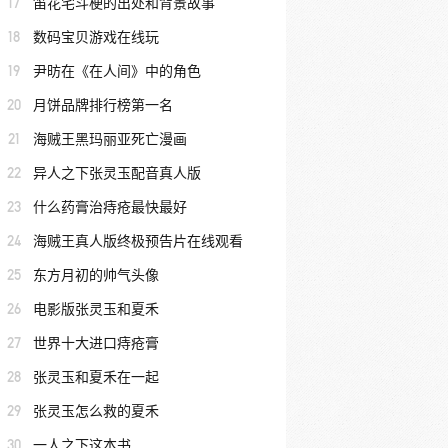
17
笛花宅斗梗的出处和背景故事
18
数码宝贝游戏在线玩
19
尹昉在《在人间》中的角色
20
月饼品牌排行榜第一名
21
海贼王黑玛丽亚死亡漫画
22
异人之下张灵玉配音真人版
23
什么药膏治痔疮最快最好
24
海贼王真人版终极预告片在线观看
25
东方月初的帅气头像
26
电影版张灵玉和夏禾
27
世界十大进口痔疮膏
28
张灵玉和夏禾在一起
29
张灵玉怎么救的夏禾
30
一人之下这本书