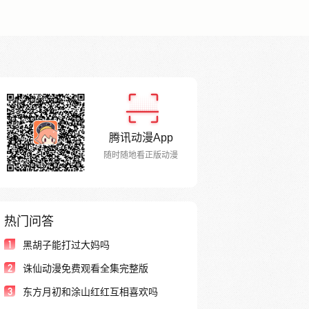
腾讯动漫App
随时随地看正版动漫
热门问答
1
黑胡子能打过大妈吗
2
诛仙动漫免费观看全集完整版
3
东方月初和涂山红红互相喜欢吗