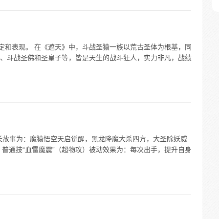
设定和表现。 在《遮天》中，斗战圣猿一族以荒古圣体为根基，同
、斗战圣佛和圣皇子等，皆是天生的战斗狂人，实力非凡，战绩
长故事为：魔猿悟空天启觉醒，黑龙降魔大杀四方，大圣除妖威
，普通技“血雷魔震”（超物攻）被动效果为：每次出手，提升自身