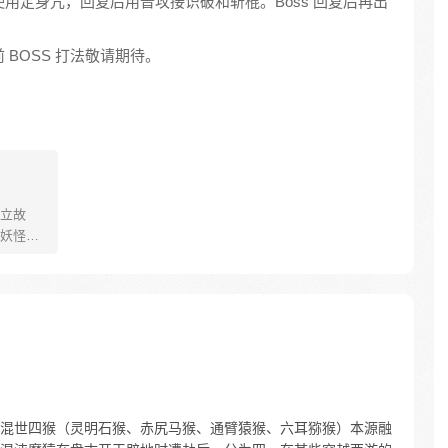
太瘦使用定身咒，回复后用普攻接识破和斩棍。Boss 回复后再出
。
 BOSS 打法敬请期待。
立故
妖怪大
己的生存
祈愿从
却因堕
十年
护族人
霸主，
…
混世四猴（灵明石猴、赤尻马猴、通臂猿猴、六耳猕猴）本源融